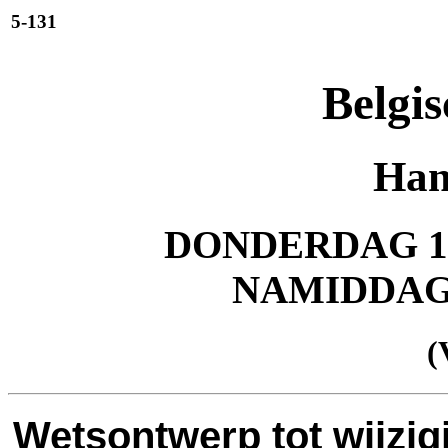
5-131
Belgis
Han
DONDERDAG 12
NAMIDDA
(
Wetsontwerp tot wijzig