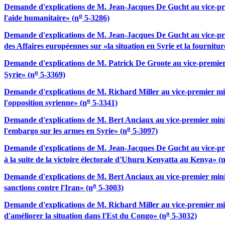
Demande d'explications de M. Jean-Jacques De Gucht au vice-premi
o
l'aide humanitaire» (n
5-3286)
Demande d'explications de M. Jean-Jacques De Gucht au vice-premi
des Affaires européennes sur «la situation en Syrie et la fournitu
Demande d'explications de M. Patrick De Groote au vice-premier 
o
Syrie» (n
5-3369)
Demande d'explications de M. Richard Miller au vice-premier mini
o
l'opposition syrienne» (n
5-3341)
Demande d'explications de M. Bert Anciaux au vice-premier minist
o
l'embargo sur les armes en Syrie» (n
5-3097)
Demande d'explications de M. Jean-Jacques De Gucht au vice-premi
à la suite de la victoire électorale d'Uhuru Kenyatta au Kenya» (
Demande d'explications de M. Bert Anciaux au vice-premier minis
o
sanctions contre l'Iran» (n
5-3003)
Demande d'explications de M. Richard Miller au vice-premier mini
o
d'améliorer la situation dans l'Est du Congo» (n
5-3032)