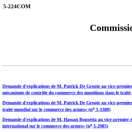
5-224COM
Commission
Demande d'explications de M. Patrick De Groote au vice-premier m
mécanisme de contrôle du commerce des munitions dans le traité
Demande d'explications de M. Patrick De Groote au vice-premier m
o
traité mondial sur le commerce des armes» (n
5-3380)
Demande d'explications de M. Hassan Bousetta au vice-premier min
o
international sur le commerce des armes» (n
5-2985)