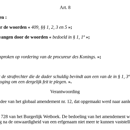
Art. 8
en :
or de woorden «
409, §§ 1, 2, 3 en 5
»;
vangen door de woorden «
bedoeld in § 1, 1º
»;
esproken op vordering van de procureur des Konings.
»;
e strafrechter die de dader schuldig bevindt aan een van de in § 1, 3
ging om een dergelijk feit te plegen.
».
Verantwoording
 idee van het globaal amendement nr. 12, dat opgemaakt werd naar aanle
n 728 van het Burgerlijk Wetboek. De bedoeling van het amendement wa
 na de onwaardigheid van een erfgenaam niet meer te kunnen vaststellen