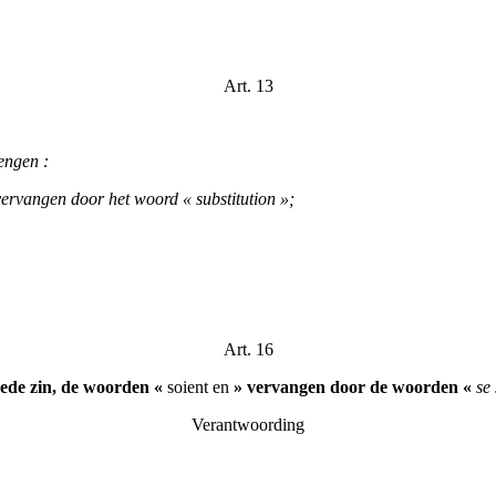
Art. 13
engen :
 vervangen door het woord « substitution »;
Art. 16
weede zin, de woorden «
soient en
» vervangen door de woorden «
se 
Verantwoording