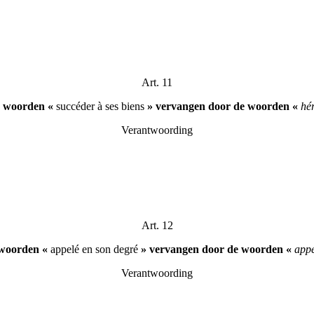
Art. 11
de woorden «
succéder à ses biens
» vervangen door de woorden «
hér
Verantwoording
Art. 12
e woorden «
appelé en son degré
» vervangen door de woorden «
appe
Verantwoording