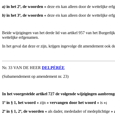
a)
in het 2º, de woorden «
deze eis kan alleen door de wettelijke er
b)
in het 3º, de woorden «
deze eis kan alleen door de wettelijke er
Beide wijzigingen van het derde lid van artikel 957 van het Burgerl
wettelijke erfgenamen.
In het geval dat deze er zijn, krijgen ingevolge dit amendement ook 
Nr. 33 VAN DE HEER
DELPÉRÉE
(Subamendement op amendement nr. 23)
In het voorgestelde artikel 727 de volgende wijzigingen aanbreng
1º in § 1, het woord «
zijn
» vervangen door het woord «
is
»;
2º in § 1, 2º, de woorden «
als dader, mededader of medeplichtige
» 