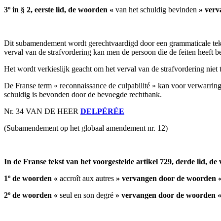
3º in § 2, eerste lid, de woorden «
van het schuldig bevinden
» verv
Dit subamendement wordt gerechtvaardigd door een grammaticale tekst
verval van de strafvordering kan men de persoon die de feiten heeft b
Het wordt verkieslijk geacht om het verval van de strafvordering niet t
De Franse term « reconnaissance de culpabilité » kan voor verwarring
schuldig is bevonden door de bevoegde rechtbank.
Nr. 34 VAN DE HEER
DELPÉRÉE
(Subamendement op het globaal amendement nr. 12)
In de Franse tekst van het voorgestelde artikel 729, derde lid, d
1º de woorden «
accroît aux autres
» vervangen door de woorden 
2º de woorden «
seul en son degré
» vervangen door de woorden 