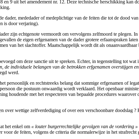
 en 9 uit het amendement nr. 12. Deze technische herschikking kan do
kking.
e dader, mededader of medeplichtige van de feiten die tot de dood van 
n is door verjaring).
ader zijn echtgenote vermoordt om vervolgens zelfmoord te plegen. In 
evallen de eigen erfgenamen van de dader grotere erfaanspraken laten
amen van het slachtoffer. Maatschappelijk wordt dit als onaanvaardbaa
r bevoegd om deze sanctie uit te spreken. Echter, in tegenstelling tot 
n, de individuele belangen van de betrokken erfgenamen overstijgen en
elegd werd.
p het persoonlijk en rechtstreeks belang dat sommige erfgenamen of leg
e persoon die postuum onwaardig wordt verklaard. Het openbaar minist
kening houdende met het respecteren van bepaalde procedures waarover d
 doen over wettige zelfverdediging of over een verschoonbare doodslag ?
dat het enkel om
« louter burgerrechtelijke gevolgen van de vordering »
voor de feiten, volgens de criteria die normalerwijze in het strafrecht