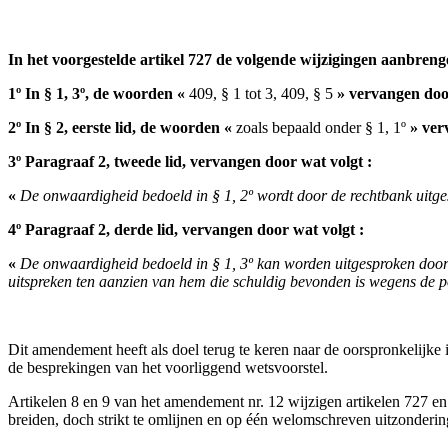
In het voorgestelde artikel 727 de volgende wijzigingen aanbreng
1º In § 1, 3º, de woorden «
409, § 1 tot 3, 409, § 5
» vervangen do
2º In § 2, eerste lid, de woorden «
zoals bepaald onder § 1, 1º
» ver
3º Paragraaf 2, tweede lid, vervangen door wat volgt :
«
De onwaardigheid bedoeld in § 1, 2º wordt door de rechtbank uitg
4º Paragraaf 2, derde lid, vervangen door wat volgt :
«
De onwaardigheid bedoeld in § 1, 3º kan worden uitgesproken door d
uitspreken ten aanzien van hem die schuldig bevonden is wegens de po
Dit amendement heeft als doel terug te keren naar de oorspronkelijke
de besprekingen van het voorliggend wetsvoorstel.
Artikelen 8 en 9 van het amendement nr. 12 wijzigen artikelen 727 e
breiden, doch strikt te omlijnen en op één welomschreven uitzondering