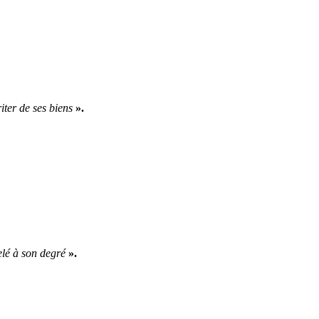
iter de ses biens
».
lé à son degré
».