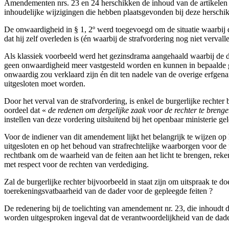
Amendementen nrs. 23 en 24 herschikken de inhoud van de artikelen 8
inhoudelijke wijzigingen die hebben plaatsgevonden bij deze herschi
De onwaardigheid in § 1, 2º werd toegevoegd om de situatie waarbij d
dat hij zelf overleden is (én waarbij de strafvordering nog niet vervalle
Als klassiek voorbeeld werd het gezinsdrama aangehaald waarbij de d
geen onwaardigheid meer vastgesteld worden en kunnen in bepaalde g
onwaardig zou verklaard zijn én dit ten nadele van de overige erfgen
uitgesloten moet worden.
Door het verval van de strafvordering, is enkel de burgerlijke rechte
oordeel dat «
de redenen om dergelijke zaak voor de rechter te brenge
instellen van deze vordering uitsluitend bij het openbaar ministerie g
Voor de indiener van dit amendement lijkt het belangrijk te wijzen o
uitgesloten en op het behoud van strafrechtelijke waarborgen voor d
rechtbank om de waarheid van de feiten aan het licht te brengen, re
met respect voor de rechten van verdediging.
Zal de burgerlijke rechter bijvoorbeeld in staat zijn om uitspraak te
toerekeningsvatbaarheid van de dader voor de gepleegde feiten ?
De redenering bij de toelichting van amendement nr. 23, die inhoudt 
worden uitgesproken ingeval dat de verantwoordelijkheid van de dader 