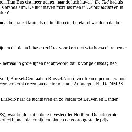
TreinTramBus eist meer treinen naar de luchthaven'.
De Tijd
had als
vals brandalarm. De luchthaven mort' las men in
De Standaard
en in
aken'.
at het traject korter is en in kilometer berekend wordt en dat het
n en dat de luchthaven zelf tot voor kort niet wist hoeveel treinen er
herhaal in grote lijnen het antwoord dat ik vorige dinsdag heb
-Zuid, Brussel-Centraal en Brussel-Noord vier treinen per uur, vanuit
 december komt er een tweede trein vanuit Antwerpen bij. De NMBS
e Diabolo naar de luchthaven en zo verder tot Leuven en Landen.
PS), waarbij de particuliere investeerder Northern Diabolo grote
erfect binnen de termijn en binnen de vooropgestelde prijs