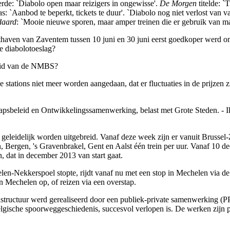
erde: `Diabolo open maar reizigers in ongewisse'.
De Morgen
titelde: `
s: `Aanbod te beperkt, tickets te duur'. `Diabolo nog niet verlost van 
daard
: `Mooie nieuwe sporen, maar amper treinen die er gebruik van m
hthaven van Zaventem tussen 10 juni en 30 juni eerst goedkoper werd omd
e diabolotoeslag?
eleid van de NMBS?
stations niet meer worden aangedaan, dat er fluctuaties in de prijzen zij
psbeleid en Ontwikkelingssamenwerking, belast met Grote Steden. - Ik 
t geleidelijk worden uitgebreid. Vanaf deze week zijn er vanuit Brussel
, Bergen, 's Gravenbrakel, Gent en Aalst één trein per uur. Vanaf 10
, dat in december 2013 van start gaat.
len-Nekkerspoel stopte, rijdt vanaf nu met een stop in Mechelen via d
 Mechelen op, of reizen via een overstap.
frastructuur werd gerealiseerd door een publiek-private samenwerking (P
elgische spoorweggeschiedenis, succesvol verlopen is. De werken zijn p