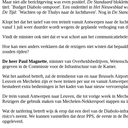
Maar niet alle berichtgeving was even positief.
De Standaard
bloklett
titel: `Budget Diabolo ontspoort'. Een ondertitel in
Het Nieuwsblad
wa
De Tijd:
`Wachten op de Thalys naar de luchthaven'. Nog in
De Stan
Klopt het dat het tarief van een treinrit vanuit Antwerpen naar de luc
vanaf 1 juli weer duurder wordt wegens de geplande verhoging van d
Vindt de minister ook niet dat er wat schort aan het communicatieb
Hoe kan men anders verklaren dat de reizigers niet wisten dat bepaalde 
zouden rijden?
De heer Paul Magnette
, minister van Overheidsbedrijven, Wetenscha
gegeven in de Commissie voor de Infrastructuur van de Kamer.
Wat het aanbod betreft, zal de treindienst van en naar Brussels Airpor
Leuven en Mechelen zijn er twee treinen per uur en vanuit Antwerpen
bestudeert extra bedieningen in het kader van haar nieuw vervoersplan
De trein vanuit Antwerpen naar Leuven, die tot vorige week in Meche
Reizigers die gebruik maken van Mechelen-Nekkerspoel stappen nu in
Wat de tarifering betreft wijs ik erop dat een deel van de Diabolo-in
risico's neemt. We kunnen vaststellen dat deze PPS, de eerste in de B
opgeleverd.