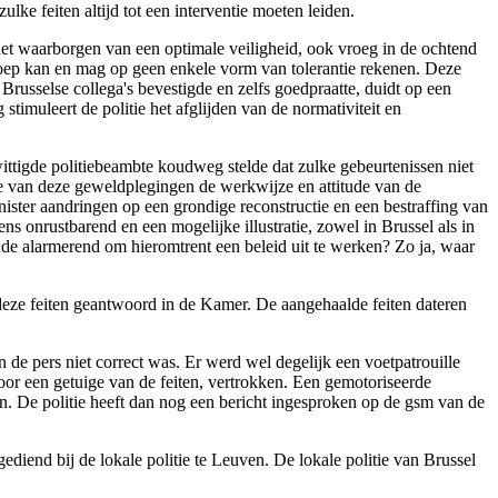
lke feiten altijd tot een interventie moeten leiden.
het waarborgen van een optimale veiligheid, ook vroeg in de ochtend
proep kan en mag op geen enkele vorm van tolerantie rekenen. Deze
Brusselse collega's bevestigde en zelfs goedpraatte, duidt op een
imuleert de politie het afglijden van de normativiteit en
wittigde politiebeambte koudweg stelde dat zulke gebeurtenissen niet
fte van deze geweldplegingen de werkwijze en attitude van de
inister aandringen op een grondige reconstructie en een bestraffing van
ns onrustbarend en een mogelijke illustratie, zowel in Brussel als in
ende alarmerend om hieromtrent een beleid uit te werken? Zo ja, waar
 deze feiten geantwoord in de Kamer. De aangehaalde feiten dateren
de pers niet correct was. Er werd wel degelijk een voetpatrouille
door een getuige van de feiten, vertrokken. Een gemotoriseerde
en. De politie heeft dan nog een bericht ingesproken op de gsm van de
diend bij de lokale politie te Leuven. De lokale politie van Brussel