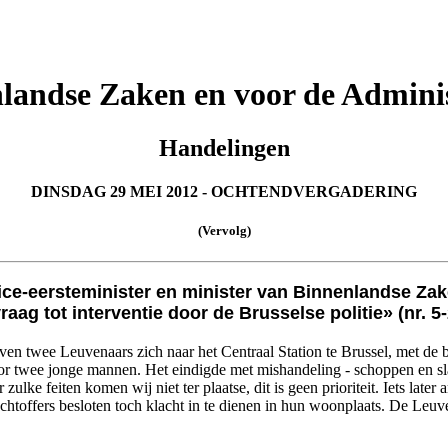
landse Zaken en voor de Admini
Handelingen
DINSDAG 29 MEI 2012 - OCHTENDVERGADERING
(Vervolg)
ice-eersteminister en minister van Binnenlandse Za
raag tot interventie door de Brusselse politie» (nr. 5
en twee Leuvenaars zich naar het Centraal Station te Brussel, met de b
oor twee jonge mannen. Het eindigde met mishandeling - schoppen en slaa
zulke feiten komen wij niet ter plaatse, dit is geen prioriteit. Iets lat
chtoffers besloten toch klacht in te dienen in hun woonplaats. De Leuve