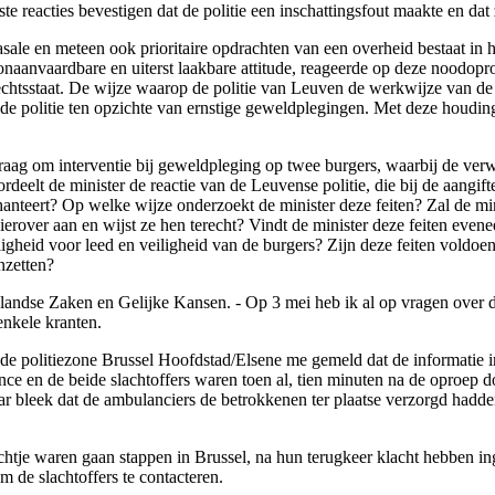
reacties bevestigen dat de politie een inschattingsfout maakte en dat zu
ale en meteen ook prioritaire opdrachten van een overheid bestaat in 
 onaanvaardbare en uiterst laakbare attitude, reageerde op deze noodo
rechtsstaat. De wijze waarop de politie van Leuven de werkwijze van de 
 politie ten opzichte van ernstige geweldplegingen. Met deze houding st
vraag om interventie bij geweldpleging op twee burgers, waarbij de ver
rdeelt de minister de reactie van de Leuvense politie, die bij de aangi
e hanteert? Op welke wijze onderzoekt de minister deze feiten? Zal de m
erover aan en wijst ze hen terecht? Vindt de minister deze feiten evenee
lligheid voor leed en veiligheid van de burgers? Zijn deze feiten voldo
nzetten?
enlandse Zaken en Gelijke Kansen. - Op 3 mei heb ik al op vragen over
nkele kranten.
de politiezone Brussel Hoofdstad/Elsene me gemeld dat de informatie in 
nce en de beide slachtoffers waren toen al, tien minuten na de oproep 
aar bleek dat de ambulanciers de betrokkenen ter plaatse verzorgd hadd
htje waren gaan stappen in Brussel, na hun terugkeer klacht hebben inge
m de slachtoffers te contacteren.