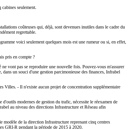
nq cabines seulement.
tallations coûteuses qui, déjà, sont devenues inutiles dans le cadre du
ondément regrettable.
programme voici seulement quelques mois est une rumeur ou si, en effet,
ais pris en compte ?
sé ne vont pas se reproduire une nouvelle fois. Pouvez-vous m'assurer
ue, dans un souci d'une gestion parcimonieuse des finances, Infrabel
s Villes. - Il n'existe aucun projet de concentration supplémentaire
e d'outils modernes de gestion du trafic, nécessite le réexamen de
frabel au niveau des directions Infrastructure et Réseau afin
e modèle de la direction Infrastructure reprenant cinq centres
l des GRI-R pendant la période de 2015 à 2020.