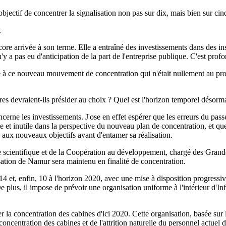
bjectif de concentrer la signalisation non pas sur dix, mais bien sur ci
.
core arrivée à son terme. Elle a entraîné des investissements dans des ins
n'y a pas eu d'anticipation de la part de l'entreprise publique. C'est prof
ative à ce nouveau mouvement de concentration qui n'était nullement au 
res devraient-ils présider au choix ? Quel est l'horizon temporel désorm
erne les investissements. J'ose en effet espérer que les erreurs du pas
ète et inutile dans la perspective du nouveau plan de concentration, et q
0 aux nouveaux objectifs avant d'entamer sa réalisation.
ue scientifique et de la Coopération au développement, chargé des Grande
isation de Namur sera maintenu en finalité de concentration.
4 et, enfin, 10 à l'horizon 2020, avec une mise à disposition progressiv
De plus, il impose de prévoir une organisation uniforme à l'intérieur d'In
a concentration des cabines d'ici 2020. Cette organisation, basée sur l
concentration des cabines et de l'attrition naturelle du personnel actue