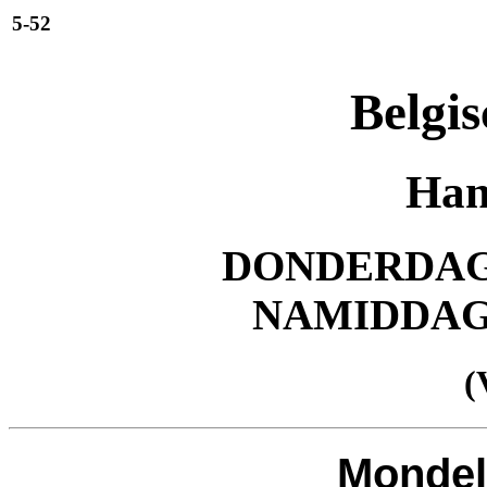
5-52
Belgis
Han
DONDERDAG 
NAMIDDA
(
Mondel