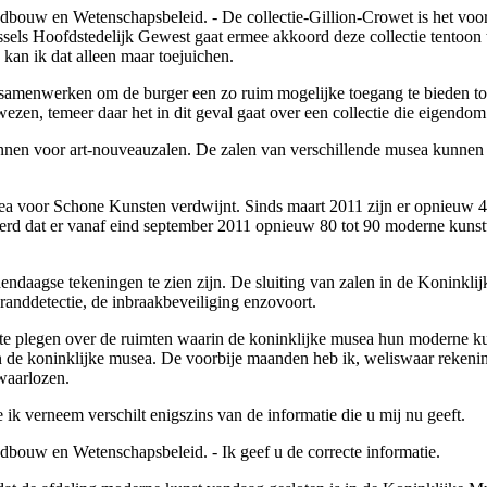
dbouw en Wetenschapsbeleid. - De collectie-Gillion-Crowet is het voor
els Hoofdstedelijk Gewest gaat ermee akkoord deze collectie tentoon 
 kan ik dat alleen maar toejuichen.
samenwerken om de burger een zo ruim mogelijke toegang te bieden tot
ezen, temeer daar het in dit geval gaat over een collectie die eigendo
nen voor art-nouveauzalen. De zalen van verschillende musea kunnen v
sea voor Schone Kunsten verdwijnt. Sinds maart 2011 zijn er opnieuw 4
d dat er vanaf eind september 2011 opnieuw 80 tot 90 moderne kunstwer
ndaagse tekeningen te zien zijn. De sluiting van zalen in de Koninkl
anddetectie, de inbraakbeveiliging enzovoort.
 te plegen over de ruimten waarin de koninklijke musea hun moderne kun
in de koninklijke musea. De voorbije maanden heb ik, weliswaar rekeni
waarlozen.
e ik verneem verschilt enigszins van de informatie die u mij nu geeft.
dbouw en Wetenschapsbeleid. - Ik geef u de correcte informatie.