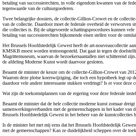
betaling van successierechten, in volle eigendom kwamen van de feder
tegenwaarde van de cultuurgoederen.
Twee belangrijke dossiers, de collectie-Gillion-Crowet en de collecti
van de collectie. Daardoor moet de federale overheid de verworven s
die collecties is. Bij de uitgevoerde schattingsprocedures kunnen vel
betaling van successierechten bijkomende eisen stellen voor de ontslui
Het Brussels Hoofdstedelijk Gewest heeft de art-nouveaucollectie aanv
KMSKB moest worden tentoongesteld. Dat gaat in tegen de doelstell
Magrittemuseum, waarvan de bezoekersaantallen niet schitterend zi
de afdeling Moderne Kunst wordt daarvoor gesloten.
Beaamt de minister de keuze om de collectie-Gillion-Crowet van 201
Waarom deze plotse koerswijziging, die toch een hypotheek legt op 
daardoor vele andere interessante stukken verdringt? Is er voor deze
Wat zijn de toekomstplannen van de regering voor deze federale inste
Beaamt de minister dat de hele collectie moderne kunst zomaar dreigt
samenwerkingsverbanden met de gemeenschappen in het kader van de 
Brussels Hoofdstedelijk Gewest in het beheer van de kunstcollecties b
Is de minister het met mij eens dat het Brussels Hoofdstedelijk Gewe
met de gemeenschappen? Kan ze duidelijkheid scheppen over de toek