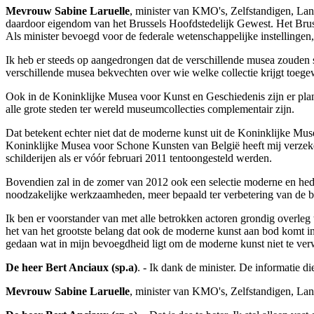
Mevrouw Sabine Laruelle
, minister van KMO's, Zelfstandigen, Lan
daardoor eigendom van het Brussels Hoofdstedelijk Gewest. Het Bruss
Als minister bevoegd voor de federale wetenschappelijke instellingen,
Ik heb er steeds op aangedrongen dat de verschillende musea zouden 
verschillende musea bekvechten over wie welke collectie krijgt toegew
Ook in de Koninklijke Musea voor Kunst en Geschiedenis zijn er plan
alle grote steden ter wereld museumcollecties complementair zijn.
Dat betekent echter niet dat de moderne kunst uit de Koninklijke Mu
Koninklijke Musea voor Schone Kunsten van België heeft mij verzeker
schilderijen als er vóór februari 2011 tentoongesteld werden.
Bovendien zal in de zomer van 2012 ook een selectie moderne en hede
noodzakelijke werkzaamheden, meer bepaald ter verbetering van de br
Ik ben er voorstander van met alle betrokken actoren grondig overleg
het van het grootste belang dat ook de moderne kunst aan bod komt 
gedaan wat in mijn bevoegdheid ligt om de moderne kunst niet te ver
De heer Bert Anciaux (sp.a)
. - Ik dank de minister. De informatie di
Mevrouw Sabine Laruelle
, minister van KMO's, Zelfstandigen, Lan