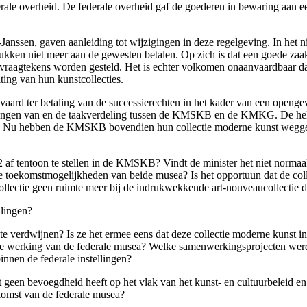
ale overheid. De federale overheid gaf de goederen in bewaring aan ee
e-Janssen, gaven aanleiding tot wijzigingen in deze regelgeving. In het
tukken niet meer aan de gewesten betalen. Op zich is dat een goede zaa
e vraagtekens worden gesteld. Het is echter volkomen onaanvaardbaar dat
ting van hun kunstcollecties.
aard ter betaling van de successierechten in het kader van een opengeva
ingen van en de taakverdeling tussen de KMSKB en de KMKG. De hele Ma
jn. Nu hebben de KMSKB bovendien hun collectie moderne kunst weggeh
2 af tentoon te stellen in de KMSKB? Vindt de minister het niet norma
de toekomstmogelijkheden van beide musea? Is het opportuun dat de co
 collectie geen ruimte meer bij de indrukwekkende art-nouveaucollectie
llingen?
 te verdwijnen? Is ze het ermee eens dat deze collectie moderne kunst 
werking van de federale musea? Welke samenwerkingsprojecten werden
innen de federale instellingen?
st geen bevoegdheid heeft op het vlak van het kunst- en cultuurbeleid e
omst van de federale musea?