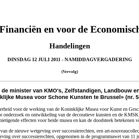
 Financiën en voor de Economisc
Handelingen
DINSDAG 12 JULI 2011 - NAMIDDAGVERGADERING
(Vervolg)
n de minister van KMO's, Zelfstandigen, Landbouw 
klijke Musea voor Schone Kunsten te Brussel» (nr. 5
le overheid voor de werking van de Koninklijke Musea voor Kunst en 
r onderzoek en ontwikkeling van de decoratieve kunsten en de KMSK
ernietigende effecten voor beide musea en kan de doodsteek betekenen vo
r van de nieuwe wetgeving over successierechten, een art-nouveaucolle
geving over successierechten, opgenomen in de programmawet van 11 ju