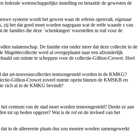
n federale wetenschappelijke instelling en betaalde de gewesten de
 nieuwe systeem wordt het gewest waar de erfenis openvalt, eigenaar
k, zij het dat goed moet worden nagegaan wat de reële waarde s van
 de families die deze `schenkingen' voorstellen in ruil voor de
llen nalatenschap. De familie eist onder meer dat deze collectie in de
grittecollectie werd al overgeplaatst naar een afzonderlijk
aald om ruimte te scheppen voor de collectie-Gillion-Crowet. Heel
al dat art-nouveaucollecties tentoongesteld worden in de KMKG?
llectie-Gillion-Crowet zoveel ruimte opeist binnen de KMSKB en
 die zich al in de KMKG bevindt?
in het centrum van de stad moet worden tentoongesteld? Denkt ze aan
 tot op heden opgezet? Wat is de rol en de invloed van het
n dat in de allereerste plaats dus zou moeten worden samengewerkt