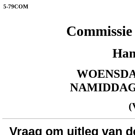
5-79COM
Commissie 
Han
WOENSDAG 
NAMIDDA
(
Vraag om uitleg van d