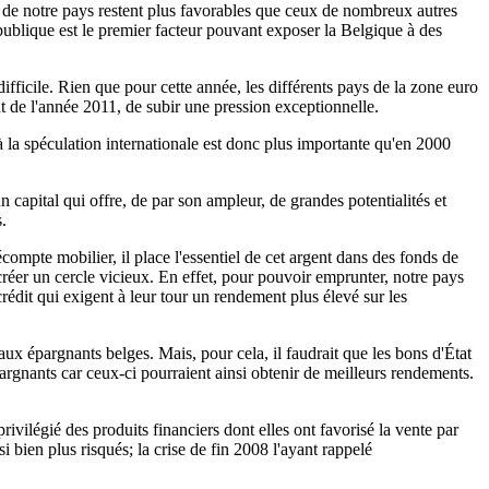
s de notre pays restent plus favorables que ceux de nombreux autres
publique est le premier facteur pouvant exposer la Belgique à des
fficile. Rien que pour cette année, les différents pays de la zone euro
ut de l'année 2011, de subir une pression exceptionnelle.
 à la spéculation internationale est donc plus importante qu'en 2000
n capital qui offre, de par son ampleur, de grandes potentialités et
.
mpte mobilier, il place l'essentiel de cet argent dans des fonds de
 créer un cercle vicieux. En effet, pour pouvoir emprunter, notre pays
 crédit qui exigent à leur tour un rendement plus élevé sur les
ux épargnants belges. Mais, pour cela, il faudrait que les bons d'État
pargnants car ceux-ci pourraient ainsi obtenir de meilleurs rendements.
ivilégié des produits financiers dont elles ont favorisé la vente par
i bien plus risqués; la crise de fin 2008 l'ayant rappelé