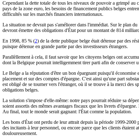
Cependant la dette totale de tous les niveaux de pouvoir a grimpé au 
pays de la zone euro, les besoins de financement publics belges entren
difficultés sur les marchés financiers internationaux.
La situation ne devrait pas s'améliorer dans l'immédiat. Sur le plan du
devront émettre des obligations d'État pour un montant de 814 milliards
En 1998, 85 % (
2
) de la dette publique belge était détenue par des ré
puisque détenue en grande partie par des investisseurs étrangers.
Parallèllement à cela, il faut savoir que les citoyens belges ont accumu
dont la Belgique pourrait intelligemment tirer parti afin de conserve
Le Belge a la réputation d'être un bon épargnant puisqu'il économise 
placement et sur des comptes d'épargne. C'est ainsi qu'une part substant
est obligé de se tourner vers l'étranger, où il se trouve à la merci des 
obligations belges.
La solution s'impose d'elle-même: notre pays pourrait réduire sa dépend
soient assortis des mêmes avantages fiscaux que les livrets d'épargne. 
Au final, tout le monde serait gagnant: l'État comme la population.
Les bons d'État ont perdu de leur attrait depuis la période 1999-2000 p
des incitants à leur personnel, ou encore parce que les clients étaient a
douloureusement.