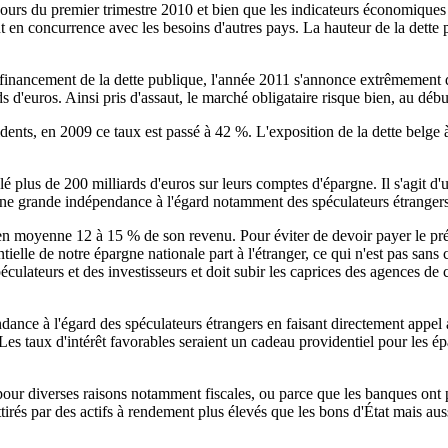
cours du premier trimestre 2010 et bien que les indicateurs économique
t en concurrence avec les besoins d'autres pays. La hauteur de la dette 
 financement de la dette publique, l'année 2011 s'annonce extrêmement di
 d'euros. Ainsi pris d'assaut, le marché obligataire risque bien, au déb
sidents, en 2009 ce taux est passé à 42 %. L'exposition de la dette belge
lé plus de 200 milliards d'euros sur leurs comptes d'épargne. Il s'agit d'u
r une grande indépendance à l'égard notamment des spéculateurs étrangers
en moyenne 12 à 15 % de son revenu. Pour éviter de devoir payer le préco
ielle de notre épargne nationale part à l'étranger, ce qui n'est pas sans
spéculateurs et des investisseurs et doit subir les caprices des agences de
ance à l'égard des spéculateurs étrangers en faisant directement appel a
Les taux d'intérêt favorables seraient un cadeau providentiel pour les é
our diverses raisons notamment fiscales, ou parce que les banques ont pr
ttirés par des actifs à rendement plus élevés que les bons d'État mais auss