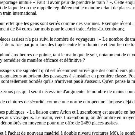
eportage intitulé « Faut-il avoir peur de prendre le train ? ». Cette e
de laquelle on me rappelle régulièrement le manque criant de places ass
n train international.
our effet que les gens sont serrés comme des sardines. Exemple récent : c
ent de 84 euros par mois pour le court trajet Arlon-Luxembourg.
aces assises n'a pas suivi le nombre de voyageurs : « Le nombre de tra
deux fois par jour lors des trajets entre leur domicile et leur lieu de tra
iminué aux heures de pointe, tant le matin que le soir, notamment de et
remédier de manière efficace et définitive ?
ssagers me signalent qu'il est récemment arrivé que des contrôleurs plus
pagnateurs autorisent des passagers à s'installer en première classe. P
 sont tellement bondés qu'ils n'arrivent pas à s'asseoir. Qu'en pense la m
z-vous pas qu'il serait nécessaire d'augmenter le nombre de mains couran
es de ceintures de sécurité, comme une norme européenne l'impose déjà da
ises publiques. - La liaison entre Arlon et Luxembourg est assurée en he
aces aux voyageurs. Le matin, vers Luxembourg, on dénombre en moyen
 dénombrés en moyenne pour une offre de 2480 places assises.
et à l'achat de nouveau matériel à double niveau (voitures M6), le nomb