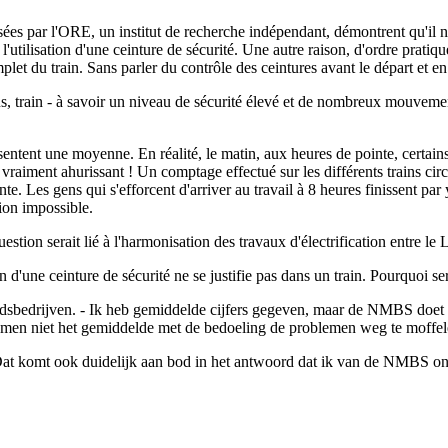
alisées par l'ORE, un institut de recherche indépendant, démontrent qu'il 
s l'utilisation d'une ceinture de sécurité. Une autre raison, d'ordre prati
mplet du train. Sans parler du contrôle des ceintures avant le départ et en
 bus, train - à savoir un niveau de sécurité élevé et de nombreux mouve
entent une moyenne. En réalité, le matin, aux heures de pointe, certains t
 vraiment ahurissant ! Un comptage effectué sur les différents trains cir
e. Les gens qui s'efforcent d'arriver au travail à 8 heures finissent par y
ion impossible.
estion serait lié à l'harmonisation des travaux d'électrification entre l
n d'une ceinture de sécurité ne se justifie pas dans un train. Pourquoi ser
sbedrijven. - Ik heb gemiddelde cijfers gegeven, maar de NMBS doet we
men niet het gemiddelde met de bedoeling de problemen weg te moffel
 Dat komt ook duidelijk aan bod in het antwoord dat ik van de NMBS on