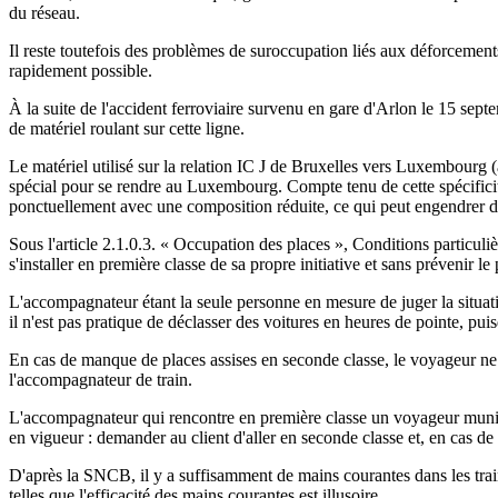
du réseau.
Il reste toutefois des problèmes de suroccupation liés aux déforcements 
rapidement possible.
À la suite de l'accident ferroviaire survenu en gare d'Arlon le 15 sep
de matériel roulant sur cette ligne.
Le matériel utilisé sur la relation IC J de Bruxelles vers Luxembourg
spécial pour se rendre au Luxembourg. Compte tenu de cette spécificité 
ponctuellement avec une composition réduite, ce qui peut engendrer d
Sous l'article 2.1.0.3. « Occupation des places », Conditions particu
s'installer en première classe de sa propre initiative et sans prévenir
L'accompagnateur étant la seule personne en mesure de juger la situati
il n'est pas pratique de déclasser des voitures en heures de pointe, pui
En cas de manque de places assises en seconde classe, le voyageur ne pe
l'accompagnateur de train.
L'accompagnateur qui rencontre en première classe un voyageur muni d'u
en vigueur : demander au client d'aller en seconde classe et, en cas de r
D'après la SNCB, il y a suffisamment de mains courantes dans les train
telles que l'efficacité des mains courantes est illusoire.