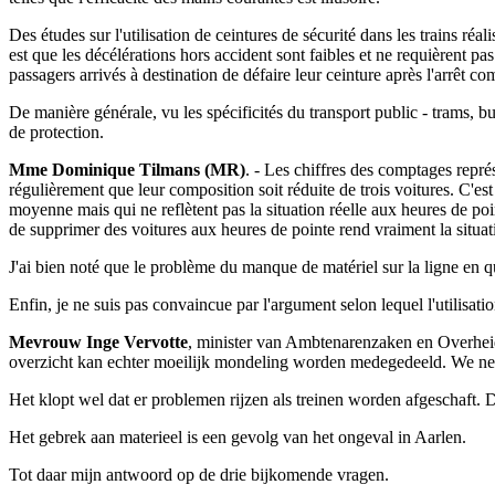
Des études sur l'utilisation de ceintures de sécurité dans les trains ré
est que les décélérations hors accident sont faibles et ne requièrent pa
passagers arrivés à destination de défaire leur ceinture après l'arrêt co
De manière générale, vu les spécificités du transport public - trams,
de protection.
Mme Dominique Tilmans (MR)
. - Les chiffres des comptages représ
régulièrement que leur composition soit réduite de trois voitures. C'est
moyenne mais qui ne reflètent pas la situation réelle aux heures de point
de supprimer des voitures aux heures de pointe rend vraiment la situat
J'ai bien noté que le problème du manque de matériel sur la ligne en qu
Enfin, je ne suis pas convaincue par l'argument selon lequel l'utilisatio
Mevrouw Inge Vervotte
, minister van Ambtenarenzaken en Overheid
overzicht kan echter moeilijk mondeling worden medegedeeld. We ne
Het klopt wel dat er problemen rijzen als treinen worden afgeschaft.
Het gebrek aan materieel is een gevolg van het ongeval in Aarlen.
Tot daar mijn antwoord op de drie bijkomende vragen.