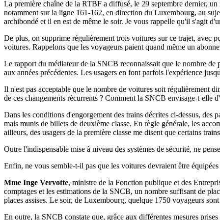
La première chaîne de la RTBF a diffusé, le 29 septembre dernier, un r
notamment sur la ligne 161-162, en direction du Luxembourg, au sujet 
archibondé et il en est de même le soir. Je vous rappelle qu'il s'agit d'u
De plus, on supprime régulièrement trois voitures sur ce trajet, avec p
voitures. Rappelons que les voyageurs paient quand même un abonnem
Le rapport du médiateur de la SNCB reconnaissait que le nombre de pl
aux années précédentes. Les usagers en font parfois l'expérience jusqu'à 
Il n'est pas acceptable que le nombre de voitures soit régulièrement d
de ces changements récurrents ? Comment la SNCB envisage-t-elle d'y 
Dans les conditions d'engorgement des trains décrites ci-dessus, des pa
mais munis de billets de deuxième classe. En règle générale, les accom
ailleurs, des usagers de la première classe me disent que certains trains
Outre l'indispensable mise à niveau des systèmes de sécurité, ne pense
Enfin, ne vous semble-t-il pas que les voitures devraient être équipé
Mme Inge Vervotte
, ministre de la Fonction publique et des Entrepr
comptages et les estimations de la SNCB, un nombre suffisant de pl
places assises. Le soir, de Luxembourg, quelque 1750 voyageurs sont
En outre, la SNCB constate que, grâce aux différentes mesures prises 