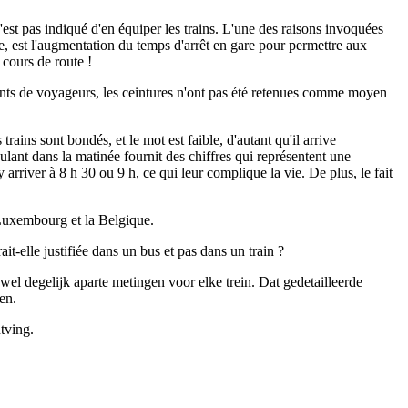
n'est pas indiqué d'en équiper les trains. L'une des raisons invoquées
que, est l'augmentation du temps d'arrêt en gare pour permettre aux
 cours de route !
ments de voyageurs, les ceintures n'ont pas été retenues comme moyen
rains sont bondés, et le mot est faible, d'autant qu'il arrive
culant dans la matinée fournit des chiffres qui représentent une
 arriver à 8 h 30 ou 9 h, ce qui leur complique la vie. De plus, le fait
e Luxembourg et la Belgique.
ait-elle justifiée dans un bus et pas dans un train ?
l degelijk aparte metingen voor elke trein. Dat gedetailleerde
en.
tving.