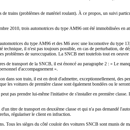
de trains (problèmes de matériel roulant). À ce propos, un suivi particulie
tembre 2010, trois automotrices du type AM96 ont été immobilisées en ate
 (automotrices du type AM96 et des M6 avec une locomotive du type 13) e
technique, il n'est pas toujours possible, en cas de perturbation, de dég
es problèmes de suroccupation. La SNCB met toutefois tout en oeuvre po
lières de transport de la SNCB, il est énoncé au paragraphe 2 : « Le m
 le personnel d'accompagnement ».
on dans son train, il est en droit d'admettre, exceptionnellement, des 
sque les voitures de première classe sont également bondées ou le seront p
ut pas prendre lui-même l'initiative de s'installer en première classe. 
n titre de transport en deuxième classe et qui n'a pas demandé l'autori
efus, régulariser le client en infraction.
s. Tous les sièges du côté couloir des voitures SNCB sont munis de main