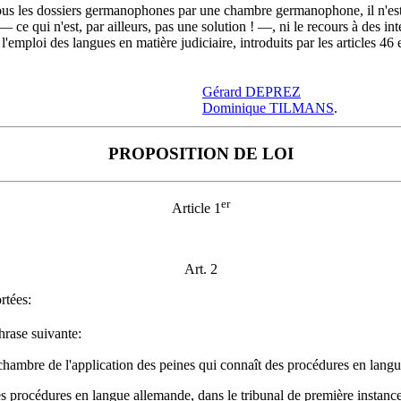
 tous les dossiers germanophones par une chambre germanophone, il n'est, 
 qui n'est, par ailleurs, pas une solution ! —, ni le recours à des inter
'emploi des langues en matière judiciaire, introduits par les articles 46 
.
Gérard DEPREZ
Dominique TILMANS
.
PROPOSITION DE LOI
er
Article 1
Art. 2
rtées:
hrase suivante:
ambre de l'application des peines qui connaît des procédures en langu
 les procédures en langue allemande, dans le tribunal de première instanc