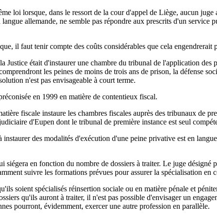
même loi lorsque, dans le ressort de la cour d'appel de Liège, aucun juge
la langue allemande, ne semble pas répondre aux prescrits d'un service pu
ique, il faut tenir compte des coûts considérables que cela engendrerait
 la Justice était d'instaurer une chambre du tribunal de l'application d
comprendront les peines de moins de trois ans de prison, la défense soci
solution n'est pas envisageable à court terme.
n préconisée en 1999 en matière de contentieux fiscal.
 matière fiscale instaure les chambres fiscales auprès des tribunaux de pr
 judiciaire d'Eupen dont le tribunal de première instance est seul compé
instaurer des modalités d'exécution d'une peine privative est en langue a
ui siégera en fonction du nombre de dossiers à traiter. Le juge désigné
mment suivre les formations prévues pour assurer la spécialisation en ce
'ils soient spécialisés réinsertion sociale ou en matière pénale et péniten
iers qu'ils auront à traiter, il n'est pas possible d'envisager un engage
onnes pourront, évidemment, exercer une autre profession en parallèle.