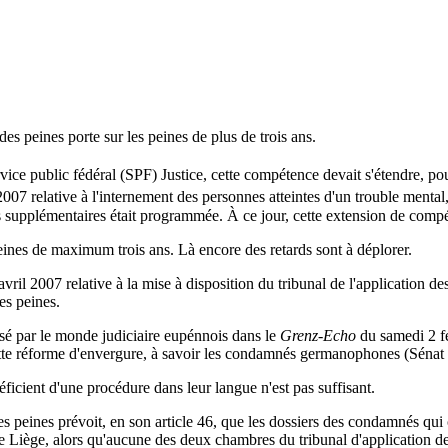
s peines porte sur les peines de plus de trois ans.
ervice public fédéral (SPF) Justice, cette compétence devait s'étendre,
 2007 relative à l'internement des personnes atteintes d'un trouble mental
 supplémentaires était programmée. À ce jour, cette extension de compé
ines de maximum trois ans. Là encore des retards sont à déplorer.
 avril 2007 relative à la mise à disposition du tribunal de l'application 
es peines.
ssé par le monde judiciaire eupénnois dans le
Grenz-Echo
du samedi 2 f
de cette réforme d'envergure, à savoir les condamnés germanophones (Sénat
icient d'une procédure dans leur langue n'est pas suffisant.
 des peines prévoit, en son article 46, que les dossiers des condamnés q
s de Liège, alors qu'aucune des deux chambres du tribunal d'application 