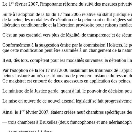
er
Le 1
février 2007, l'importante réforme du suivi des mesures privative
Suite à l'adoption de la loi du 17 mai 2006 relative au statut juridiqu
de la peine, les modalités d'exécution de la peine sont enfin réglées suiv
libération conditionnelle et la libération provisoire pour raisons médica
C'est un pas essentiel vers plus de légalité, de transparence et de sécuri
Conformément à la suggestion émise par la commission Holsters, le pou
que cette modification peut être assimilée à un changement de la natur
Il est, dès lors, compétent pour les modalités suivantes: la détention lim
Par l'adoption de la loi 17 mai 2006 instaurant les tribunaux de l'applic
peines instauré auprès des tribunaux de première instance du ressort 
Ce magistrat est entouré de deux assesseurs en application des peines, l'
Le ministre de la Justice garde, quant à lui, le pouvoir de décision pour
La mise en œuvre de ce nouvel arsenal législatif se fait progressiveme
er
Ainsi, le 1
février 2007, étaient créées neuf chambres spécifiques des
— trois chambres à Bruxelles (deux francophones et une néerlandoph