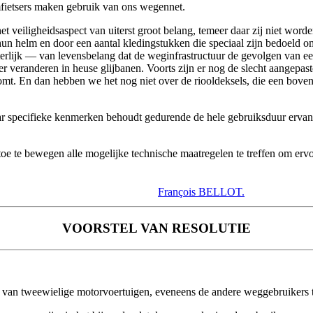
fietsers maken gebruik van ons wegennet.
 het veiligheidsaspect van uiterst groot belang, temeer daar zij niet
hun helm en door een aantal kledingstukken die speciaal zijn bedoeld o
erlijk — van levensbelang dat de weginfrastructuur de gevolgen van ee
r veranderen in heuse glijbanen. Voorts zijn er nog de slecht aangepast
htkomt. En dan hebben we het nog niet over de riooldeksels, die een b
aar specifieke kenmerken behoudt gedurende de hele gebruiksduur er
toe te bewegen alle mogelijke technische maatregelen te treffen om ervo
François BELLOT.
VOORSTEL VAN RESOLUTIE
s van tweewielige motorvoertuigen, eveneens de andere weggebruikers 