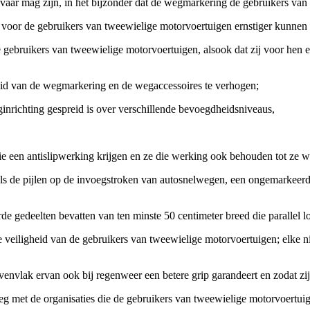
ar mag zijn, in het bijzonder dat de wegmarkering de gebruikers van 
voor de gebruikers van tweewielige motorvoertuigen ernstiger kunnen
gebruikers van tweewielige motorvoertuigen, alsook dat zij voor hen e
eid van de wegmarkering en de wegaccessoires te verhogen;
nrichting gespreid is over verschillende bevoegdheidsniveaus,
die een antislipwerking krijgen en ze die werking ook behouden tot ze
oals de pijlen op de invoegstroken van autosnelwegen, een ongemarkeer
e gedeelten bevatten van ten minste 50 centimeter breed die parallel l
e veiligheid van de gebruikers van tweewielige motorvoertuigen; elke n
bovenvlak ervan ook bij regenweer een betere grip garandeert en zodat 
leg met de organisaties die de gebruikers van tweewielige motorvoertu