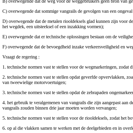
B) overwegende dat de weg voor de weggebruikers geen bron van geva
C) overwegende dat sommige vangrails de gevolgen van een ongeval 
D) overwegende dat de metalen riooldeksels glad kunnen zijn voor de 
het wegdek, een uitsteeksel of een inzakking vormen);
E) overwegende dat er technische oplossingen bestaan om de veiligh
F) overwegende dat de bevoegdheid inzake verkeersveiligheid en wegi
Vraagt de regering :
1. technische normen vast te stellen voor de wegmarkeringen, zodat 
2. technische normen vast te stellen opdat geverfde opvervlakken, z
van tweewielige motorvoertuigen;
3. technische normen vast te stellen opdat de zebrapaden ongemarkeerd
4. het gebruik te veralgemenen van vangrails die zijn aangepast aan d
vangrails zouden binnen drie jaar moeten worden vervangen;
5. technische normen vast te stellen voor de riooldeksels, zodat het 
6. op al die vlakken samen te werken met de deelgebieden en in over