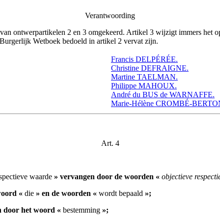
Verantwoording
 ontwerpartikelen 2 en 3 omgekeerd. Artikel 3 wijzigt immers het opsch
Burgerlijk Wetboek bedoeld in artikel 2 vervat zijn.
Francis DELPÉRÉE.
Christine DEFRAIGNE.
Martine TAELMAN.
Philippe MAHOUX.
André du BUS de WARNAFFE.
Marie-Hélène CROMBÉ-BERTO
Art. 4
spectieve waarde
» vervangen door de woorden «
objectieve respect
woord «
die
» en de woorden «
wordt bepaald
»;
 door het woord «
bestemming
»;