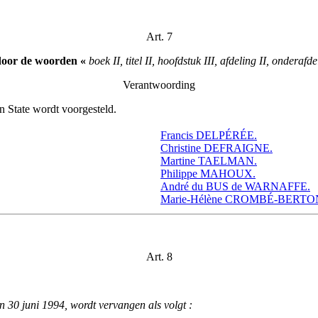
Art. 7
door de woorden «
boek II, titel II, hoofdstuk III, afdeling II, onderafde
Verantwoording
 State wordt voorgesteld.
Francis DELPÉRÉE.
Christine DEFRAIGNE.
Martine TAELMAN.
Philippe MAHOUX.
André du BUS de WARNAFFE.
Marie-Hélène CROMBÉ-BERTO
Art. 8
an 30 juni 1994, wordt vervangen als volgt :