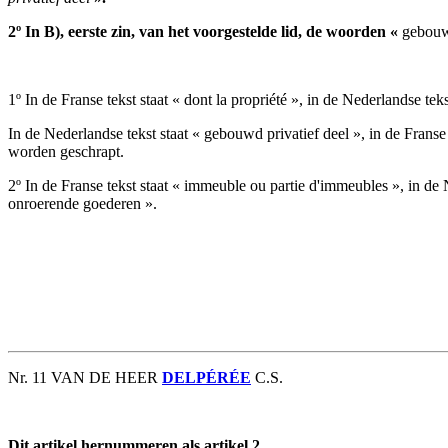
2º In B), eerste zin, van het voorgestelde lid, de woorden «
gebouw
1º In de Franse tekst staat « dont la propriété », in de Nederlands
In de Nederlandse tekst staat « gebouwd privatief deel », in de Frans
worden geschrapt.
2º In de Franse tekst staat « immeuble ou partie d'immeubles », in
onroerende goederen ».
Nr. 11 VAN DE HEER
DELPÉRÉE
C.S.
Dit artikel hernummeren als artikel 2.