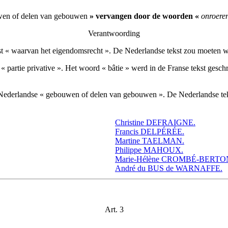
en of delen van gebouwen
» vervangen door de woorden «
onroere
Verantwoording
e tekst « waarvan het eigendomsrecht ». De Nederlandse tekst zou moet
e « partie privative ». Het woord « bâtie » werd in de Franse tekst ges
 de Nederlandse « gebouwen of delen van gebouwen ». De Nederlandse t
Christine DEFRAIGNE.
Francis DELPÉRÉE.
Martine TAELMAN.
Philippe MAHOUX.
Marie-Hélène CROMBÉ-BERTO
André du BUS de WARNAFFE.
Art. 3