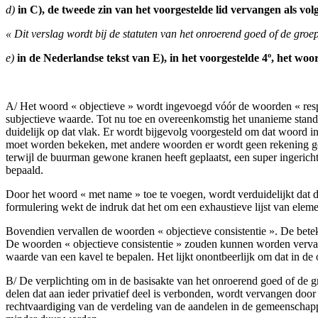
d)
in C), de tweede zin van het voorgestelde lid vervangen als volg
« Dit verslag wordt bij de statuten van het onroerend goed of de gro
e)
in de Nederlandse tekst van E), in het voorgestelde 4º, het wo
A/ Het woord « objectieve » wordt ingevoegd vóór de woorden « resp
subjectieve waarde. Tot nu toe en overeenkomstig het unanieme standpu
duidelijk op dat vlak. Er wordt bijgevolg voorgesteld om dat woord i
moet worden bekeken, met andere woorden er wordt geen rekening geh
terwijl de buurman gewone kranen heeft geplaatst, een super ingeri
bepaald.
Door het woord « met name » toe te voegen, wordt verduidelijkt dat de
formulering wekt de indruk dat het om een exhaustieve lijst van el
Bovendien vervallen de woorden « objectieve consistentie ». De beteke
De woorden « objectieve consistentie » zouden kunnen worden vervan
waarde van een kavel te bepalen. Het lijkt onontbeerlijk om dat in 
B/ De verplichting om in de basisakte van het onroerend goed of de 
delen dat aan ieder privatief deel is verbonden, wordt vervangen doo
rechtvaardiging van de verdeling van de aandelen in de gemeenschappe