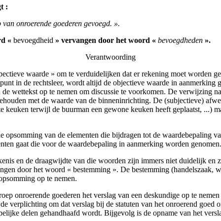
t :
ep van onroerende goederen gevoegd. ».
ord «
bevoegdheid
» vervangen door het woord «
bevoegdheden
».
Verantwoording
ectieve waarde » om te verduidelijken dat er rekening moet worden ge
nt in de rechtsleer, wordt altijd de objectieve waarde in aanmerking g
n de wettekst op te nemen om discussie te voorkomen. De verwijzing naa
ouden met de waarde van de binneninrichting. De (subjectieve) afwer
chte keuken terwijl de buurman een gewone keuken heeft geplaatst, ...
 opsomming van de elementen die bijdragen tot de waardebepaling van de
ementen gaat die voor de waardebepaling in aanmerking worden genomen
nis en de draagwijdte van die woorden zijn immers niet duidelijk en zul
gen door het woord « bestemming ». De bestemming (handelszaak, woni
de opsomming op te nemen.
groep onroerende goederen het verslag van een deskundige op te nemen 
r de verplichting om dat verslag bij de statuten van het onroerend goe
lijke delen gehandhaafd wordt. Bijgevolg is de opname van het verslag 