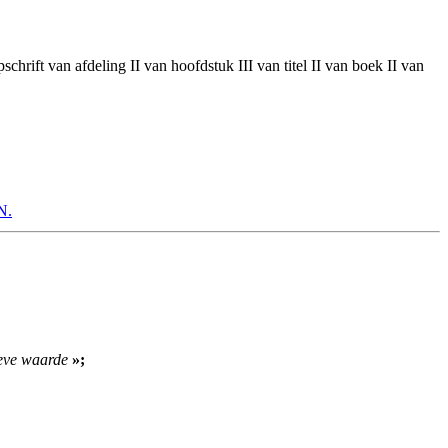
rift van afdeling II van hoofdstuk III van titel II van boek II van
N.
ieve waarde
»;