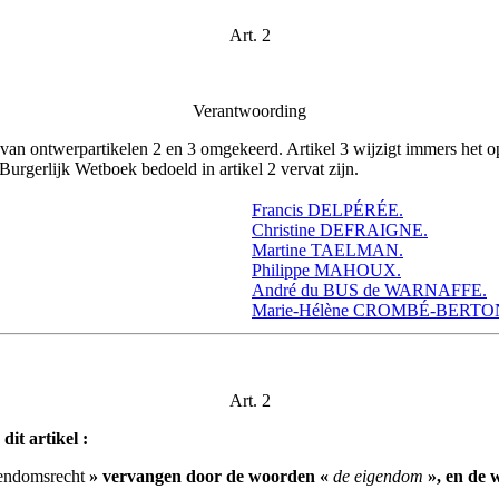
Art. 2
Verantwoording
 ontwerpartikelen 2 en 3 omgekeerd. Artikel 3 wijzigt immers het opsch
Burgerlijk Wetboek bedoeld in artikel 2 vervat zijn.
Francis DELPÉRÉE.
Christine DEFRAIGNE.
Martine TAELMAN.
Philippe MAHOUX.
André du BUS de WARNAFFE.
Marie-Hélène CROMBÉ-BERTO
Art. 2
it artikel :
gendomsrecht
» vervangen door de woorden «
de eigendom
», en de 