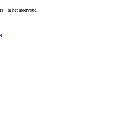
irs » in het meervoud.
N.