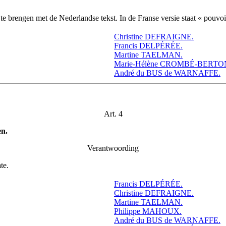
 te brengen met de Nederlandse tekst. In de Franse versie staat « pouvo
Christine DEFRAIGNE.
Francis DELPÉRÉE.
Martine TAELMAN.
Marie-Hélène CROMBÉ-BERTO
André du BUS de WARNAFFE.
Art. 4
en.
Verantwoording
te.
Francis DELPÉRÉE.
Christine DEFRAIGNE.
Martine TAELMAN.
Philippe MAHOUX.
André du BUS de WARNAFFE.