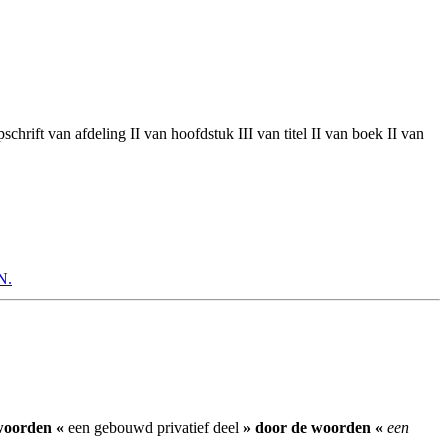
rift van afdeling II van hoofdstuk III van titel II van boek II van
N.
woorden «
een gebouwd privatief deel
» door de woorden «
een