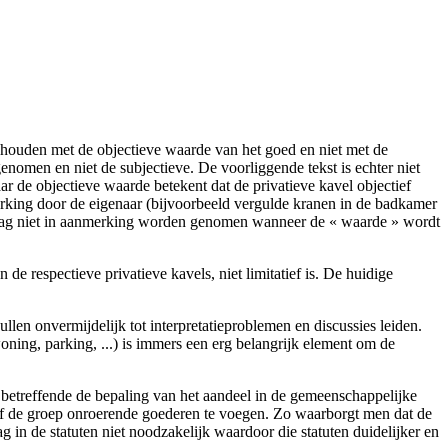
houden met de objectieve waarde van het goed en niet met de
enomen en niet de subjectieve. De voorliggende tekst is echter niet
r de objectieve waarde betekent dat de privatieve kavel objectief
king door de eigenaar (bijvoorbeeld vergulde kranen in de badkamer
) mag niet in aanmerking worden genomen wanneer de « waarde » wordt
 respectieve privatieve kavels, niet limitatief is. De huidige
.
len onvermijdelijk tot interpretatieproblemen en discussies leiden.
ng, parking, ...) is immers een erg belangrijk element om de
betreffende de bepaling van het aandeel in de gemeenschappelijke
d of de groep onroerende goederen te voegen. Zo waarborgt men dat de
in de statuten niet noodzakelijk waardoor die statuten duidelijker en