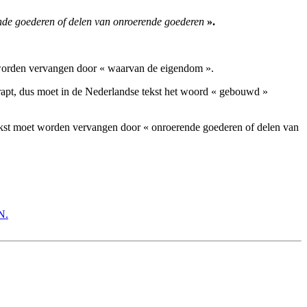
nde goederen of delen van onroerende goederen
».
en worden vervangen door « waarvan de eigendom ».
chrapt, dus moet in de Nederlandse tekst het woord « gebouwd »
ekst moet worden vervangen door « onroerende goederen of delen van
N.