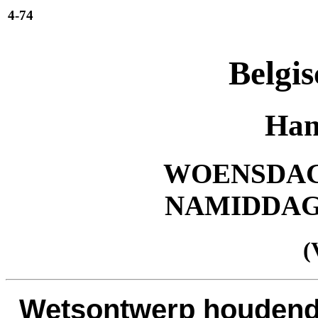
4-74
Belgis
Han
WOENSDAG 2
NAMIDDA
(
Wetsontwerp houdende