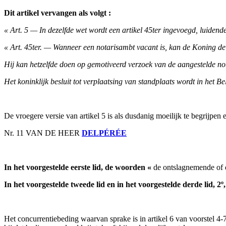
Dit artikel vervangen als volgt :
« Art. 5 — In dezelfde wet wordt een artikel 45ter ingevoegd, luidende
« Art. 45ter. — Wanneer een notarisambt vacant is, kan de Koning d
Hij kan hetzelfde doen op gemotiveerd verzoek van de aangestelde not
Het koninklijk besluit tot verplaatsing van standplaats wordt in het 
De vroegere versie van artikel 5 is als dusdanig moeilijk te begrijpen
Nr. 11 VAN DE HEER
DELPÉRÉE
In het voorgestelde eerste lid, de woorden «
de ontslagnemende of de
In het voorgestelde tweede lid en in het voorgestelde derde lid, 2
Het concurrentiebeding waarvan sprake is in artikel 6 van voorstel 4-