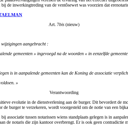
 bij de inwerkingtreding van de ventôsewet was voorzien dat erenotari
TAELMAN
Art. 7
bis
(nieuw)
e wijzigingen aangebracht :
anpalende gemeenten » ingevoegd na de woorden « in eenzelfde gemeente
elegen is in aanpalende gemeenten kan de Koning de associatie verplich
voldoen. »
Verantwoording
tieve evolutie in de dienstverlening aan de burger. Dit bevordert de mo
r de burger te verzekeren, wordt voorgesteld om de notie van een bijkant
j associatie tussen notarissen wiens standplaats gelegen is in aanpalen
n de notaris die zijn kantoor overbrengt. Er is ook geen contradictie me