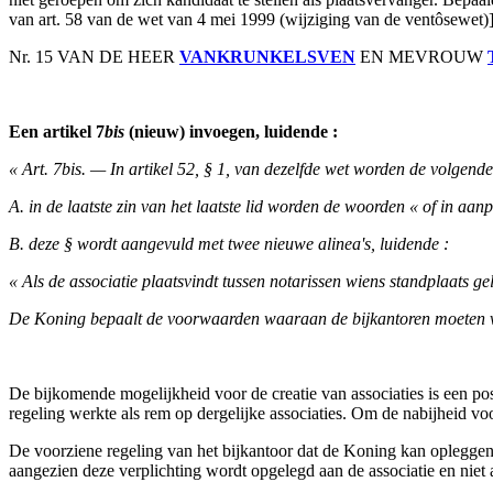
van art. 58 van de wet van 4 mei 1999 (wijziging van de ventôsewet)]
Nr. 15 VAN DE HEER
VANKRUNKELSVEN
EN MEVROUW
Een artikel 7
bis
(nieuw) invoegen, luidende :
« Art. 7bis. — In artikel 52, § 1, van dezelfde wet worden de volgend
A. in de laatste zin van het laatste lid worden de woorden « of in a
B. deze § wordt aangevuld met twee nieuwe alinea's, luidende :
« Als de associatie plaatsvindt tussen notarissen wiens standplaats g
De Koning bepaalt de voorwaarden waaraan de bijkantoren moeten 
De bijkomende mogelijkheid voor de creatie van associaties is een posi
regeling werkte als rem op dergelijke associaties. Om de nabijheid voo
De voorziene regeling van het bijkantoor dat de Koning kan opleggen bi
aangezien deze verplichting wordt opgelegd aan de associatie en niet aa