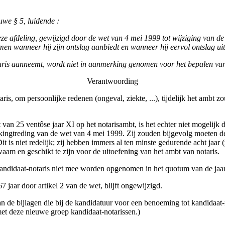
uwe § 5, luidende :
ze afdeling, gewijzigd door de wet van 4 mei 1999 tot wijziging van d
n wanneer hij zijn ontslag aanbiedt en wanneer hij eervol ontslag uit 
taris aanneemt, wordt niet in aanmerking genomen voor het bepalen van
Verantwoording
, om persoonlijke redenen (ongeval, ziekte, ...), tijdelijk het ambt zou 
 25 ventôse jaar XI op het notarisambt, is het echter niet mogelijk dat
nwerkingtreding van de wet van 4 mei 1999. Zij zouden bijgevolg moeten
 is niet redelijk; zij hebben immers al ten minste gedurende acht jaar (
aam en geschikt te zijn voor de uitoefening van het ambt van notaris.
n kandidaat-notaris niet mee worden opgenomen in het quotum van de jaar
7 jaar door artikel 2 van de wet, blijft ongewijzigd.
an de bijlagen die bij de kandidatuur voor een benoeming tot kandidaat-
t deze nieuwe groep kandidaat-notarissen.)