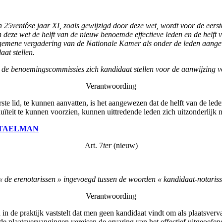
 van 25ventôse jaar XI, zoals gewijzigd door deze wet, wordt voor de e
 deze wet de helft van de nieuw benoemde effectieve leden en de helf
emene vergadering van de Nationale Kamer als onder de leden aangew
aat stellen.
an de benoemingscommissies zich kandidaat stellen voor de aanwijzing 
Verantwoording
rste lid, te kunnen aanvatten, is het aangewezen dat de helft van de le
teit te kunnen voorzien, kunnen uittredende leden zich uitzonderlijk no
TAELMAN
Art. 7
ter
(nieuw)
 « de erenotarissen » ingevoegd tussen de woorden « kandidaat-notaris
Verantwoording
 de praktijk vaststelt dat men geen kandidaat vindt om als plaatsverv
lde plaatsvervangingen vereisen de ervaring van het effectief uitgeoefe