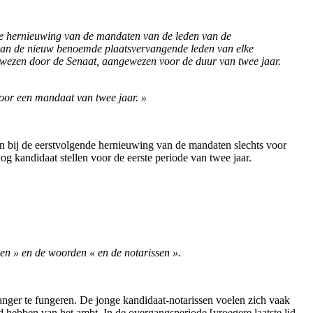
erste hernieuwing van de mandaten van de leden van de
t van de nieuw benoemde plaatsvervangende leden van elke
ezen door de Senaat, aangewezen voor de duur van twee jaar.
voor een mandaat van twee jaar. »
den bij de eerstvolgende hernieuwing van de mandaten slechts voor
g kandidaat stellen voor de eerste periode van twee jaar.
sen » en de woorden « en de notarissen ».
anger te fungeren. De jonge kandidaat-notarissen voelen zich vaak
nd hebben van het ambt. In de overgangsperiode [vroegere laatste lid