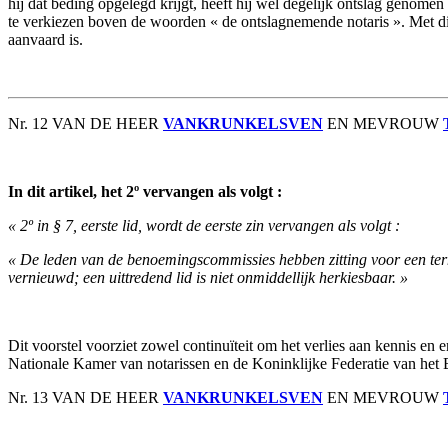
hij dat beding opgelegd krijgt, heeft hij wel degelijk ontslag genomen
te verkiezen boven de woorden « de ontslagnemende notaris ». Met di
aanvaard is.
Nr. 12 VAN DE HEER
VANKRUNKELSVEN
EN MEVROUW
In dit artikel, het 2º vervangen als volgt :
« 2º in § 7, eerste lid, wordt de eerste zin vervangen als volgt :
« De leden van de benoemingscommissies hebben zitting voor een term
vernieuwd; een uittredend lid is niet onmiddellijk herkiesbaar. »
Dit voorstel voorziet zowel continuïteit om het verlies aan kennis en 
Nationale Kamer van notarissen en de Koninklijke Federatie van het B
Nr. 13 VAN DE HEER
VANKRUNKELSVEN
EN MEVROUW