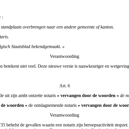
 :
e standplaats overbrengen naar een andere gemeente of kanton.
aris.
Belgisch Staatsblad bekendgemaakt. »
Verantwoording
 en betekent niet veel. Deze nieuwe versie is nauwkeuriger en wetgeving
Art. 6
 uit zijn ambt ontzette notaris
» vervangen door de woorden «
de no
º, de woorden «
de ontslagnemende notaris
» vervangen door de woo
Verantwoording
735 behelst de gevallen waarin een notaris zijn beroepsactiviteit stop