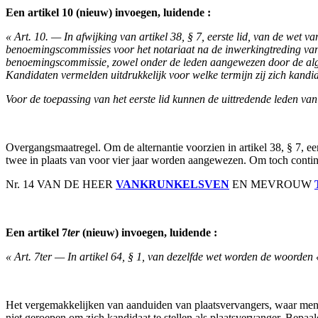
Een artikel 10 (nieuw) invoegen, luidende :
« Art. 10. — In afwijking van artikel 38, § 7, eerste lid, van de wet
benoemingscommissies voor het notariaat na de inwerkingtreding van
benoemingscommissie, zowel onder de leden aangewezen door de alg
Kandidaten vermelden uitdrukkelijk voor welke termijn zij zich kandid
Voor de toepassing van het eerste lid kunnen de uittredende leden v
Overgangsmaatregel. Om de alternantie voorzien in artikel 38, § 7, ee
twee in plaats van voor vier jaar worden aangewezen. Om toch continuï
Nr. 14 VAN DE HEER
VANKRUNKELSVEN
EN MEVROUW
Een artikel 7
ter
(nieuw) invoegen, luidende :
« Art. 7ter — In artikel 64, § 1, van dezelfde wet worden de woorden
Het vergemakkelijken van aanduiden van plaatsvervangers, waar men in
niet geroepen om zich kandidaat te stellen als plaatsvervanger. Bepaa