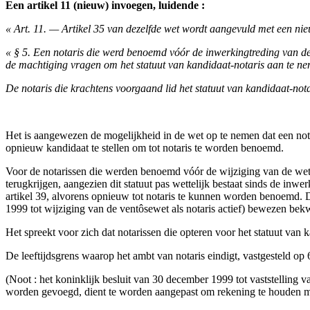
Een artikel 11 (nieuw) invoegen, luidende :
« Art. 11. — Artikel 35 van dezelfde wet wordt aangevuld met een nie
« § 5. Een notaris die werd benoemd vóór de inwerkingtreding van de
de machtiging vragen om het statuut van kandidaat-notaris aan te neme
De notaris die krachtens voorgaand lid het statuut van kandidaat-no
Het is aangewezen de mogelijkheid in de wet op te nemen dat een notaris
opnieuw kandidaat te stellen om tot notaris te worden benoemd.
Voor de notarissen die werden benoemd vóór de wijziging van de wet van
terugkrijgen, aangezien dit statuut pas wettelijk bestaat sinds de i
artikel 39, alvorens opnieuw tot notaris te kunnen worden benoemd. Dit
1999 tot wijziging van de ventôsewet als notaris actief) bewezen bekw
Het spreekt voor zich dat notarissen die opteren voor het statuut va
De leeftijdsgrens waarop het ambt van notaris eindigt, vastgesteld op 6
(Noot : het koninklijk besluit van 30 december 1999 tot vaststelling v
worden gevoegd, dient te worden aangepast om rekening te houden me