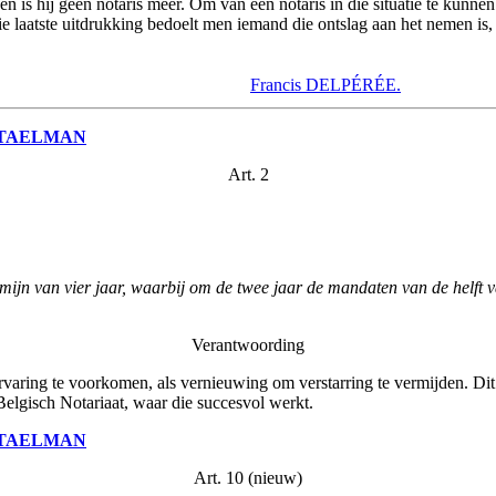
 en is hij geen notaris meer. Om van een notaris in die situatie te kunn
e laatste uitdrukking bedoelt men iemand die ontslag aan het nemen is
Francis DELPÉRÉE.
TAELMAN
Art. 2
ijn van vier jaar, waarbij om de twee jaar de mandaten van de helft 
Verantwoording
ervaring te voorkomen, als vernieuwing om verstarring te vermijden. Dit
elgisch Notariaat, waar die succesvol werkt.
TAELMAN
Art. 10 (nieuw)