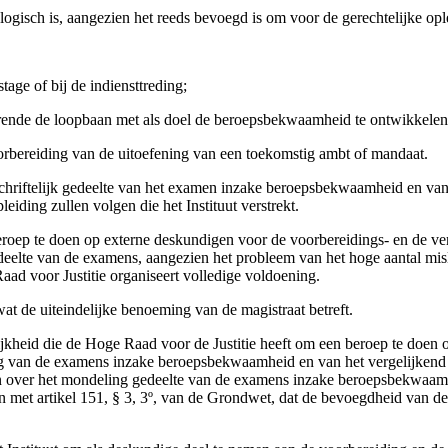
logisch is, aangezien het reeds bevoegd is om voor de gerechtelijke opl
tage of bij de indiensttreding;
rende de loopbaan met als doel de beroepsbekwaamheid te ontwikkelen
orbereiding van de uitoefening van een toekomstig ambt of mandaat.
 schriftelijk gedeelte van het examen inzake beroepsbekwaamheid en van 
eiding zullen volgen die het Instituut verstrekt.
beroep te doen op externe deskundigen voor de voorbereidings- en de ver
eelte van de examens, aangezien het probleem van het hoge aantal mislu
d voor Justitie organiseert volledige voldoening.
t de uiteindelijke benoeming van de magistraat betreft.
lijkheid die de Hoge Raad voor de Justitie heeft om een beroep te doen
ing van de examens inzake beroepsbekwaamheid en van het vergelijkend 
 over het mondeling gedeelte van de examens inzake beroepsbekwaamhei
n met artikel 151, § 3, 3º, van de Grondwet, dat de bevoegdheid van de