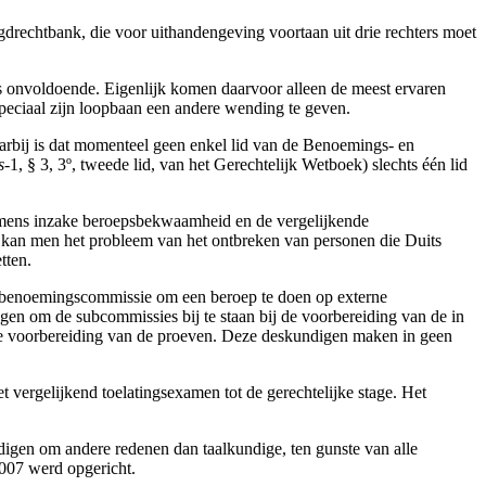
drechtbank, die voor uithandengeving voortaan uit drie rechters moet
is onvoldoende. Eigenlijk komen daarvoor alleen de meest ervaren
 speciaal zijn loopbaan een andere wending te geven.
aarbij is dat momenteel geen enkel lid van de Benoemings- en
s
-1, § 3, 3º, tweede lid, van het Gerechtelijk Wetboek) slechts één lid
xamens inzake beroepsbekwaamheid en de vergelijkende
mee kan men het probleem van het ontbreken van personen die Duits
tten.
ige benoemingscommissie om een beroep te doen op externe
en om de subcommissies bij te staan bij de voorbereiding van de in
 de voorbereiding van de proeven. Deze deskundigen maken in geen
 vergelijkend toelatingsexamen tot de gerechtelijke stage. Het
igen om andere redenen dan taalkundige, ten gunste van alle
2007 werd opgericht.