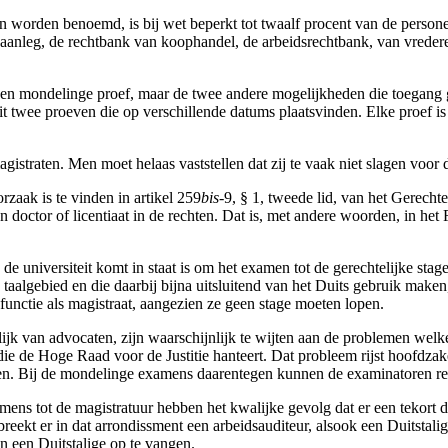
an worden benoemd, is bij wet beperkt tot twaalf procent van de person
 aanleg, de rechtbank van koophandel, de arbeidsrechtbank, van vrederec
t een mondelinge proef, maar de twee andere mogelijkheden die toegang
 uit twee proeven die op verschillende datums plaatsvinden. Elke proef is
straten. Men moet helaas vaststellen dat zij te vaak niet slagen voor d
zaak is te vinden in artikel 259
bis
-9, § 1, tweede lid, van het Gerecht
doctor of licentiaat in de rechten. Dat is, met andere woorden, in het
 universiteit komt in staat is om het examen tot de gerechtelijke stage 
 taalgebied en die daarbij bijna uitsluitend van het Duits gebruik maken
ctie als magistraat, aangezien ze geen stage moeten lopen.
jk van advocaten, zijn waarschijnlijk te wijten aan de problemen welke
e de Hoge Raad voor de Justitie hanteert. Dat probleem rijst hoofdzakel
len. Bij de mondelinge examens daarentegen kunnen de examinatoren re
amens tot de magistratuur hebben het kwalijke gevolg dat er een tekort d
eekt er in dat arrondissment een arbeidsauditeur, alsook een Duitstalig 
n een Duitstalige op te vangen.