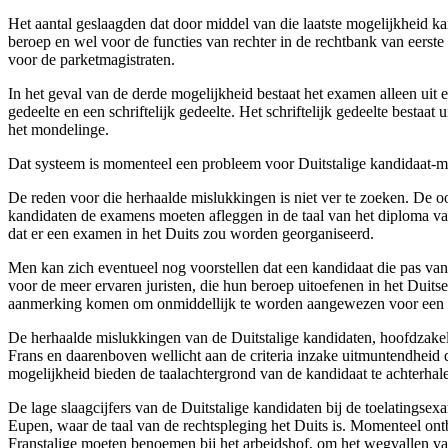
Het aantal geslaagden dat door middel van die laatste mogelijkheid k
beroep en wel voor de functies van rechter in de rechtbank van eerste
voor de parketmagistraten.
In het geval van de derde mogelijkheid bestaat het examen alleen ui
gedeelte en een schriftelijk gedeelte. Het schriftelijk gedeelte bestaat
het mondelinge.
Dat systeem is momenteel een probleem voor Duitstalige kandidaat-magi
De reden voor die herhaalde mislukkingen is niet ver te zoeken. De oor
kandidaten de examens moeten afleggen in de taal van het diploma van 
dat er een examen in het Duits zou worden georganiseerd.
Men kan zich eventueel nog voorstellen dat een kandidaat die pas van de
voor de meer ervaren juristen, die hun beroep uitoefenen in het Duitse
aanmerking komen om onmiddellijk te worden aangewezen voor een fun
De herhaalde mislukkingen van de Duitstalige kandidaten, hoofdzakeli
Frans en daarenboven wellicht aan de criteria inzake uitmuntendheid di
mogelijkheid bieden de taalachtergrond van de kandidaat te achterha
De lage slaagcijfers van de Duitstalige kandidaten bij de toelatingsex
Eupen, waar de taal van de rechtspleging het Duits is. Momenteel ontbr
Franstalige moeten benoemen bij het arbeidshof, om het wegvallen va