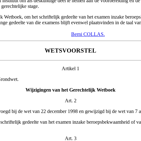
 Instituut om als deskundige deel te nemen aan de voorbereiding en de v
gerechtelijke stage.
ijk Wetboek, om het schriftelijk gedeelte van het examen inzake beroe
inge gedeelte van die examens blijft evenwel plaatsvinden in de taal va
Berni COLLAS.
WETSVOORSTEL
Artikel 1
 Grondwet.
Wijzigingen van het Gerechtelijk Wetboek
Art. 2
evoegd bij de wet van 22 december 1998 en gewijzigd bij de wet van 7 
chriftelijk gedeelte van het examen inzake beroepsbekwaamheid of van 
Art. 3