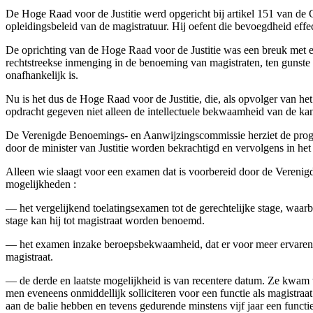
De Hoge Raad voor de Justitie werd opgericht bij artikel 151 van de 
opleidingsbeleid van de magistratuur. Hij oefent die bevoegdheid effec
De oprichting van de Hoge Raad voor de Justitie was een breuk met e
rechtstreekse inmenging in de benoeming van magistraten, ten gunste v
onafhankelijk is.
Nu is het dus de Hoge Raad voor de Justitie, die, als opvolger van 
opdracht gegeven niet alleen de intellectuele bekwaamheid van de kan
De Verenigde Benoemings- en Aanwijzingscommissie herziet de prog
door de minister van Justitie worden bekrachtigd en vervolgens in he
Alleen wie slaagt voor een examen dat is voorbereid door de Verenigd
mogelijkheden :
— het vergelijkend toelatingsexamen tot de gerechtelijke stage, waarbi
stage kan hij tot magistraat worden benoemd.
— het examen inzake beroepsbekwaamheid, dat er voor meer ervaren jur
magistraat.
— de derde en laatste mogelijkheid is van recentere datum. Ze kwam t
men eveneens onmiddellijk solliciteren voor een functie als magistraat.
aan de balie hebben en tevens gedurende minstens vijf jaar een functi