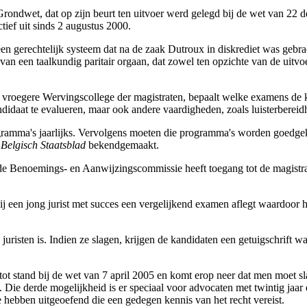
Grondwet, dat op zijn beurt ten uitvoer werd gelegd bij de wet van 22 
tief uit sinds 2 augustus 2000.
en gerechtelijk systeem dat na de zaak Dutroux in diskrediet was gebr
an een taalkundig paritair orgaan, dat zowel ten opzichte van de uitvoe
het vroegere Wervingscollege der magistraten, bepaalt welke examens d
didaat te evalueren, maar ook andere vaardigheden, zoals luisterbereidh
ramma's jaarlijks. Vervolgens moeten die programma's worden goedge
t
Belgisch Staatsblad
bekendgemaakt.
e Benoemings- en Aanwijzingscommissie heeft toegang tot de magistratu
j een jong jurist met succes een vergelijkend examen aflegt waardoor hij
isten is. Indien ze slagen, krijgen de kandidaten een getuigschrift wa
ot stand bij de wet van 7 april 2005 en komt erop neer dat men moet s
 Die derde mogelijkheid is er speciaal voor advocaten met twintig jaar er
e hebben uitgeoefend die een gedegen kennis van het recht vereist.