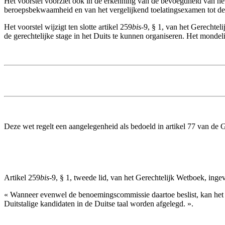
Het voorstel voorziet ook in de erkenning van de bevoegdheid van het
beroepsbekwaamheid en van het vergelijkend toelatingsexamen tot de 
Het voorstel wijzigt ten slotte artikel 259
bis
-9, § 1, van het Gerechtel
de gerechtelijke stage in het Duits te kunnen organiseren. Het mondel
Deze wet regelt een aangelegenheid als bedoeld in artikel 77 van de
Artikel 259
bis
-9, § 1, tweede lid, van het Gerechtelijk Wetboek, ing
« Wanneer evenwel de benoemingscommissie daartoe beslist, kan het s
Duitstalige kandidaten in de Duitse taal worden afgelegd. ».