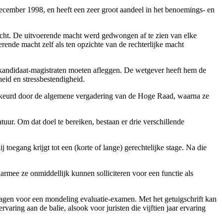
december 1998, en heeft een zeer groot aandeel in het benoemings- en
acht. De uitvoerende macht werd gedwongen af te zien van elke
rende macht zelf als ten opzichte van de rechterlijke macht
e kandidaat-magistraten moeten afleggen. De wetgever heeft hem de
eid en stressbestendigheid.
keurd door de algemene vergadering van de Hoge Raad, waarna ze
ur. Om dat doel te bereiken, bestaan er drie verschillende
 toegang krijgt tot een (korte of lange) gerechtelijke stage. Na die
armee ze onmiddellijk kunnen solliciteren voor een functie als
lagen voor een mondeling evaluatie-examen. Met het getuigschrift kan
varing aan de balie, alsook voor juristen die vijftien jaar ervaring