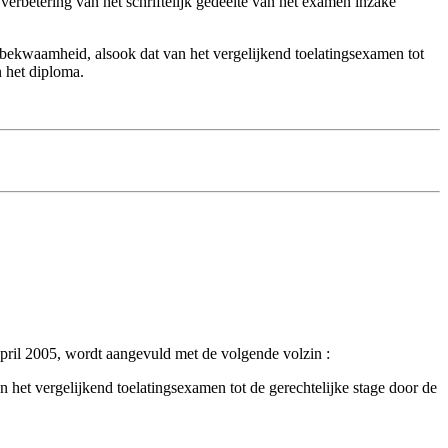
erbetering van het schriftelijk gedeelte van het examen inzake
psbekwaamheid, alsook dat van het vergelijkend toelatingsexamen tot
n het diploma.
april 2005, wordt aangevuld met de volgende volzin :
het vergelijkend toelatingsexamen tot de gerechtelijke stage door de