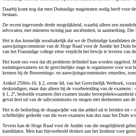
Daarbij komt nog dat men Duitstalige magistraten nodig heeft voor d
bestaan.
De recent ingevoerde derde mogelijkheid, waarbij alleen een mondelin
advocaten, met minstens twintig jaar anciënniteit, in aanmerking. Die 
Het is dus kennelijk noodzakelijk dat we de Duitstalige kandidaten d
aanwijzingscommissie van de Hoge Raad voor de Justitie het Duits beh
van het Franstalige college ertoe verplicht het bewijs te leveren van d
Het komt ons voor dat dit probleem definitief kan worden opgelost.
toelatingsexamens tot de gerechtelijke stage te organiseren voor wat 
kennen bij de Benoemings- en aanwijzingscommissies omzeilen, zonde
Artikel 259
bis
-10, § 2, eerste lid, van het Gerechtelijk Wetboek, vo
deskundigen, maar dan alleen bij de voorbereiding van de examens :
§ 1, 2º, bedoelde examens (het examen inzake beroepsbekwaamheid en 
geval deel uit van de subcommissies en mogen niet deelnemen aan de
Het is de bedoeling de draagwijdte van dat artikel uit te breiden tot
schriftelijke gedeelte van die twee examens kan dus naar het Duits wo
Tevens kan de Hoge Raad voor de Justitie van die mogelijkheid gebr
kandidaten. Men kan bijvoorbeeld denken aan het Instituut voor gerech