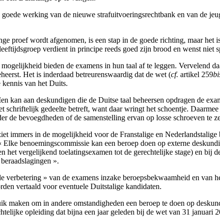
e goede werking van de nieuwe strafuitvoeringsrechtbank en van de jeug
ge proef wordt afgenomen, is een stap in de goede richting, maar het 
leeftijdsgroep verdient in principe reeds goed zijn brood en wenst niet
e mogelijkheid bieden de examens in hun taal af te leggen. Vervelend d
eerst. Het is inderdaad betreurenswaardig dat de wet (
cf.
artikel 259
bi
e kennis van het Duits.
 Men kan aan deskundigen die de Duitse taal beheersen opdragen de e
het schriftelijk gedeelte betreft, want daar wringt het schoentje. Daar
r de bevoegdheden of de samenstelling ervan op losse schroeven te ze
orziet immers in de mogelijkheid voor de Franstalige en Nederlandstal
 « Elke benoemingscommissie kan een beroep doen op externe deskundig
het vergelijkend toelatingsexamen tot de gerechtelijke stage) en bij
 beraadslagingen ».
 « de verbetering » van de examens inzake beroepsbekwaamheid en van het
rden vertaald voor eventuele Duitstalige kandidaten.
uik maken om in andere omstandigheden een beroep te doen op deskund
telijke opleiding dat bijna een jaar geleden bij de wet van 31 januari 