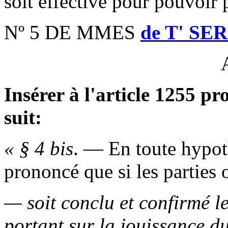
soit effective pour pouvoir 
Nº 5 DE MMES
de T' SE
Insérer à l'article 1255 pr
suit:
« § 4
bis
. — En toute hypoth
prononcé que si les parties 
— soit conclu et confirmé l
portant sur la jouissance du