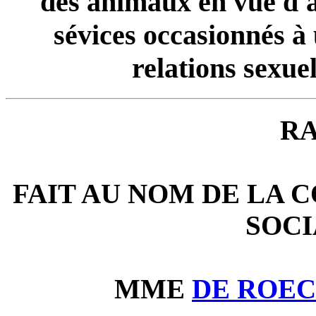
des animaux en vue d'a
sévices occasionnés à 
relations sexue
R
FAIT AU NOM DE LA 
SOCI
MME
DE ROE