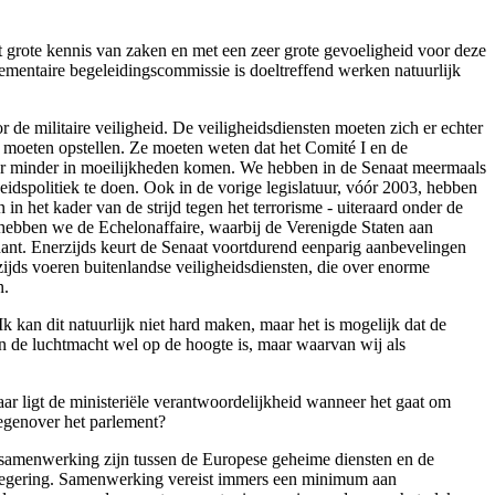
 met grote kennis van zaken en met een zeer grote gevoeligheid voor deze
mentaire begeleidingscommissie is doeltreffend werken natuurlijk
 de militaire veiligheid. De veiligheidsdiensten moeten zich er echter
ef moeten opstellen. Ze moeten weten dat het Comité I en de
ter minder in moeilijkheden komen. We hebben in de Senaat meermaals
idspolitiek te doen. Ook in de vorige legislatuur, vóór 2003, hebben
in het kader van de strijd tegen het terrorisme - uiteraard onder de
 hebben we de Echelonaffaire, waarbij de Verenigde Staten aan
nant. Enerzijds keurt de Senaat voortdurend eenparig aanbevelingen
zijds voeren buitenlandse veiligheidsdiensten, die over enorme
n.
kan dit natuurlijk niet hard maken, maar het is mogelijk dat de
de luchtmacht wel op de hoogte is, maar waarvan wij als
ar ligt de ministeriële verantwoordelijkheid wanneer het gaat om
tegenover het parlement?
een samenwerking zijn tussen de Europese geheime diensten en de
e regering. Samenwerking vereist immers een minimum aan