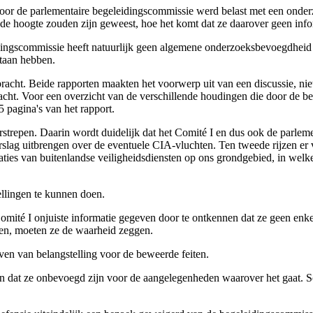
door de parlementaire begeleidingscommissie werd belast met een onder
de hoogte zouden zijn geweest, hoe het komt dat ze daarover geen info
eidingscommissie heeft natuurlijk geen algemene onderzoeksbevoegdheid
staan hebben.
racht. Beide rapporten maakten het voorwerp uit van een discussie, niet
ht. Voor een overzicht van de verschillende houdingen die door de be
 pagina's van het rapport.
rstrepen. Daarin wordt duidelijk dat het Comité I en dus ook de parl
rslag uitbrengen over de eventuele CIA-vluchten. Ten tweede rijzen er v
aties van buitenlandse veiligheidsdiensten op ons grondgebied, in wel
ellingen te kunnen doen.
t Comité I onjuiste informatie gegeven door te ontkennen dat ze geen en
pen, moeten ze de waarheid zeggen.
ven van belangstelling voor de beweerde feiten.
n dat ze onbevoegd zijn voor de aangelegenheden waarover het gaat. S