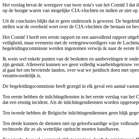
Het verslag bevat de weergave van twee nota's van het Comité I dat 
op de hoogte waren van mogelijke CIA-vluchten en indien ze niet op 
Uit de conclusies blijkt dat er geen onderzoek is geweest. De begel
stellen wat de overheid weet over de CIA-vluchten die bestaan en be
Het Comité I heeft een eerste rapport en een aanvullend rapport uitgeb
veiligheid, maar eveneens met de vertegenwoordigers van de Luchtmac
begeleidingscommissie werden ingenomen verwijs ik naar de eerste 65
Ik wens wel enkele punten van de besluiten en aanbevelingen te onde
zijn gestuit. Allereerst kunnen we geen volledig waarheidsgetrouw ve
al gaat het om bevriende landen, over wat we juridisch doen met oper
verantwoordelijk is.
De begeleidingscommissie heeft gezegd in elk geval een aantal vastst
Ten eerste hebben de inlichtingdiensten in het eerste verslag van he
dat een ernstig incident. Als de inlichtingendiensten worden opgeroe
Ten tweede hebben de Belgische inlichtingendiensten geen blijk gege
Ten derde kunnen de diensten niet op geloofwaardige wijze volhoude
rechtsorde die ze als wettelijke opdracht moeten handhaven.