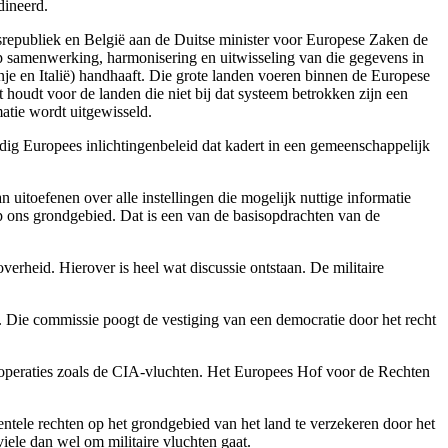
dineerd.
dsrepubliek en België aan de Duitse minister voor Europese Zaken de
p samenwerking, harmonisering en uitwisseling van die gegevens in
nje en Italië) handhaaft. Die grote landen voeren binnen de Europese
houdt voor de landen die niet bij dat systeem betrokken zijn een
matie wordt uitgewisseld.
rdig Europees inlichtingenbeleid dat kadert in een gemeenschappelijk
 uitoefenen over alle instellingen die mogelijk nuttige informatie
op ons grondgebied. Dat is een van de basisopdrachten van de
erheid. Hierover is heel wat discussie ontstaan. De militaire
 Die commissie poogt de vestiging van een democratie door het recht
 operaties zoals de CIA-vluchten. Het Europees Hof voor de Rechten
tele rechten op het grondgebied van het land te verzekeren door het
viele dan wel om militaire vluchten gaat.