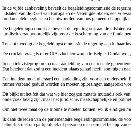
In de vijfde aanbeveling beveelt de begeleidingscommissie de regerin
lidstaten van de Raad van Europa en de Verenigde Staten, een volwaard
fundamentele beginselen beantwoorden van ons gemeenschappelijk erf
De begeleidingscommissie beveelt de regering ook aan de lidstaten v
juridisch verantwoordelijk zijn voor de bescherming van de fundamen
Tot slot moedigt de begeleidingscommissie de regering aan in haar in
De cruciale vraag is of er CIA-vluchten waren in België. Omdat we g
In een televisieprogramma naar aanleiding van een recente gebeurteni
Dat betekent dat zodra een incident plaats gehad heeft, sommigen naa
Een incident moet uiteraard een aanleiding zijn voor een onderzoek. 
ruimer verband geduid worden en moeten oplossingen aangereikt word
Dit blijkt uit het feit dat wat we hier zeggen mutatis mutandis ook v
onderzoek bezig zijn, maar het juridische, maatschappelijke en polit
Om niet twee maal op de tribune te moeten komen, wil ik eindigen m
Ik dank de leden van de parlementaire begeleidingscommissie, de voo
natuurlijk niet om partijpolitiek of personen maar om het belang van e