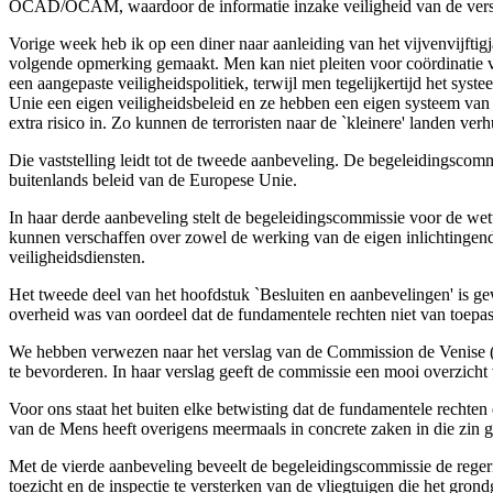
OCAD/OCAM, waardoor de informatie inzake veiligheid van de versch
Vorige week heb ik op een diner naar aanleiding van het vijvenvijfti
volgende opmerking gemaakt. Men kan niet pleiten voor coördinatie v
een aangepaste veiligheidspolitiek, terwijl men tegelijkertijd het sys
Unie een eigen veiligheidsbeleid en ze hebben een eigen systeem van 
extra risico in. Zo kunnen de terroristen naar de `kleinere' landen ve
Die vaststelling leidt tot de tweede aanbeveling. De begeleidingscomm
buitenlands beleid van de Europese Unie.
In haar derde aanbeveling stelt de begeleidingscommissie voor de wette
kunnen verschaffen over zowel de werking van de eigen inlichtingendi
veiligheidsdiensten.
Het tweede deel van het hoofdstuk `Besluiten en aanbevelingen' is ge
overheid was van oordeel dat de fundamentele rechten niet van toepa
We hebben verwezen naar het verslag van de Commission de Venise (Ve
te bevorderen. In haar verslag geeft de commissie een mooi overzicht 
Voor ons staat het buiten elke betwisting dat de fundamentele recht
van de Mens heeft overigens meermaals in concrete zaken in die zin 
Met de vierde aanbeveling beveelt de begeleidingscommissie de reger
toezicht en de inspectie te versterken van de vliegtuigen die het gron