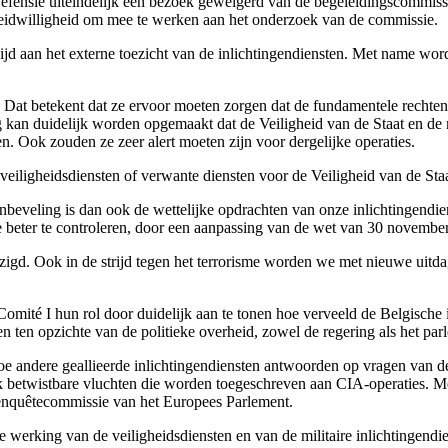
 Defensie uiteindelijk een bezoek geweigerd van de begeleidingscommiss
reidwilligheid om mee te werken aan het onderzoek van de commissie.
ijd aan het externe toezicht van de inlichtingendiensten. Met name wor
Dat betekent dat ze ervoor moeten zorgen dat de fundamentele rechten 
 kan duidelijk worden opgemaakt dat de Veiligheid van de Staat en de m
 Ook zouden ze zeer alert moeten zijn voor dergelijke operaties.
iligheidsdiensten of verwante diensten voor de Veiligheid van de Staat o
eveling is dan ook de wettelijke opdrachten van onze inlichtingendienste
e beter te controleren, door een aanpassing van de wet van 30 november
ijzigd. Ook in de strijd tegen het terrorisme worden we met nieuwe uit
omité I hun rol door duidelijk aan te tonen hoe verveeld de Belgische 
 ten opzichte van de politieke overheid, zowel de regering als het parl
oe andere geallieerde inlichtingendiensten antwoorden op vragen van de 
ijk betwistbare vluchten die worden toegeschreven aan CIA-operaties. 
 enquêtecommissie van het Europees Parlement.
 de werking van de veiligheidsdiensten en van de militaire inlichtingen