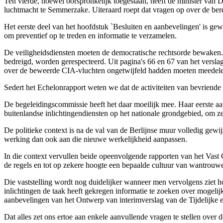
Ten vierde, hoewel oorspronkelijk toegestaan, heeft de minister van
luchtmacht te Semmerzake. Uiteraard roept dat vragen op over de be
Het eerste deel van het hoofdstuk `Besluiten en aanbevelingen' is gew
om preventief op te treden en informatie te verzamelen.
De veiligheidsdiensten moeten de democratische rechtsorde bewaken. 
bedreigd, worden gerespecteerd. Uit pagina's 66 en 67 van het verslag
over de beweerde CIA-vluchten ongetwijfeld hadden moeten meedelen.
Sedert het Echelonrapport weten we dat de activiteiten van bevriende ve
De begeleidingscommissie heeft het daar moeilijk mee. Haar eerste aanb
buitenlandse inlichtingendiensten op het nationale grondgebied, om z
De politieke context is na de val van de Berlijnse muur volledig gew
werking dan ook aan die nieuwe werkelijkheid aanpassen.
In die context vervullen beide opeenvolgende rapporten van het Vast C
de regels en tot op zekere hoogte een bepaalde cultuur van wantrouwen
Die vaststelling wordt nog duidelijker wanneer men vervolgens ziet h
inlichtingen de taak heeft gekregen informatie te zoeken over mogel
aanbevelingen van het Ontwerp van interimverslag van de Tijdelijke
Dat alles zet ons ertoe aan enkele aanvullende vragen te stellen over