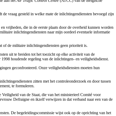
ie aan het
Air Traffic Control Centre
(ATCC) van de Belgische
dt de vraag gesteld in welke mate de inlichtingendiensten bevoegd zijn
en vrijheden, die in de eerste plaats door de overheid kunnen worden
ilitaire inlichtingendiensten naar mijn oordeel eventuele informatie
f de militaire inlichtingendiensten geen prioriteit is.
n uit te breiden tot het toezicht op elke activiteit van de
 1998 houdende regeling van de inlichtingen- en veiligheidsdienst.
dagingen geconfronteerd. Onze veiligheidsdiensten moeten hun
inlichtingendiensten zitten met het controleonderzoek en door tussen
ement, te formuleren.
Veiligheid van de Staat, die van het ministerieel Comité voor
Mevrouw Defraigne en ikzelf verwijzen in dat verband naar een van de
diensten. De begeleidingscommissie wijst ook op de oprichting van het