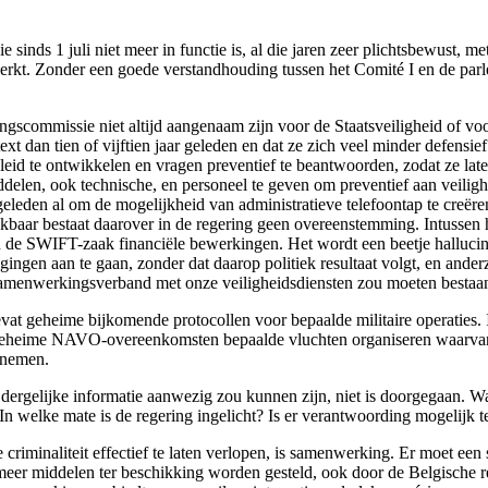
ie sinds 1 juli niet meer in functie is, al die jaren zeer plichtsbewust,
rkt. Zonder een goede verstandhouding tussen het Comité I en de parle
gscommissie niet altijd aangenaam zijn voor de Staatsveiligheid of voor
xt dan tien of vijftien jaar geleden en dat ze zich veel minder defensi
eid te ontwikkelen en vragen preventief te beantwoorden, zodat ze la
len, ook technische, en personeel te geven om preventief aan veilighe
leden al om de mogelijkheid van administratieve telefoontap te creëren 
ijkbaar bestaat daarover in de regering geen overeenstemming. Intussen
in de SWIFT-zaak financiële bewerkingen. Het wordt een beetje halluci
ngen aan te gaan, zonder dat daarop politiek resultaat volgt, en ander
r samenwerkingsverband met onze veiligheidsdiensten zou moeten bestaa
 geheime bijkomende protocollen voor bepaalde militaire operaties. Ik 
e geheime NAVO-overeenkomsten bepaalde vluchten organiseren waarvan 
 nemen.
ergelijke informatie aanwezig zou kunnen zijn, niet is doorgegaan. Wa
n welke mate is de regering ingelicht? Is er verantwoording mogelijk 
de criminaliteit effectief te laten verlopen, is samenwerking. Er moet 
en meer middelen ter beschikking worden gesteld, ook door de Belgisch