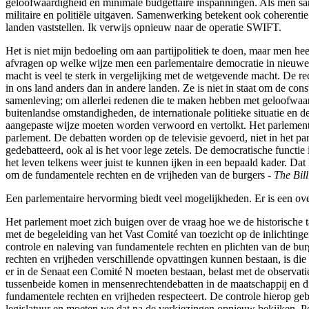
geloofwaardigheid en minimale budgettaire inspanningen. Als men sa
militaire en politiële uitgaven. Samenwerking betekent ook coherenti
landen vaststellen. Ik verwijs opnieuw naar de operatie SWIFT.
Het is niet mijn bedoeling om aan partijpolitiek te doen, maar men hee
afvragen op welke wijze men een parlementaire democratie in nieuw
macht is veel te sterk in vergelijking met de wetgevende macht. De re
in ons land anders dan in andere landen. Ze is niet in staat om de co
samenleving; om allerlei redenen die te maken hebben met geloofwaar
buitenlandse omstandigheden, de internationale politieke situatie en 
aangepaste wijze moeten worden verwoord en vertolkt. Het parlementaire
parlement. De debatten worden op de televisie gevoerd, niet in het pa
gedebatteerd, ook al is het voor lege zetels. De democratische functie
het leven telkens weer juist te kunnen ijken in een bepaald kader. Da
om de fundamentele rechten en de vrijheden van de burgers -
The
Bil
Een parlementaire hervorming biedt veel mogelijkheden. Er is een ov
Het parlement moet zich buigen over de vraag hoe we de historische 
met de begeleiding van het Vast Comité van toezicht op de inlichtinge
controle en naleving van fundamentele rechten en plichten van de burg
rechten en vrijheden verschillende opvattingen kunnen bestaan, is die
er in de Senaat een Comité N moeten bestaan, belast met de observatie
tussenbeide komen in mensenrechtendebatten in de maatschappij en die
fundamentele rechten en vrijheden respecteert. De controle hierop gebe
legislatuur en moeten we dat na de verkiezingen opnieuw bekijken. P