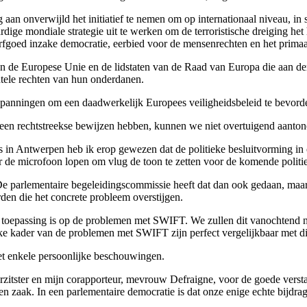
g aan onverwijld het initiatief te nemen om op internationaal niveau,
ige mondiale strategie uit te werken om de terroristische dreiging het
goed inzake democratie, eerbied voor de mensenrechten en het primaat
an de Europese Unie en de lidstaten van de Raad van Europa die aan de
tele rechten van hun onderdanen.
spanningen om een daadwerkelijk Europees veiligheidsbeleid te bevorder
een rechtstreekse bewijzen hebben, kunnen we niet overtuigend aantonen
s in Antwerpen heb ik erop gewezen dat de politieke besluitvorming in 
r de microfoon lopen om vlug de toon te zetten voor de komende politie
De parlementaire begeleidingscommissie heeft dat dan ook gedaan, maar
en die het concrete probleem overstijgen.
an toepassing is op de problemen met SWIFT. We zullen dit vanochtend ni
ieke kader van de problemen met SWIFT zijn perfect vergelijkbaar met 
et enkele persoonlijke beschouwingen.
rzitster en mijn corapporteur, mevrouw Defraigne, voor de goede verst
en zaak. In een parlementaire democratie is dat onze enige echte bijdrag