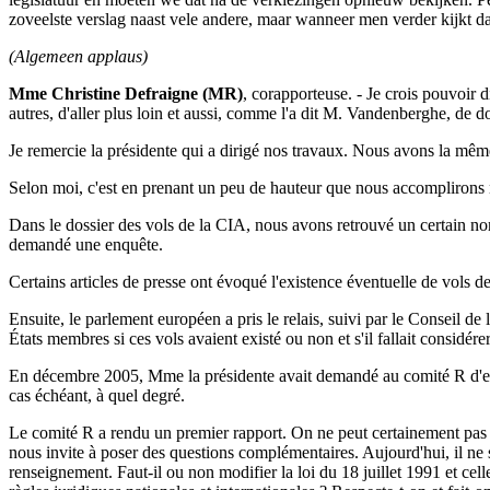
zoveelste verslag naast vele andere, maar wanneer men verder kijkt d
(Algemeen applaus)
Mme Christine Defraigne (MR)
, corapporteuse. - Je crois pouvoir 
autres, d'aller plus loin et aussi, comme l'a dit M. Vandenberghe, de d
Je remercie la présidente qui a dirigé nos travaux. Nous avons la mêm
Selon moi, c'est en prenant un peu de hauteur que nous accomplirons 
Dans le dossier des vols de la CIA, nous avons retrouvé un certain no
demandé une enquête.
Certains articles de presse ont évoqué l'existence éventuelle de vols de
Ensuite, le parlement européen a pris le relais, suivi par le Conseil 
États membres si ces vols avaient existé ou non et s'il fallait considér
En décembre 2005, Mme la présidente avait demandé au comité R d'enquête
cas échéant, à quel degré.
Le comité R a rendu un premier rapport. On ne peut certainement pas lu
nous invite à poser des questions complémentaires. Aujourd'hui, il ne s
renseignement. Faut-il ou non modifier la loi du 18 juillet 1991 et c