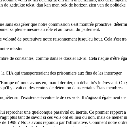
an de gedrukte tekst, dan kan men ook de horizon zien van de politieke 
dire sans exagérer que notre commission s'est montrée proactive, détermi
onner sa pleine mesure au rôle et au travail du parlement.
e volonté de poursuivre notre raisonnement jusqu'au bout. Cela s'est tra
notre mission.
mbre de constantes, comme dans le dossier EPSI. Cela risque d'être éga
 la CIA qui transporteraient des prisonniers aux fins de les interroger.
de l'Europe où nous avons eu, mardi dernier, un débat très intéressant. O
er qu'il y avait eu des centres de détention dans certains États membres.
r sur l'existence éventuelle de ces vols. Il s'agissait également de savo
i reprocher une quelconque passivité ou inertie. Ce premier rapport a d
'agit plus tant de savoir si ces vols ont eu lieu ou non, mais de mener u
elle de 1998 ? Nous avons répondu par l'affirmative. Comment notre ordr