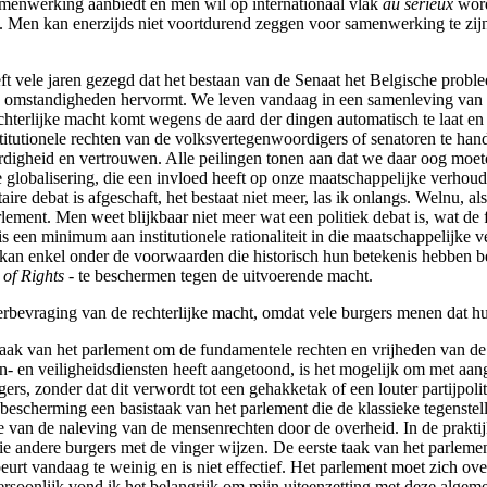
menwerking aanbiedt en men wil op internationaal vlak
au sérieux
word
e. Men kan enerzijds niet voortdurend zeggen voor samenwerking te zijn
ft vele jaren gezegd dat het bestaan van de Senaat het Belgische proble
e omstandigheden hervormt. We leven vandaag in een samenleving van o
chterlijke macht komt wegens de aard der dingen automatisch te laat en 
nstitutionele rechten van de volksvertegenwoordigers of senatoren te ha
digheid en vertrouwen. Alle peilingen tonen aan dat we daar oog moet
de globalisering, die een invloed heeft op onze maatschappelijke verhou
 debat is afgeschaft, het bestaat niet meer, las ik onlangs. Welnu, als
rlement. Men weet blijkbaar niet meer wat een politiek debat is, wat d
 is een minimum aan institutionele rationaliteit in die maatschappelijk
t kan enkel onder de voorwaarden die historisch hun betekenis hebben be
l of Rights
- te beschermen tegen de uitvoerende macht.
erbevraging van de rechterlijke macht, omdat vele burgers menen dat h
taak van het parlement om de fundamentele rechten en vrijheden van de
n- en veiligheidsdiensten heeft aangetoond, is het mogelijk om met aan
ers, zonder dat dit verwordt tot een gehakketak of een louter partijpol
 bescherming een basistaak van het parlement die de klassieke tegenstell
 van de naleving van de mensenrechten door de overheid. In de praktijk
 andere burgers met de vinger wijzen. De eerste taak van het parlemen
urt vandaag te weinig en is niet effectief. Het parlement moet zich ove
ersoonlijk vond ik het belangrijk om mijn uiteenzetting met deze algem