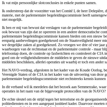
Ik vat mijn persoonlijke slotconclusies in enkele punten samen.
Ik onderstreep dat de voorzitter van het Comité I, de heer Delepière, d
materie, met de parlementaire begeleidingscommissie heeft samengewe
niet mogelijk.
Ik ben er mij van bewust dat verslagen van de parlementaire begeleidin
ook bewust van zijn dat ze opereren in een andere democratische conte
parlementaire begeleidingscommissie kansen bieden om een nieuw bel
eenparig aanbevelingen goedgekeurd om de Staatsveiligheid meer midde
we dergelijke zaken al goedgekeurd. Zo vroegen we drie of vier jaar ge
waarborgen van de rechtsstaat en de parlementaire controle - maar bl
telefoontap doen, de controle op faxberichten en controleert de CIA 
goed om de veiligheidsdiensten de middelen te geven de nieuwe uitdagi
middelen beschikken, allerlei operaties uit waarbij er toch een ande
Het NAVO-verdrag, afgesloten in het kader van de Koude Oorlog, bevat
Verenigde Staten of de CIA in het kader van de uitvoering van dez
parlementaire begeleidingscommissie niet rechtstreeks kennis kunnen
In dit verband wil ik meedelen dat het bezoek aan Semmerzake, waar d
operaties in het raam van de bijgevoegde protocollen van de NAVO? I
De echte sleutel om de strijd tegen het terrorisme en de georganiseer
politiediensten en in een aangepast justitieel kader. Daarvoor moet