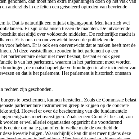
en genomen, dan moet men extra inspanningen doen op het vlak van
 en anderzijds in de feiten een geïsoleerd optreden van bevriende
em is. Dat is natuurlijk een onjuist uitgangspunt. Men kan zich wel
nbalansen. Er zijn onbalansen tussen de machten. De uitvoerende
beschikt niet altijd over voldoende middelen. De rechterlijke macht is
ndhaven. Er is ook een onevenwicht tussen de politiek en de
en voor hebben. Er is ook een onevenwicht dat te maken heeft met de
dingen. Al deze vaststellingen zouden in het parlement op een
 het parlementaire debat niet meer bestaat, bestaat er ook geen
e functie is van het parlement, waarom in het parlement moet worden
e verhoudingen; de maatschappelijke verhoudingen in alle incidenten van
wezen en dat is het parlement. Het parlement is historisch ontstaan
un rechten zijn geschonden.
 burgers te beschermen, kunnen herstellen. Zoals de Commissie belast
gepaste parlementaire instrumenten greep te krijgen op de concrete
itieke strijd. Hoewel er over de bescherming van die fundamentele
ingen enigszins moet overstijgen. Zoals er een Comité I bestaat, zou
 worden er wel allerlei organisaties opgericht die voortdurend
t is echter om na te gaan of en in welke mate de overheid de
r deze kwestie buigen. Waarschijnlijk kan dit niet meer tijdens deze
ene beschouwing te beëindigen. Men kan dit verslag afdoen als een