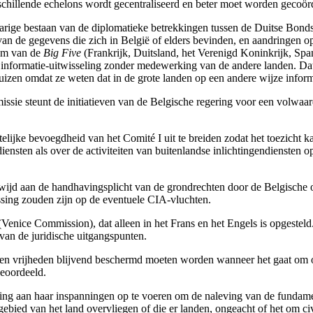
illende echelons wordt gecentraliseerd en beter moet worden gecoör
gjarige bestaan van de diplomatieke betrekkingen tussen de Duitse Bon
an de gegevens die zich in België of elders bevinden, en aandringen o
teem van de
Big Five
(Frankrijk, Duitsland, het Verenigd Koninkrijk, Spa
informatie-uitwisseling zonder medewerking van de andere landen. Dat 
rhuizen omdat ze weten dat in de grote landen op een andere wijze infor
issie steunt de initiatieven van de Belgische regering voor een volwaa
lijke bevoegdheid van het Comité I uit te breiden zodat het toezicht kan
ensten als over de activiteiten van buitenlandse inlichtingendiensten 
wijd aan de handhavingsplicht van de grondrechten door de Belgische ov
ssing zouden zijn op de eventuele CIA-vluchten.
nice Commission), dat alleen in het Frans en het Engels is opgesteld.
van de juridische uitgangspunten.
en en vrijheden blijvend beschermd moeten worden wanneer het gaat om
geoordeeld.
ing aan haar inspanningen op te voeren om de naleving van de fundamen
dgebied van het land overvliegen of die er landen, ongeacht of het om ci