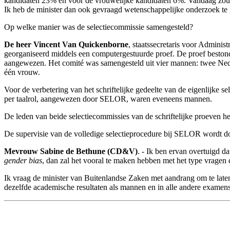
kandidaten 23% en voor de vrouwelijke kandidaten 6%. Vandaag zou
Ik heb de minister dan ook gevraagd wetenschappelijke onderzoek te 
Op welke manier was de selectiecommissie samengesteld?
De heer Vincent Van Quickenborne
, staatssecretaris voor Adminis
georganiseerd middels een computergestuurde proef. De proef besto
aangewezen. Het comité was samengesteld uit vier mannen: twee Nede
één vrouw.
Voor de verbetering van het schriftelijke gedeelte van de eigenlijke
per taalrol, aangewezen door SELOR, waren eveneens mannen.
De leden van beide selectiecommissies van de schriftelijke proeven h
De supervisie van de volledige selectieprocedure bij SELOR wordt d
Mevrouw Sabine de Bethune (CD&V)
. - Ik ben ervan overtuigd da
gender bias
, dan zal het vooral te maken hebben met het type vragen d
Ik vraag de minister van Buitenlandse Zaken met aandrang om te laten
dezelfde academische resultaten als mannen en in alle andere exame