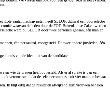
rking komen. We vrezen dan ook voor een
gender bias
in het examen.
xamen.
het grote aantal inschrijvingen heeft SELOR ditmaal een voorselectie
ctiecomité waarvan de leden door de FOD Buitenlandse Zaken werden
oorselectie werd bij SELOR door twee personen gedaan, één man en
mannen, één per taalrol, voorgesteld. De twee andere juryleden, één
e kennis van de identiteit van de kandidaten.
 weten wie de vragen heeft opgesteld. Als er al sprake is van een
dan ook verontrustend dat de selectiecommissie uit vier mannen bestaat.
. Ik blijf erbij dat de resultaten afwijkend zijn: vrouwen behalen