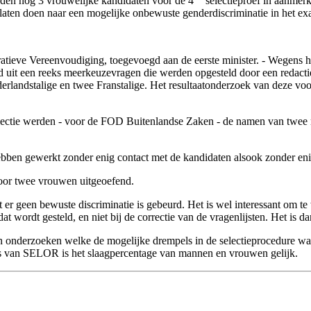
den nog 3 vrouwelijke kandidaten voor de 4
selectieproef in aanme
laten doen naar een mogelijke onbewuste genderdiscriminatie in het e
tratieve Vereenvoudiging, toegevoegd aan de eerste minister. - Wegens 
nd uit een reeks meerkeuzevragen die werden opgesteld door een reda
rlandstalige en twee Franstalige. Het resultaatonderzoek van deze v
 selectie werden - voor de FOD Buitenlandse Zaken - de namen van twee 
ebben gewerkt zonder enig contact met de kandidaten alsook zonder enig
oor twee vrouwen uitgeoefend.
t er geen bewuste discriminatie is gebeurd. Het is wel interessant om te
at wordt gesteld, en niet bij de correctie van de vragenlijsten. Het is 
 onderzoeken welke de mogelijke drempels in de selectieprocedure waren
ns van SELOR is het slaagpercentage van mannen en vrouwen gelijk.