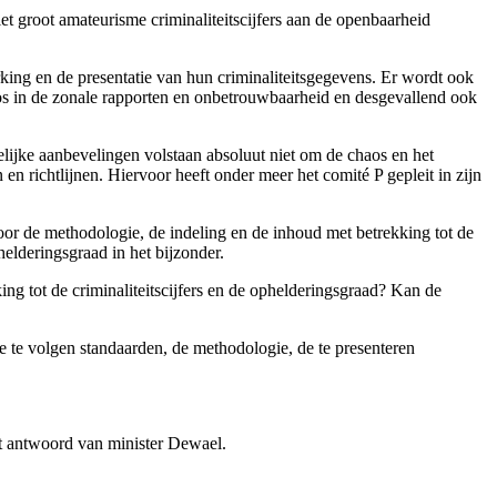
iet groot amateurisme criminaliteitscijfers aan de openbaarheid
ng en de presentatie van hun criminaliteitsgegevens. Er wordt ook
aos in de zonale rapporten en onbetrouwbaarheid en desgevallend ook
lijke aanbevelingen volstaan absoluut niet om de chaos en het
en richtlijnen. Hiervoor heeft onder meer het comité P gepleit in zijn
oor de methodologie, de indeling en de inhoud met betrekking tot de
helderingsgraad in het bijzonder.
ng tot de criminaliteitscijfers en de ophelderingsgraad? Kan de
e te volgen standaarden, de methodologie, de te presenteren
het antwoord van minister Dewael.