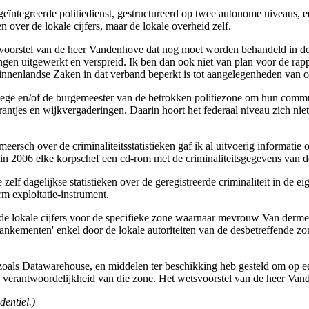
eïntegreerde politiedienst, gestructureerd op twee autonome niveaus, ee
n over de lokale cijfers, maar de lokale overheid zelf.
etsvoorstel van de heer Vandenhove dat nog moet worden behandeld in d
ingen uitgewerkt en verspreid. Ik ben dan ook niet van plan voor de rapp
innenlandse Zaken in dat verband beperkt is tot aangelegenheden van o
lege en/of de burgemeester van de betrokken politiezone om hun communic
rantjes en wijkvergaderingen. Daarin hoort het federaal niveau zich niet
sch over de criminaliteitsstatistieken gaf ik al uitvoerig informatie ov
n 2006 elke korpschef een cd-rom met de criminaliteitsgegevens van de
lf dagelijkse statistieken over de geregistreerde criminaliteit in de e
rm exploitatie-instrument.
n de lokale cijfers voor de specifieke zone waarnaar mevrouw Van dermeer
 `mankementen' enkel door de lokale autoriteiten van de desbetreffende
, zoals Datawarehouse, en middelen ter beschikking heb gesteld om op ee
tieke verantwoordelijkheid van die zone. Het wetsvoorstel van de heer V
entiel.)