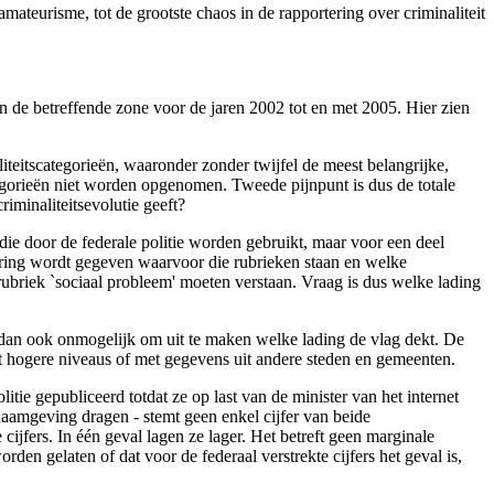
mateurisme, tot de grootste chaos in de rapportering over criminaliteit
 in de betreffende zone voor de jaren 2002 tot en met 2005. Hier zien
iteitscategorieën, waaronder zonder twijfel de meest belangrijke,
ategorieën niet worden opgenomen. Tweede pijnpunt is dus de totale
riminaliteitsevolutie geeft?
ie door de federale politie worden gebruikt, maar voor een deel
aring wordt gegeven waarvoor die rubrieken staan en welke
 rubriek `sociaal probleem' moeten verstaan. Vraag is dus welke lading
 dan ook onmogelijk om uit te maken welke lading de vlag dekt. De
met hogere niveaus of met gegevens uit andere steden en gemeenten.
tie gepubliceerd totdat ze op last van de minister van het internet
naamgeving dragen - stemt geen enkel cijfer van beide
cijfers. In één geval lagen ze lager. Het betreft geen marginale
en gelaten of dat voor de federaal verstrekte cijfers het geval is,