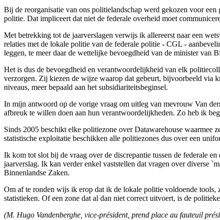
Bij de reorganisatie van ons politielandschap werd gekozen voor een g
politie. Dat impliceert dat niet de federale overheid moet communicere
Met betrekking tot de jaarverslagen verwijs ik allereerst naar een w
relaties met de lokale politie van de federale politie - CGL - aanbevel
leggen, te meer daar de wettelijke bevoegdheid van de minister van B
Het is dus de bevoegdheid en verantwoordelijkheid van elk politiecol
verzorgen. Zij kiezen de wijze waarop dat gebeurt, bijvoorbeeld via k
niveaus, meer bepaald aan het subsidiariteitsbeginsel.
In mijn antwoord op de vorige vraag om uitleg van mevrouw Van dermeer
afbreuk te willen doen aan hun verantwoordelijkheden. Zo heb ik begi
Sinds 2005 beschikt elke politiezone over Datawarehouse waarmee ze ze
statistische exploitatie beschikken alle politiezones dus over een unifo
Ik kom tot slot bij de vraag over de discrepantie tussen de federale e
jaarverslag. Ik kan verder enkel vaststellen dat vragen over diverse
Binnenlandse Zaken.
Om af te ronden wijs ik erop dat ik de lokale politie voldoende tools
statistieken. Of een zone dat al dan niet correct uitvoert, is de poli
(M. Hugo Vandenberghe, vice-président, prend place au fauteuil présid