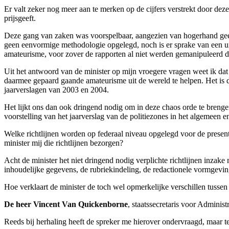
Er valt zeker nog meer aan te merken op de cijfers verstrekt door deze 
prijsgeeft.
Deze gang van zaken was voorspelbaar, aangezien van hogerhand geen
geen eenvormige methodologie opgelegd, noch is er sprake van een un
amateurisme, voor zover de rapporten al niet werden gemanipuleerd do
Uit het antwoord van de minister op mijn vroegere vragen weet ik dat
daarmee gepaard gaande amateurisme uit de wereld te helpen. Het is dui
jaarverslagen van 2003 en 2004.
Het lijkt ons dan ook dringend nodig om in deze chaos orde te brenge
voorstelling van het jaarverslag van de politiezones in het algemeen en
Welke richtlijnen worden op federaal niveau opgelegd voor de presenta
minister mij die richtlijnen bezorgen?
Acht de minister het niet dringend nodig verplichte richtlijnen inzak
inhoudelijke gegevens, de rubriekindeling, de redactionele vormgevi
Hoe verklaart de minister de toch wel opmerkelijke verschillen tussen 
De heer Vincent Van Quickenborne
, staatssecretaris voor Adminis
Reeds bij herhaling heeft de spreker me hierover ondervraagd, maar t