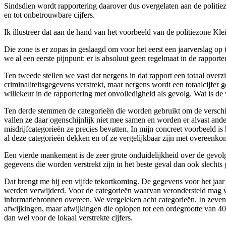
Sindsdien wordt rapportering daarover dus overgelaten aan de politiezo
en tot onbetrouwbare cijfers.
Ik illustreer dat aan de hand van het voorbeeld van de politiezone Kle
Die zone is er zopas in geslaagd om voor het eerst een jaarverslag op 
we al een eerste pijnpunt: er is absoluut geen regelmaat in de rapporte
Ten tweede stellen we vast dat nergens in dat rapport een totaal over
criminaliteitsgegevens verstrekt, maar nergens wordt een totaalcijfer
willekeur in de rapportering met onvolledigheid als gevolg. Wat is de 
Ten derde stemmen de categorieën die worden gebruikt om de verschill
vallen ze daar ogenschijnlijk niet mee samen en worden er alvast an
misdrijfcategorieën ze precies bevatten. In mijn concreet voorbeeld i
al deze categorieën dekken en of ze vergelijkbaar zijn met overeenkom
Een vierde mankement is de zeer grote onduidelijkheid over de gevol
gegevens die worden verstrekt zijn in het beste geval dan ook slechts
Dat brengt me bij een vijfde tekortkoming. De gegevens voor het jaar 2
werden verwijderd. Voor de categorieën waarvan verondersteld mag wor
informatiebronnen overeen. We vergeleken acht categorieën. In zeven er
afwijkingen, maar afwijkingen die oplopen tot een ordegrootte van 40%
dan wel voor de lokaal verstrekte cijfers.