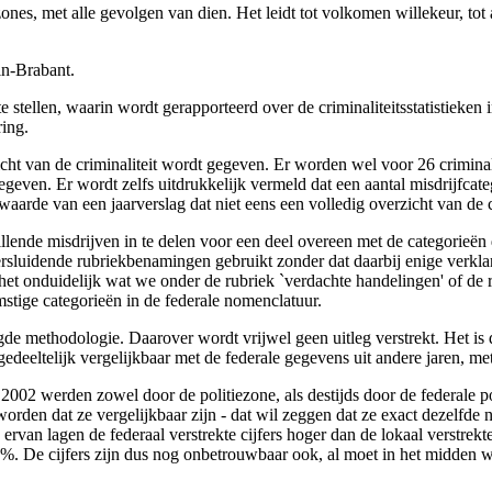
nes, met alle gevolgen van dien. Het leidt tot volkomen willekeur, tot a
in-Brabant.
te stellen, waarin wordt gerapporteerd over de criminaliteitsstatistieken
ring.
zicht van de criminaliteit wordt gegeven. Er worden wel voor 26 criminal
 gegeven. Er wordt zelfs uitdrukkelijk vermeld dat een aantal misdrijfc
waarde van een jaarverslag dat niet eens een volledig overzicht van de c
ende misdrijven in te delen voor een deel overeen met de categorieën d
dersluidende rubriekbenamingen gebruikt zonder dat daarbij enige verkl
s het onduidelijk wat we onder de rubriek `verdachte handelingen' of de
stige categorieën in de federale nomenclatuur.
gde methodologie. Daarover wordt vrijwel geen uitleg verstrekt. Het is
 gedeeltelijk vergelijkbaar met de federale gegevens uit andere jaren, 
002 werden zowel door de politiezone, als destijds door de federale poli
den dat ze vergelijkbaar zijn - dat wil zeggen dat ze exact dezelfde 
van lagen de federaal verstrekte cijfers hoger dan de lokaal verstrekte 
. De cijfers zijn dus nog onbetrouwbaar ook, al moet in het midden word