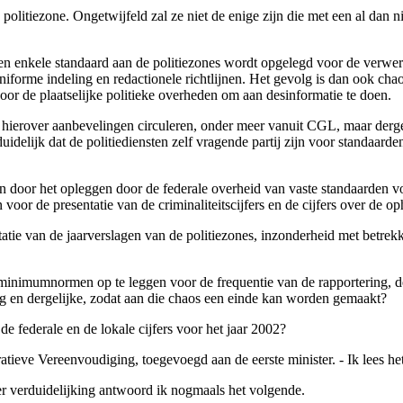
politiezone. Ongetwijfeld zal ze niet de enige zijn die met een al dan n
 enkele standaard aan de politiezones wordt opgelegd voor de verwerki
iforme indeling en redactionele richtlijnen. Het gevolg is dan ook ch
or de plaatselijke politieke overheden om aan desinformatie te doen.
 hierover aanbevelingen circuleren, onder meer vanuit CGL, maar derge
delijk dat de politiediensten zelf vragende partij zijn voor standaarden 
n door het opleggen door de federale overheid van vaste standaarden v
 voor de presentatie van de criminaliteitscijfers en de cijfers over de op
tie van de jaarverslagen van de politiezones, inzonderheid met betrekki
e minimumnormen op te leggen voor de frequentie van de rapportering, d
ng en dergelijke, zodat aan die chaos een einde kan worden gemaakt?
de federale en de lokale cijfers voor het jaar 2002?
tratieve Vereenvoudiging, toegevoegd aan de eerste minister. - Ik lees 
er verduidelijking antwoord ik nogmaals het volgende.