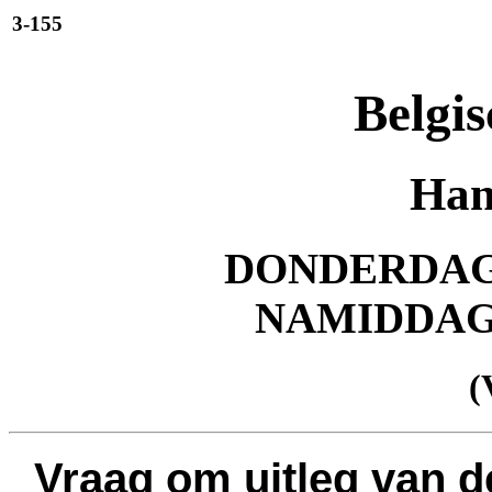
3-155
Belgis
Han
DONDERDAG 
NAMIDDA
(
Vraag om uitleg van d