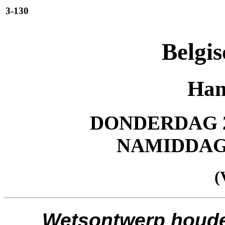
3-130
Belgis
Han
DONDERDAG 2
NAMIDDA
(
Wetsontwerp houde