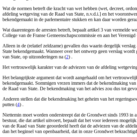
Wat de normen betreft die kracht van wet hebben (wet, decreet, ordonn
afdeling wetgeving van de Raad van State, n.v.d.i.] en het voorontw
bekendgemaakt in de parlementaire stukken en kan daar worden gera
Wat daarentegen de arresten betreft, bepaalt artikel 3 van vermelde 
College van de Franse Gemeenschapscommissie en aan het Verenigd 
Alleen in de (relatief zeldzame) gevallen dus waarin dergelijk versl
State bekendgemaakt. Wanneer over het ontwerp geen verslag wordt g
van State, op uitzonderingen na (
2
) .
Het vertrouwelijk karakter van de adviezen van de afdeling wetgeving
Het belangrijkste argument dat wordt aangehaald om het vertrouwelijk 
bekendgemaakt. Sommigen vrezen immers dat de bekendmaking van het 
de Raad van State. De bekendmaking van het advies zou dus tot gevolg
Anderen stellen dat die bekendmaking het geheim van het regeringso
putten (
4
) .
Niettemin moet worden onderstreept dat de Grondwet sinds 1993 in ar
bestuur, die dat artikel uitvoert, bepaalt dat het voor iedereen mogelij
van de Raad van State geoordeeld heeft dat de adviezen van de afdeli
dan het beginsel van openbaarheid, dat in onze Grondwet bekrachtigd