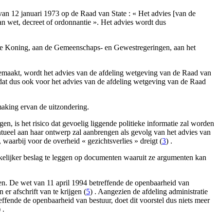
 van 12 januari 1973 op de Raad van State : « Het advies [van de
n wet, decreet of ordonnantie ». Het advies wordt dus
an de Koning, aan de Gemeenschaps- en Gewestregeringen, aan het
dgemaakt, wordt het advies van de afdeling wetgeving van de Raad van
at dus ook voor het advies van de afdeling wetgeving van de Raad
making ervan de uitzondering.
n, is het risico dat gevoelig liggende politieke informatie zal worden
ueel aan haar ontwerp zal aanbrengen als gevolg van het advies van
waarbij voor de overheid « gezichtsverlies » dreigt (
3
) .
kelijker beslag te leggen op documenten waaruit ze argumenten kan
en. De wet van 11 april 1994 betreffende de openbaarheid van
 er afschrift van te krijgen (
5
) . Aangezien de afdeling administratie
fende de openbaarheid van bestuur, doet dit voorstel dus niets meer
) .