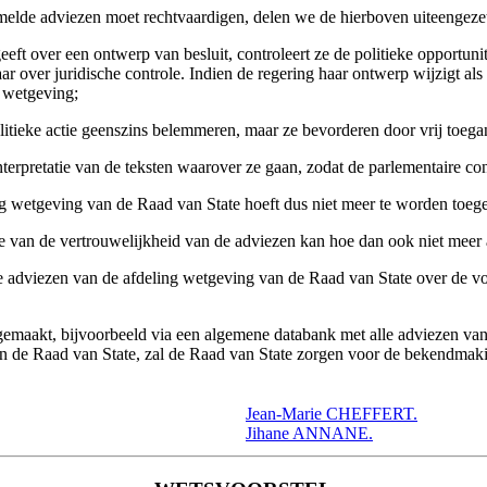
melde adviezen moet rechtvaardigen, delen we de hierboven uiteengezet
t over een ontwerp van besluit, controleert ze de politieke opportunitei
aar over juridische controle. Indien de regering haar ontwerp wijzigt al
g wetgeving;
tieke actie geenszins belemmeren, maar ze bevorderen door vrij toegang
nterpretatie van de teksten waarover ze gaan, zodat de parlementaire cont
ng wetgeving van de Raad van State hoeft dus niet meer te worden toege
 van de vertrouwelijkheid van de adviezen kan hoe dan ook niet meer
de adviezen van de afdeling wetgeving van de Raad van State over de vo
aakt, bijvoorbeeld via een algemene databank met alle adviezen van de
an de Raad van State, zal de Raad van State zorgen voor de bekendmaki
Jean-Marie CHEFFERT.
Jihane ANNANE.