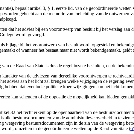
antie), bepaalt artikel 3, § 1, eerste lid, van de gecoördineerde wetten
erp worden gehecht aan de memorie van toelichting van de ontwerpen va
adpleegd.
wetten dat het advies bij een voorontwerp van besluit bij het verslag a
College wordt gevoegd.
ag als bijlage bij het voorontwerp van besluit wordt opgesteld en beken
emaakt of wanneer het bestaat maar niet wordt bekendgemaakt, geldt d
 van de Raad van State is dus de regel inzake besluiten, en de bekend
karakter van de adviezen van dergelijke voorontwerpen te rechtvaardige
advies aan het licht zal brengen welke wijzigingen de regering event
 hebben dat eventuele politieke koerswijzigingen aan het licht komen, 
verleg kan schenden of de oppositie de mogelijkheid kan bieden gemak
tikel 32 het recht erkent op de openbaarheid van de bestuursdocument
k is alle bestuursdocumenten van de administratieve overheid in te zien en
ng wetgeving bestuursdocumenten zijn in de zin van de wetgeving betref
 wordt, omzetten in de gecoördineerde wetten op de Raad van State (
6