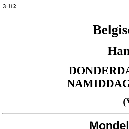
3-112
Belgis
Han
DONDERDAG
NAMIDDA
(
Mondel