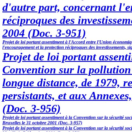
d'autre part, concernant l'
réciproques des investisseme
2004 (Doc. 3-951)
Projet de loi portant assentiment à l'Accord entre l'Union économi
l'encouragement et la protection réciproques des investissements, s
Projet de loi portant assent
Convention sur la pollution
longue distance, de 1979, r
persistants, et aux Annexes,
(Doc. 3-956)
Projet de loi portant assentiment à la Convention sur la sécurité so
Bruxelles le 31 octobre 2001 (Doc. 3-957)
Projet de loi portant assentiment à la Convention sur la sécurité so