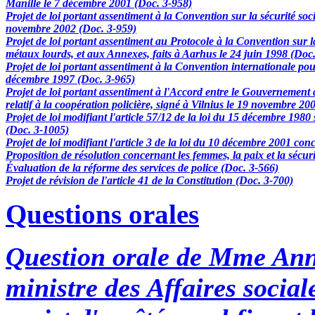
Manille le 7 décembre 2001 (Doc. 3-958)
Projet de loi portant assentiment à la Convention sur la sécurité so
novembre 2002 (Doc. 3-959)
Projet de loi portant assentiment au Protocole à la Convention sur l
métaux lourds, et aux Annexes, faits à Aarhus le 24 juin 1998 (Doc
Projet de loi portant assentiment à la Convention internationale pour 
décembre 1997 (Doc. 3-965)
Projet de loi portant assentiment à l'Accord entre le Gouvernemen
relatif à la coopération policière, signé à Vilnius le 19 novembre 20
Projet de loi modifiant l'article 57/12 de la loi du 15 décembre 1980 s
(Doc. 3-1005)
Projet de loi modifiant l'article 3 de la loi du 10 décembre 2001 co
Proposition de résolution concernant les femmes, la paix et la sécu
Évaluation de la réforme des services de police (Doc. 3-566)
Projet de révision de l'article 41 de la Constitution (Doc. 3-700)
Questions orales
Question orale de Mme Ann
ministre des Affaires social