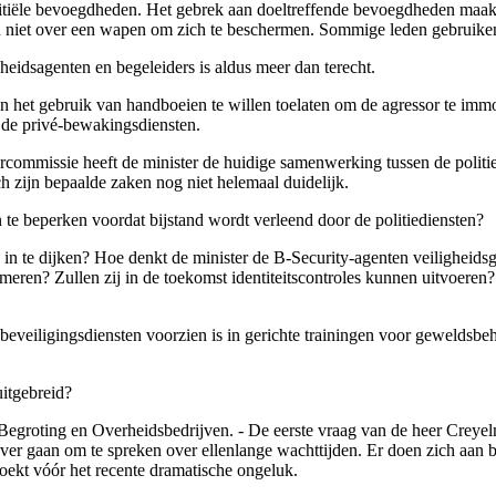
itiële bevoegdheden. Het gebrek aan doeltreffende bevoegdheden maakt 
en niet over een wapen om zich te beschermen. Sommige leden gebruiken 
idsagenten en begeleiders is aldus meer dan terecht.
het gebruik van handboeien te willen toelaten om de agressor te immo
n de privé-bewakingsdiensten.
commissie heeft de minister de huidige samenwerking tussen de politie
 zijn bepaalde zaken nog niet helemaal duidelijk.
 te beperken voordat bijstand wordt verleend door de politiediensten?
 in te dijken? Hoe denkt de minister de B-Security-agenten veiligheids
imeren? Zullen zij in de toekomst identiteitscontroles kunnen uitvoer
veiligingsdiensten voorzien is in gerichte trainingen voor geweldsbeh
uitgebreid?
an Begroting en Overheidsbedrijven. - De eerste vraag van de heer Crey
over gaan om te spreken over ellenlange wachttijden. Er doen zich aan
oekt vóór het recente dramatische ongeluk.