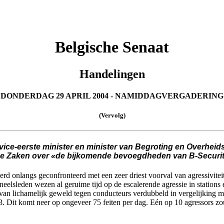
Belgische Senaat
Handelingen
DONDERDAG 29 APRIL 2004 - NAMIDDAGVERGADERING
(Vervolg)
ce-eerste minister en minister van Begroting en Overheidsb
e Zaken over «de bijkomende bevoegdheden van B-Security»
erd onlangs geconfronteerd met een zeer driest voorval van agressivitei
eelsleden wezen al geruime tijd op de escalerende agressie in stations
n van lichamelijk geweld tegen conducteurs verdubbeld in vergelijking me
003. Dit komt neer op ongeveer 75 feiten per dag. Eén op 10 agressors