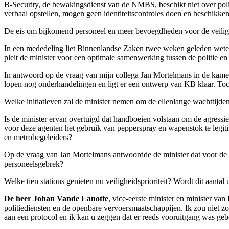
B-Security, de bewakingsdienst van de NMBS, beschikt niet over pol
verbaal opstellen, mogen geen identiteitscontroles doen en beschikk
De eis om bijkomend personeel en meer bevoegdheden voor de veilighe
In een mededeling liet Binnenlandse Zaken twee weken geleden weten 
pleit de minister voor een optimale samenwerking tussen de politie e
In antwoord op de vraag van mijn collega Jan Mortelmans in de kamer
lopen nog onderhandelingen en ligt er een ontwerp van KB klaar. Toch
Welke initiatieven zal de minister nemen om de ellenlange wachttijden
Is de minister ervan overtuigd dat handboeien volstaan om de agressie
voor deze agenten het gebruik van pepperspray en wapenstok te legit
en metrobegeleiders?
Op de vraag van Jan Mortelmans antwoordde de minister dat voor de be
personeelsgebrek?
Welke tien stations genieten nu veiligheidsprioriteit? Wordt dit aantal 
De heer Johan Vande Lanotte
, vice-eerste minister en minister v
politiediensten en de openbare vervoersmaatschappijen. Ik zou niet z
aan een protocol en ik kan u zeggen dat er reeds vooruitgang was geb