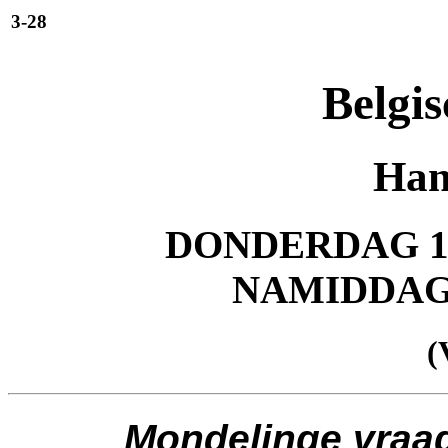
3-28
Belgis
Han
DONDERDAG 11
NAMIDDA
(
Mondelinge vraa