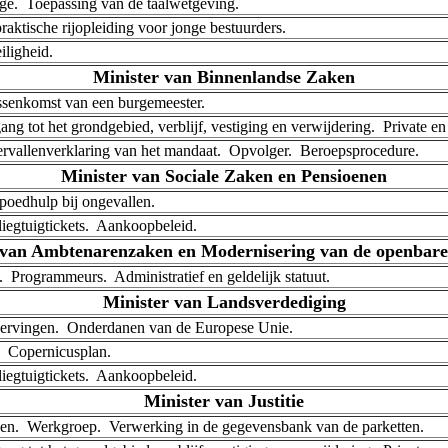
e. ­ Toepassing van de taalwetgeving.
 praktische rijopleiding voor jonge bestuurders.
iligheid.
Minister van Binnenlandse Zaken
ussenkomst van een burgemeester.
ng tot het grondgebied, verblijf, vestiging en verwijdering. ­ Private e
ervallenverklaring van het mandaat. ­ Opvolger. ­ Beroepsprocedure.
Minister van Sociale Zaken en Pensioenen
Spoedhulp bij ongevallen.
liegtuigtickets. ­ Aankoopbeleid.
 van Ambtenarenzaken en Modernisering van de openbare
 ­ Programmeurs. ­ Administratief en geldelijk statuut.
Minister van Landsverdediging
wervingen. ­ Onderdanen van de Europese Unie.
. ­ Copernicusplan.
liegtuigtickets. ­ Aankoopbeleid.
Minister van Justitie
n. ­ Werkgroep. ­ Verwerking in de gegevensbank van de parketten.