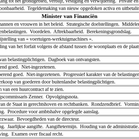
ng tot het grondgebied, verblijf, vestiging en verwijdering. ­ Private e
choonbaarheid. ­ Tegeldemaking van nieuw opgedoken activa en uitbetali
Minister van Financiën
nnen en vrouwen in het beleid. ­ Strategische doelstellingen. ­ Middele
belastingen. ­ Voordelen. ­ Aftrekbaarheid. ­ Berekeningsgrondslag.
rijstelling van « voertuigen-werktuigmachines ».
ling van het forfait volgens de afstand tussen de woonplaats en de plaa
n belastingplichtigen. ­ Dagboek van ontvangsten.
nd goed. ­ Niet-ingezetenen.
end goed. ­ Niet-ingezetenen. ­ Progressief karakter van de belastingen.
rkoop van goederen door buitenlandse belastingplichtigen.
van een huurcontract af te zien.
gscommissaris Zenner. ­ Opvolgingsnota.
n de Staat in gerechtshoven en rechtbanken. ­ Rondzendbrief. ­ Vormi
g. ­ Procedure voor ambtshalve opgelegde aanslag.
Bezwaar. ­ Bevoegdheden van de directeur.
. ­ Jaarlijkse aangifte. ­ Aangiftetermijn. ­ Houding van de administratie.
ing. ­ Examen over fiscaal recht.