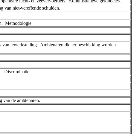
n openbare lucht- en zeevervoerders. ­ Administratieve geldboetes.
ng van niet-vereffende schulden.
n. ­ Methodologie.
ts van tewerkstelling. ­ Ambtenaren die ter beschikking worden
 ­ Discriminatie.
ng van de ambtenaren.