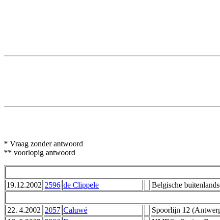
* Vraag zonder antwoord
** voorlopig antwoord
19.12.2002
2596
de Clippele
Belgische buitenlandse
22. 4.2002
2057
Caluwé
Spoorlijn 12 (Antwerp