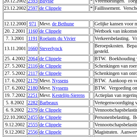
20.12.2002
2593
Buysse
*
Vreemdelingen. ­ Toega
23.12.2002
2597
de Clippele
*
Faillissement. ­ Vers
12.12.2000
971
Mevr.
de Bethune
Gelijke kansen voor ma
20. 2.2001
1160
de Clippele
Wetboek van inkomsten
7. 3.2001
1191
Roelants du Vivier
Verkeersbelasting. ­ V
Beroepskosten. ­ Bepa
13.11.2001
1660
Steverlynck
gesteld.
25. 4.2002
2064
de Clippele
BTW. ­ Boekhouding va
27. 5.2002
2116
de Clippele
Schenkingen van roere
27. 5.2002
2117
de Clippele
Schenkingen van onroer
17. 6.2002
2179
Mevr.
Nyssens
BTW. ­ Aankoop en ve
17. 6.2002
2180
Mevr.
Nyssens
BTW. ­ Vergoeding om 
19. 7.2002
2251
Mevr.
Kestelijn-Sierens
Actieplan van regerin
5. 8.2002
2282
Barbeaux
Vertegenwoordiging va
6. 9.2002
2379
de Clippele
Vennootschapsbelastin
22.10.2002
2455
de Clippele
Personenbelasting. ­ 
9.12.2002
2555
de Clippele
Vennootschapsbelasting
9.12.2002
2556
de Clippele
Magistraten. ­ Aanwerv