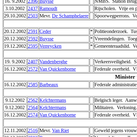
16. 9.2002
2396
Buysse
NMBS. ­ Station Brugg
3.10.2002
2437
Ramoudt
Rijscholen. ­ Vrije en
29.10.2002
2503
Mevr.
De Schamphelaere
Spoorwegperrons. ­ Ve
20.12.2002
2591
Ceder
*
Politieonderzoek. ­ T
20.12.2002
2592
Buysse
*
Vreemdelingen. ­ Toega
19.12.2002
2595
Verreycken
*
Gemeenteraadslid. ­ V
19. 9.2002
2407
Vandenberghe
Verkeersveiligheid. ­ 
16.12.2002
2572
Van Quickenborne
Federale overheid. ­ V
Minister
16.12.2002
2585
Barbeaux
Federale administratie.
9.12.2002
2562
Kelchtermans
Belgisch leger. ­ Aan
9.12.2002
2564
Kelchtermans
Militairen. ­ Verloning
16.12.2002
2574
Van Quickenborne
Federale overheid. ­ V
12.11.2002
2516
Mevr.
Van Riet
Geweld jegens vrouwe