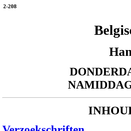
2-208
Belgis
Han
DONDERDAG
NAMIDDA
INHOU
Verzoekschriften