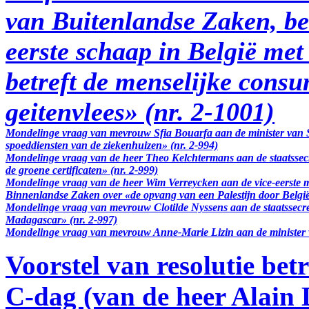
van Buitenlandse Zaken, be
eerste schaap in België me
betreft de menselijke cons
geitenvlees» (nr. 2-1001)
Mondelinge vraag van mevrouw Sfia Bouarfa aan de minister van S
spoeddiensten van de ziekenhuizen» (nr. 2-994)
Mondelinge vraag van de heer Theo Kelchtermans aan de staatssec
de groene certificaten» (nr. 2-999)
Mondelinge vraag van de heer Wim Verreycken aan de vice-eerste m
Binnenlandse Zaken over «de opvang van een Palestijn door België
Mondelinge vraag van mevrouw Clotilde Nyssens aan de staatssecr
Madagascar» (nr. 2-997)
Mondelinge vraag van mevrouw Anne-Marie Lizin aan de minister van
Voorstel van resolutie bet
C-dag (van de heer Alain D