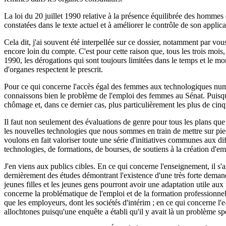
La loi du 20 juillet 1990 relative à la présence équilibrée des hommes
constatées dans le texte actuel et à améliorer le contrôle de son applic
Cela dit, j'ai souvent été interpellée sur ce dossier, notamment par v
encore loin du compte. C'est pour cette raison que, tous les trois mois
1990, les dérogations qui sont toujours limitées dans le temps et le m
d'organes respectent le prescrit.
Pour ce qui concerne l'accès égal des femmes aux technologiques numér
connaissons bien le problème de l'emploi des femmes au Sénat. Puisqu'e
chômage et, dans ce dernier cas, plus particulièrement les plus de cin
Il faut non seulement des évaluations de genre pour tous les plans qu
les nouvelles technologies que nous sommes en train de mettre sur pi
voulons en fait valoriser toute une série d'initiatives communes aux di
technologies, de formations, de bourses, de soutiens à la création d'em
J'en viens aux publics cibles. En ce qui concerne l'enseignement, il s
dernièrement des études démontrant l'existence d'une très forte demande de
jeunes filles et les jeunes gens pourront avoir une adaptation utile au
concerne la problématique de l'emploi et de la formation professionnell
que les employeurs, dont les sociétés d'intérim ; en ce qui concerne l
allochtones puisqu'une enquête a établi qu'il y avait là un problème sp