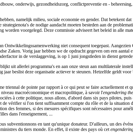
andbouw, onderwijs, gezondheidszorg, conflictpreventie en - beheersin
 hebben, namelijk milieu, sociale economie en gender. Dat betekent dat 
 alle strategienota's de nodige aandacht moeten besteden aan de problem
g worden voorgelegd. Deze commissie adviseert het beleid in alle mate
id van Ontwikkelingssamenwerking niet consequent toegepast. Aangezi
andse Zaken. Vorig jaar hebben we de opdracht gegeven om een aantal e
erfactor in de verslaggeving, is op 1 juni jongstleden in dienst getrede
blijkt uit allerlei programma's en aan onze steun aan multilaterale ins
g jaar beslist deze organisatie actiever te steunen. Hetzelfde geldt v
riennal de pointe par rapport à ce qui peut se faire actuellement et q
 niveau macroéconomique et macropolitique, à savoir l'
engendering th
ssociées à cette politique, nous allons, d'abord dans six pays pilotes, p
t de vérifier si l'on tient suffisamment compte du rôle et de la situatio
uation des femmes, si des mesures spécifiques sont nécessaires pour améli
lles dans l'enseignement, ...
us subventionnons en tant qu'unique donateur. D'ailleurs, un des événe
ministres du tiers monde. En effet, il existe des pays où cet
engendering