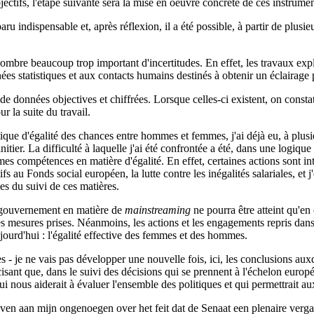
jectifs, l'étape suivante sera la mise en oeuvre concrète de ces instrumen
ru indispensable et, après réflexion, il a été possible, à partir de plusie
 nombre beaucoup trop important d'incertitudes. En effet, les travaux exp
ées statistiques et aux contacts humains destinés à obtenir un éclairage pl
données objectives et chiffrées. Lorsque celles-ci existent, on constate le
r la suite du travail.
ique d'égalité des chances entre hommes et femmes, j'ai déjà eu, à plusie
initier. La difficulté à laquelle j'ai été confrontée a été, dans une logiqu
e mes compétences en matière d'égalité. En effet, certaines actions sont 
tifs au Fonds social européen, la lutte contre les inégalités salariales, et 
es du suivi de ces matières.
 le gouvernement en matière de
mainstreaming
ne pourra être atteint qu'
les mesures prises. Néanmoins, les actions et les engagements repris da
jourd'hui : l'égalité effective des femmes et des hommes.
 - je ne vais pas développer une nouvelle fois, ici, les conclusions auxq
sant que, dans le suivi des décisions qui se prennent à l'échelon europée
 nous aiderait à évaluer l'ensemble des politiques et qui permettrait au
 geven aan mijn ongenoegen over het feit dat de Senaat een plenaire ver