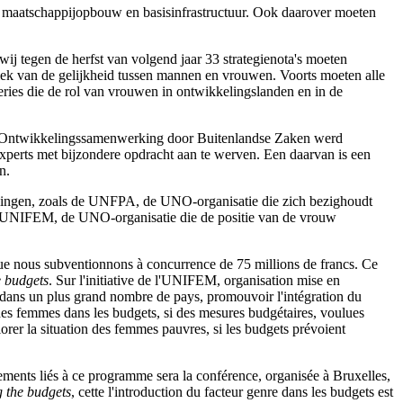
g, maatschappijopbouw en basisinfrastructuur. Ook daarover moeten
wij tegen de herfst van volgend jaar 33 strategienota's moeten
atiek van de gelijkheid tussen mannen en vrouwen. Voorts moeten alle
ries die de rol van vrouwen in ontwikkelingslanden en in de
en Ontwikkelingssamenwerking door Buitenlandse Zaken werd
xperts met bijzondere opdracht aan te werven. Een daarvan is een
n.
tellingen, zoals de UNFPA, de UNO-organisatie die zich bezighoudt
oor UNIFEM, de UNO-organisatie die de positie van de vrouw
ue nous subventionnons à concurrence de 75 millions de francs. Ce
e budgets
. Sur l'initiative de l'UNIFEM, organisation mise en
uis dans un plus grand nombre de pays, promouvoir l'intégration du
n des femmes dans les budgets, si des mesures budgétaires, voulues
orer la situation des femmes pauvres, si les budgets prévoient
ments liés à ce programme sera la conférence, organisée à Bruxelles,
 the budgets
, cette l'introduction du facteur genre dans les budgets est