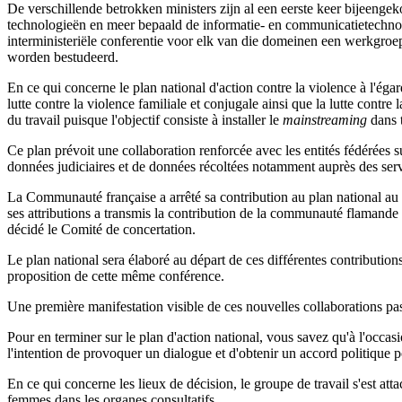
De verschillende betrokken ministers zijn al een eerste keer bijeenge
technologieën en meer bepaald de informatie- en communicatietechno
interministeriële conferentie voor elk van die domeinen een werkgroep 
worden bestudeerd.
En ce qui concerne le plan national d'action contre la violence à l'égar
lutte contre la violence familiale et conjugale ainsi que la lutte contre 
du travail puisque l'objectif consiste à installer le
mainstreaming
dans t
Ce plan prévoit une collaboration renforcée avec les entités fédérées s
données judiciaires et de données récoltées notamment auprès des se
La Communauté française a arrêté sa contribution au plan national au 
ses attributions a transmis la contribution de la communauté flamande
décidé le Comité de concertation.
Le plan national sera élaboré au départ de ces différentes contributions
proposition de cette même conférence.
Une première manifestation visible de ces nouvelles collaborations pass
Pour en terminer sur le plan d'action national, vous savez qu'à l'occ
l'intention de provoquer un dialogue et d'obtenir un accord politique
En ce qui concerne les lieux de décision, le groupe de travail s'est at
femmes dans les organes consultatifs.