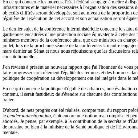
En ce qui concerne les moyens, l'État fédéral s'engage à mettre à dispo
infrastructures et le matériel nécessaires à l'organisation des sessions 
objectifs chiffrés seront développés, soit au niveau de la proportion d
régulière de l'exécution de cet accord et son actualisation seront égal
Le dernier sujet de la conférence interministérielle concerne le statut 
gardiennes encadrées d'une protection sociale équivalente à celle des tr
ministres membres de la conférence ainsi que des ministres en charge d
juillet, lors de la prochaine séance de la conférence. Un autre engage
mars dernier au Sénat et nous nous réjouissons que les discussions re
constitutionnelle.
J'en reviens à présent au nouveau rapport que j'ai l'honneur de vous pré
faire progresser concrètement l'égalité des femmes et des hommes dans t
politique de coopération au développement ont été intégrés dans le
En ce qui concerne la politique d'égalité des chances, une évaluation 
contenu, il serait fastidieux de s'étendre sur chacune des contributions 
traiter.
D'abord, de nets progrès ont été réalisés, compte tenu du rapport préc
le
gender mainstreaming
, était encore une notion mal comprise et peu 
abordés. Je pense, par exemple, à la contribution de la secrétaire d'É
de prestige ou bien à la ministre de la Santé publique et de l'Environne
mentale.