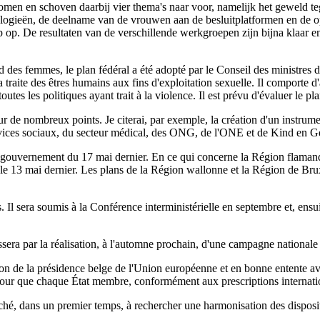
komen en schoven daarbij vier thema's naar voor, namelijk het geweld t
logieën, de deelname van de vrouwen aan de besluitplatformen en de 
op. De resultaten van de verschillende werkgroepen zijn bijna klaar en z
d des femmes, le plan fédéral a été adopté par le Conseil des ministres d
la traite des êtres humains aux fins d'exploitation sexuelle. Il comporte d'
outes les politiques ayant trait à la violence. Il est prévu d'évaluer le pl
ur de nombreux points. Je citerai, par exemple, la création d'un instrumen
rvices sociaux, du secteur médical, des ONG, de l'ONE et de Kind en G
gouvernement du 17 mai dernier. En ce qui concerne la Région flamande,
 le 13 mai dernier. Les plans de la Région wallonne et la Région de Brux
. Il sera soumis à la Conférence interministérielle en septembre et, ensui
era par la réalisation, à l'automne prochain, d'une campagne nationale s
asion de la présidence belge de l'Union européenne et en bonne entente 
 pour que chaque État membre, conformément aux prescriptions internatio
taché, dans un premier temps, à rechercher une harmonisation des disposi