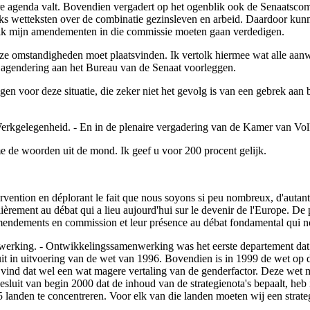
ire agenda valt. Bovendien vergadert op het ogenblik ook de Senaatscomm
s wetteksten over de combinatie gezinsleven en arbeid. Daardoor kun
ou ik mijn amendementen in die commissie moeten gaan verdedigen.
deze omstandigheden moet plaatsvinden. Ik vertolk hiermee wat alle aa
 agendering aan het Bureau van de Senaat voorleggen.
gen voor deze situatie, die zeker niet het gevolg is van een gebrek aa
n Werkgelegenheid. - En in de plenaire vergadering van de Kamer van Vo
e de woorden uit de mond. Ik geef u voor 200 procent gelijk.
vention en déplorant le fait que nous soyons si peu nombreux, d'autant 
iculièrement au débat qui a lieu aujourd'hui sur le devenir de l'Europe. 
s amendements en commission et leur présence au débat fondamental qui 
werking. - Ontwikkelingssamenwerking was het eerste departement dat b
it in uitvoering van de wet van 1996. Bovendien is in 1999 de wet op 
 vind dat wel een wat magere vertaling van de genderfactor. Deze wet 
sluit van begin 2000 dat de inhoud van de strategienota's bepaalt, heb
landen te concentreren. Voor elk van die landen moeten wij een strate