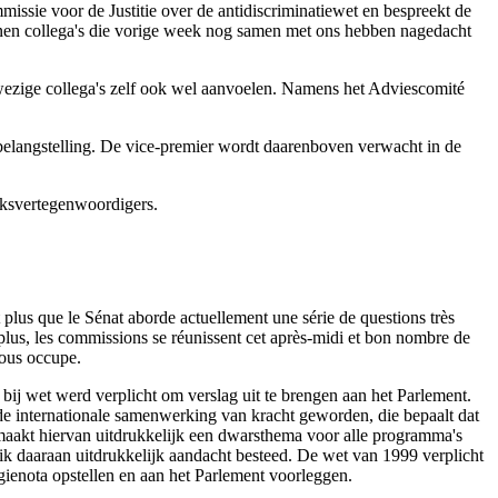
issie voor de Justitie over de antidiscriminatiewet en bespreekt de
nen collega's die vorige week nog samen met ons hebben nagedacht
nwezige collega's zelf ook wel aanvoelen. Namens het Adviescomité
n belangstelling. De vice-premier wordt daarenboven verwacht in de
lksvertegenwoordigers.
plus que le Sénat aborde actuellement une série de questions très
De plus, les commissions se réunissent cet après-midi et bon nombre de
nous occupe.
ij wet werd verplicht om verslag uit te brengen aan het Parlement.
de internationale samenwerking van kracht geworden, die bepaalt dat
maakt hiervan uitdrukkelijk een dwarsthema voor alle programma's
 ik daaraan uitdrukkelijk aandacht besteed. De wet van 1999 verplicht
gienota opstellen en aan het Parlement voorleggen.