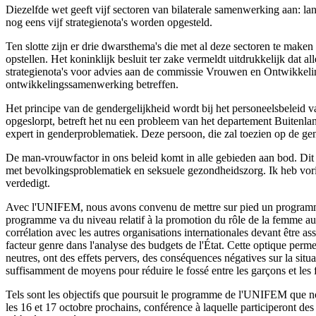
Diezelfde wet geeft vijf sectoren van bilaterale samenwerking aan: l
nog eens vijf strategienota's worden opgesteld.
Ten slotte zijn er drie dwarsthema's die met al deze sectoren te maken
opstellen. Het koninklijk besluit ter zake vermeldt uitdrukkelijk dat
strategienota's voor advies aan de commissie Vrouwen en Ontwikkelin
ontwikkelingssamenwerking betreffen.
Het principe van de gendergelijkheid wordt bij het personeelsbele
opgeslorpt, betreft het nu een probleem van het departement Buitenl
expert in genderproblematiek. Deze persoon, die zal toezien op de gend
De man-vrouwfactor in ons beleid komt in alle gebieden aan bod. Dit 
met bevolkingsproblematiek en seksuele gezondheidszorg. Ik heb vori
verdedigt.
Avec l'UNIFEM, nous avons convenu de mettre sur pied un programme t
programme va du niveau relatif à la promotion du rôle de la femme au
corrélation avec les autres organisations internationales devant être a
facteur genre dans l'analyse des budgets de l'État. Cette optique perme
neutres, ont des effets pervers, des conséquences négatives sur la sit
suffisamment de moyens pour réduire le fossé entre les garçons et les fi
Tels sont les objectifs que poursuit le programme de l'UNIFEM que no
les 16 et 17 octobre prochains, conférence à laquelle participeront des 