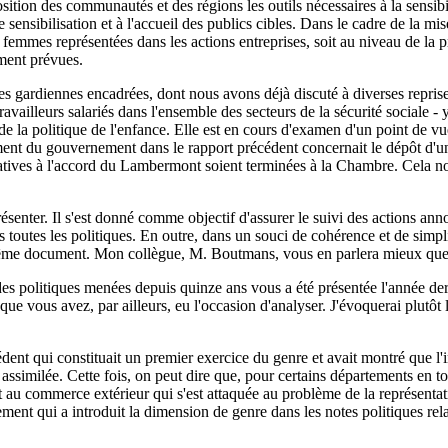
sition des communautés et des régions les outils nécessaires à la sensibil
de sensibilisation et à l'accueil des publics cibles. Dans le cadre de la m
e femmes représentées dans les actions entreprises, soit au niveau de la
ement prévues.
des gardiennes encadrées, dont nous avons déjà discuté à diverses reprises
availleurs salariés dans l'ensemble des secteurs de la sécurité sociale - 
e la politique de l'enfance. Elle est en cours d'examen d'un point de v
ment du gouvernement dans le rapport précédent concernait le dépôt d'une
latives à l'accord du Lambermont soient terminées à la Chambre. Cela no
senter. Il s'est donné comme objectif d'assurer le suivi des actions anno
outes les politiques. En outre, dans un souci de cohérence et de simplific
 même document. Mon collègue, M. Boutmans, vous en parlera mieux que
des politiques menées depuis quinze ans vous a été présentée l'année de
que vous avez, par ailleurs, eu l'occasion d'analyser. J'évoquerai plutôt l
édent qui constituait un premier exercice du genre et avait montré que l
assimilée. Cette fois, on peut dire que, pour certains départements en to
tat au commerce extérieur qui s'est attaquée au problème de la représent
ment qui a introduit la dimension de genre dans les notes politiques rela