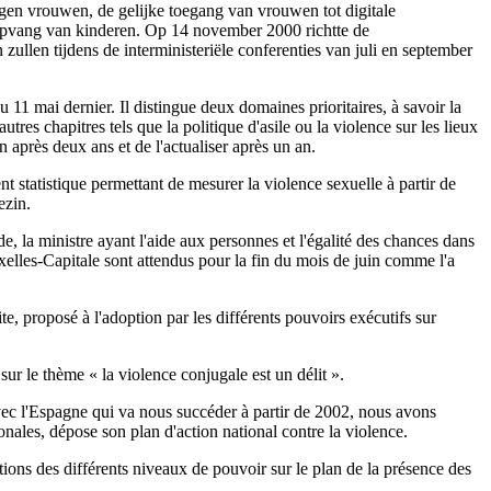
egen vrouwen, de gelijke toegang van vrouwen tot digitale
opvang van kinderen. Op 14 november 2000 richtte de
ullen tijdens de interministeriële conferenties van juli en september
u 11 mai dernier. Il distingue deux domaines prioritaires, à savoir la
autres chapitres tels que la politique d'asile ou la violence sur les lieux
an après deux ans et de l'actualiser après un an.
t statistique permettant de mesurer la violence sexuelle à partir de
ezin.
 la ministre ayant l'aide aux personnes et l'égalité des chances dans
elles-Capitale sont attendus pour la fin du mois de juin comme l'a
te, proposé à l'adoption par les différents pouvoirs exécutifs sur
ur le thème « la violence conjugale est un délit ».
avec l'Espagne qui va nous succéder à partir de 2002, nous avons
nales, dépose son plan d'action national contre la violence.
tions des différents niveaux de pouvoir sur le plan de la présence des