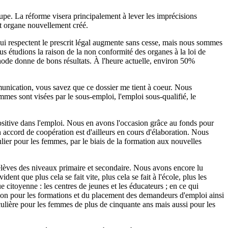
upe. La réforme visera principalement à lever les imprécisions
out organe nouvellement créé.
 qui respectent le prescrit légal augmente sans cesse, mais nous sommes
us étudions la raison de la non conformité des organes à la loi de
thode donne de bons résultats. À l'heure actuelle, environ 50%
munication, vous savez que ce dossier me tient à coeur. Nous
mes sont visées par le sous-emploi, l'emploi sous-qualifié, le
ositive dans l'emploi. Nous en avons l'occasion grâce au fonds pour
accord de coopération est d'ailleurs en cours d'élaboration. Nous
ulier pour les femmes, par le biais de la formation aux nouvelles
s élèves des niveaux primaire et secondaire. Nous avons encore lu
ent que plus cela se fait vite, plus cela se fait à l'école, plus les
 citoyenne : les centres de jeunes et les éducateurs ; en ce qui
ection pour les formations et du placement des demandeurs d'emploi ainsi
culière pour les femmes de plus de cinquante ans mais aussi pour les