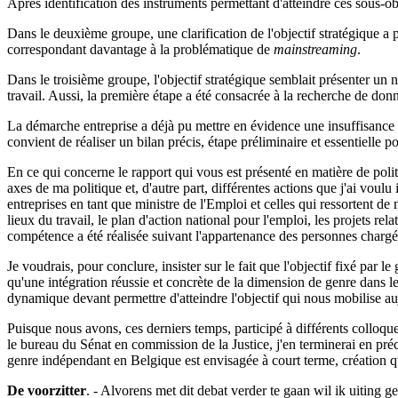
Après identification des instruments permettant d'atteindre ces sous-ob
Dans le deuxième groupe, une clarification de l'objectif stratégique a pa
correspondant davantage à la problématique de
mainstreaming
.
Dans le troisième groupe, l'objectif stratégique semblait présenter un
travail. Aussi, la première étape a été consacrée à la recherche de donn
La démarche entreprise a déjà pu mettre en évidence une insuffisance de 
convient de réaliser un bilan précis, étape préliminaire et essentielle pou
En ce qui concerne le rapport qui vous est présenté en matière de polit
axes de ma politique et, d'autre part, différentes actions que j'ai voulu 
entreprises en tant que ministre de l'Emploi et celles qui ressortent d
lieux du travail, le plan d'action national pour l'emploi, les projets rela
compétence a été réalisée suivant l'appartenance des personnes chargé
Je voudrais, pour conclure, insister sur le fait que l'objectif fixé par
qu'une intégration réussie et concrète de la dimension de genre dans 
dynamique devant permettre d'atteindre l'objectif qui nous mobilise au
Puisque nous avons, ces derniers temps, participé à différents colloques
le bureau du Sénat en commission de la Justice, j'en terminerai en préci
genre indépendant en Belgique est envisagée à court terme, création qui
De voorzitter
. - Alvorens met dit debat verder te gaan wil ik uiting