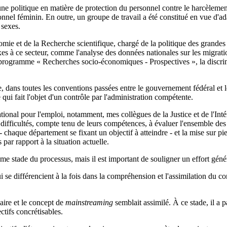
ne politique en matière de protection du personnel contre le harcèleme
nel féminin. En outre, un groupe de travail a été constitué en vue d'adap
 sexes.
omie et de la Recherche scientifique, chargé de la politique des grandes 
 à ce secteur, comme l'analyse des données nationales sur les migratio
u programme « Recherches socio-économiques - Prospectives », la discrim
ue, dans toutes les conventions passées entre le gouvernement fédéral et 
ui fait l'objet d'un contrôle par l'administration compétente.
national pour l'emploi, notamment, mes collègues de la Justice et de l'Int
ifficultés, compte tenu de leurs compétences, à évaluer l'ensemble des m
chaque département se fixant un objectif à atteindre - et la mise sur pied 
 par rapport à la situation actuelle.
ême stade du processus, mais il est important de souligner un effort génér
i se différencient à la fois dans la compréhension et l'assimilation du c
laire et le concept de
mainstreaming
semblait assimilé. À ce stade, il a p
ctifs concrétisables.