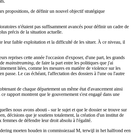
ts.
urs propositions, de définir un nouvel objectif stratégique
loratoires n'étaient pas suffisamment avancés pour définir un cadre de
us précis de la situation actuelle.
ur faible exploitation et la difficulté de les situer. À ce niveau, il
urs reprises cette année l'occasion d'exposer, d'une part, les grands
e de
mainstreaming
, de faire la part entre les politiques que j'ai
intimement liées, comme les mesures en matière de violence sur les
j'en passe. Le cas échéant, l'affectation des dossiers à l'une ou l'autre
en obtenant de chaque département un même état d'avancement ainsi
ns ce rapport montrent que le gouvernement s'est engagé dans une
uelles nous avons abouti - sur le sujet et que le dossier se trouve sur
n, décisions que je soutiens totalement, la création d'un institut de
x femmes de défendre leur droit absolu à l'égalité.
gadering moeten houden in commissiezaal M, terwijl in het halfrond een