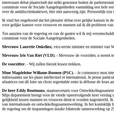
interessant debat plaatsvindt dat strikt genomen buiten de parlementa
commissie voor de Sociale Aangelegenheden vanmiddag een hele reek
over de antidiscriminatiewet, hier niet aanwezig zijn. Persoonlijk z
Ik vind het ongehoord dat het plenaire debat over gelijke kansen in 
voor gelijke kansen voor vrouwen en mannen zal ik dit probleem van
Ten aanzien van de regering en van de gasten wil ik mij verontschuldi
commissie voor de Sociale Aangelegenheden.
Mevrouw Laurette Onkelinx
, vice-eerste minister en minister va
Mevrouw Iris Van Riet (VLD)
. - Mevrouw de voorzitter, u neemt m
De voorzitter
. - Wij zullen hieruit lessen trekken.
Mme Magdeleine Willame-Boonen (PSC)
. - Je commence mon inter
intéressantes sur les plans intellectuel et international. Je pense part
sénatrices ont dû faire un choix regrettable entre la défense de leur
De heer Eddy Boutmans
, staatssecretaris voor Ontwikkelingssamen
Mijn departement brengt voor de vierde opeenvolgende keer verslag u
gelijkheid tussen mannen en vrouwen dient te worden nagestreefd. Ik
van internationale en ontwikkelingssamenwerking. In het koninklijk be
de regering om de inspanningen inzake bilaterale samenwerking op 25 