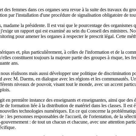
 et des femmes dans ces organes sera revue à la suite des travaux du gro
ation par l'installation d'une procédure de signalisation obligatoire de t
ous, madame la présidente. Il est vrai que le pourcentage des organismes
, j'exige un rapport qui est examiné au sein du Conseil des ministres. No
onitoring pour amener les organes à respecter le prescrit légal. Cette mé
iques et, plus particulièrement, à celles de l'information et de la com
lles constituent toujours la majeure partie des groupes à risque, les fem
quante ans.
e nous réalisons mais aussi développer une politique de discrimination p
ed avec M. Daems, en dialogue avec les régions et les communautés. Un 
fférents niveaux de pouvoir, visant tout le monde, avec un accent partic
plois.
'agit en première instance des enseignants et enseignantes, ainsi que de
 formation liée à la distribution de matériel dans les classes. Il est évid
x nouvelles technologies numériques. En ce qui concerne la problématique
e : les personnes responsables de l'accueil, de l'orientation, de la sél
'e-gouvernement : de tout un chacun et chacune, avec une attention parti
écifique.