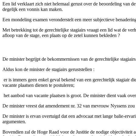
Een lid verklaart zich niet helemaal gerust over de beoordeling van 
degelijk een vonnis kan maken.
Een mondeling examen veronderstelt een meer subjectieve benaderin
Met betrekking tot de gerechtelijke stagiairs vraagt een lid wat de ver
afloop van de stage, een plaats op de zetel kunnen bekleden ?
De minister begrijpt de bekommernissen van de gerechtelijke stagiair
Aldus kon de minister de stagiairs geruststellen :
­ er is immers geen enkel geval bekend van een gerechtelijk stagiair d
vacante plaatsen dienen te postuleren;
­ het aanbod van vacante plaatsen is groot. De minister dient vaak ov
De minister vreest dat amendement nr. 32 van mevrouw Nyssens zou ku
De minister is ervan overtuigd dat een advocaat met lange balie-ervari
argumenten.
Bovendien zal de Hoge Raad voor de Justitie de nodige objectiviteit