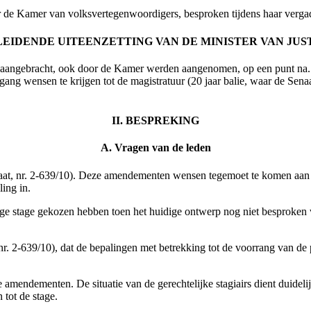
or de Kamer van
volksvertegenwoordigers, besproken tijdens haar vergad
NLEIDENDE UITEENZETTING VAN DE MINISTER VAN JUS
n aangebracht, ook door de Kamer werden aangenomen, op een punt na. 
ang wensen te krijgen tot de magistratuur (20 jaar balie, waar de Senaat
II. BESPREKING
A. Vragen van de leden
t, nr. 2-639/10). Deze amendementen wensen tegemoet te komen aan de
ing in.
e stage gekozen hebben toen het huidige ontwerp nog niet besproken w
 2-639/10), dat de bepalingen met betrekking tot de voorrang van de pl
 amendementen. De situatie van de gerechtelijke stagiairs dient duidel
 tot de stage.