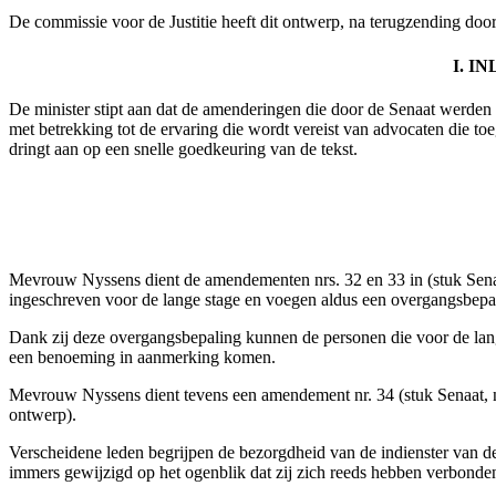
De commissie voor de Justitie heeft dit ontwerp, na terugzending do
I. I
De minister stipt aan dat de amenderingen die door de Senaat werde
met betrekking tot de ervaring die wordt vereist van advocaten die toeg
dringt aan op een snelle goedkeuring van de tekst.
Mevrouw Nyssens dient de amendementen nrs. 32 en 33 in (stuk Senaa
ingeschreven voor de lange stage en voegen aldus een overgangsbepal
Dank zij deze overgangsbepaling kunnen de personen die voor de lang
een benoeming in aanmerking komen.
Mevrouw Nyssens dient tevens een amendement nr. 34 (stuk Senaat, nr.
ontwerp).
Verscheidene leden begrijpen de bezorgdheid van de indienster van de
immers gewijzigd op het ogenblik dat zij zich reeds hebben verbonden