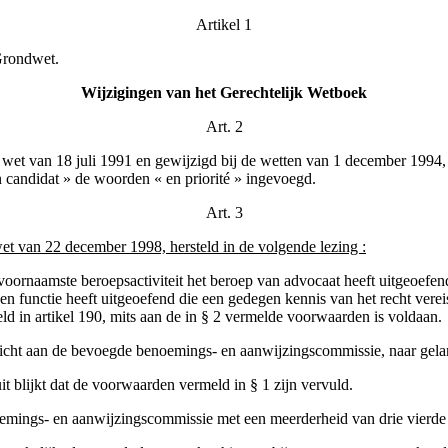
Artikel 1
 Grondwet.
Wijzigingen van het Gerechtelijk Wetboek
Art. 2
e wet van 18 juli 1991 en gewijzigd bij de wetten van 1 december 1994
n candidat » de woorden « en priorité » ingevoegd.
Art. 3
et van 22 december 1998, hersteld in de volgende lezing :
oornaamste beroepsactiviteit het beroep van advocaat heeft uitgeoefen
n functie heeft uitgeoefend die een gedegen kennis van het recht vereist
 in artikel 190, mits aan de in § 2 vermelde voorwaarden is voldaan.
richt aan de bevoegde benoemings- en aanwijzingscommissie, naar gelang
t blijkt dat de voorwaarden vermeld in § 1 zijn vervuld.
oemings- en aanwijzingscommissie met een meerderheid van drie vierde