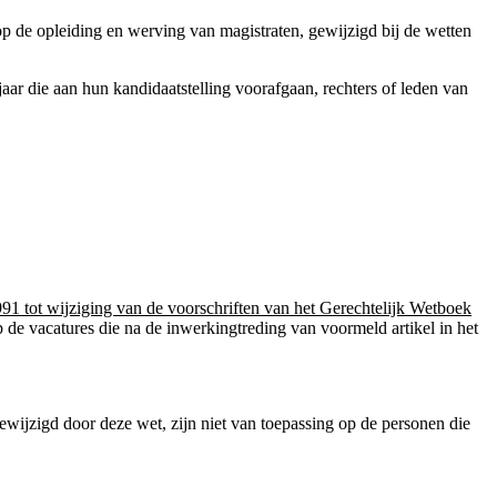
 op de opleiding en werving van magistraten, gewijzigd bij de wetten
aar die aan hun kandidaatstelling voorafgaan, rechters of leden van
1991 tot wijziging van de voorschriften van het Gerechtelijk Wetboek
 de vacatures die na de inwerkingtreding van voormeld artikel in het
 gewijzigd door deze wet, zijn niet van toepassing op de personen die