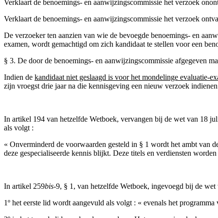
Verklaart de benoemings- en aanwijzingscommissie het verzoek onontva
Verklaart de benoemings- en aanwijzingscommissie het verzoek ontvan
De verzoeker ten aanzien van wie de bevoegde benoemings- en aanwij
examen, wordt gemachtigd om zich kandidaat te stellen voor een beno
§ 3. De door de benoemings- en aanwijzingscommissie afgegeven macht
Indien de
kandidaat niet geslaagd is voor het mondelinge evaluatie-e
zijn vroegst drie jaar na die kennisgeving een nieuw verzoek indienen
In artikel 194 van hetzelfde Wetboek, vervangen bij de wet van 18 j
als volgt :
« Onverminderd de voorwaarden gesteld in § 1 wordt het ambt van de s
deze gespecialiseerde kennis blijkt. Deze titels en verdiensten word
In artikel 259
bis
-9, § 1, van hetzelfde Wetboek, ingevoegd bij de we
1º het eerste lid wordt aangevuld als volgt : « evenals het programm