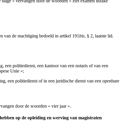
ke stage » vervangen door de woorden « Het examen inzake
en van de machtiging bedoeld in artikel 191
bis
, § 2, laatste lid.
ng, een politiedienst, een kantoor van een notaris of van een
ropese Unie »;
ing, een politiedienst of in een juridische dienst van een openbare
rvangen door de woorden « vier jaar ».
g hebben op de opleiding en werving van magistraten