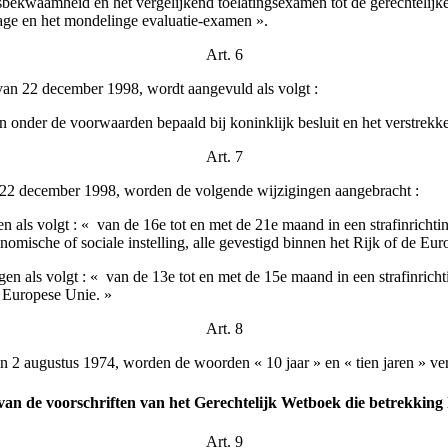
bekwaamheid en het vergelijkend toelatingsexamen tot de gerechtelij
age en het mondelinge evaluatie-examen ».
Art. 6
 van 22 december 1998, wordt aangevuld als volgt :
n onder de voorwaarden bepaald bij koninklijk besluit en het verstrekk
Art. 7
 22 december 1998, worden de volgende wijzigingen aangebracht :
n als volgt : « ­ van de 16e tot en met de 21e maand in een strafinrichti
nomische of sociale instelling, alle gevestigd binnen het Rijk of de Eu
en als volgt : « ­ van de 13e tot en met de 15e maand in een strafinricht
e Europese Unie. »
Art. 8
an 2 augustus 1974, worden de woorden « 10 jaar » en « tien jaren » ve
g van de voorschriften van het Gerechtelijk Wetboek die betrekkin
Art. 9