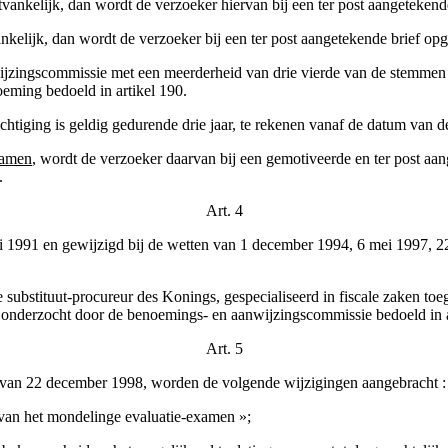
nkelijk, dan wordt de verzoeker hiervan bij een ter post aangetekende 
kelijk, dan wordt de verzoeker bij een ter post aangetekende brief o
zingscommissie met een meerderheid van drie vierde van de stemmen he
eming bedoeld in artikel 190.
iging is geldig gedurende drie jaar, te rekenen vanaf de datum van de
xamen
, wordt de verzoeker daarvan bij een gemotiveerde en ter post aan
.
Art. 4
uli 1991 en gewijzigd bij de wetten van 1 december 1994, 6 mei 1997, 2
ubstituut-procureur des Konings, gespecialiseerd in fiscale zaken toeg
en onderzocht door de benoemings- en aanwijzingscommissie bedoeld in 
Art. 5
t van 22 december 1998, worden de volgende wijzigingen aangebracht :
a van het mondelinge evaluatie-examen »;