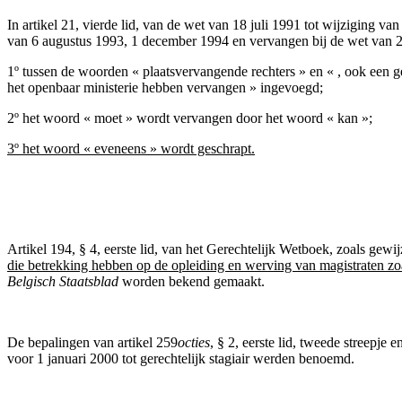
In artikel 21, vierde lid, van de wet van 18 juli 1991 tot wijziging 
van 6 augustus 1993, 1 december 1994 en vervangen bij de wet van 
1º tussen de woorden « plaatsvervangende rechters » en « , ook een ge
het openbaar ministerie hebben vervangen » ingevoegd;
2º het woord « moet » wordt vervangen door het woord « kan »
;
3º het woord « eveneens » wordt geschrapt.
Artikel 194, § 4, eerste lid, van het Gerechtelijk Wetboek, zoals gewi
die betrekking hebben op de opleiding en werving van magistraten zoa
Belgisch Staatsblad
worden bekend gemaakt.
De bepalingen van artikel 259
octies
, § 2, eerste lid, tweede streepje
voor 1 januari 2000 tot gerechtelijk stagiair werden benoemd.