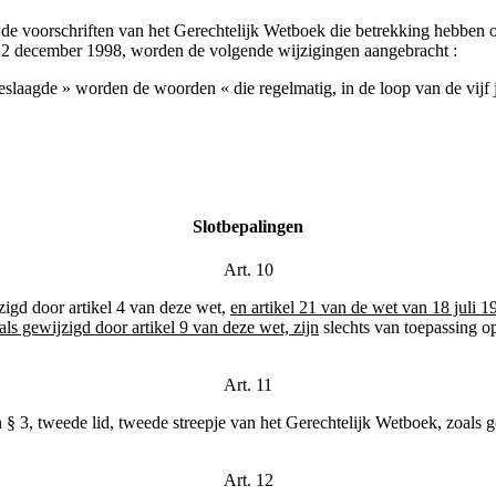
van de voorschriften van het Gerechtelijk Wetboek die betrekking hebben
22 december 1998, worden de volgende wijzigingen aangebracht :
slaagde » worden de woorden « die regelmatig, in de loop van de vijf j
Slotbepalingen
Art. 10
jzigd door artikel 4 van deze wet,
en artikel 21 van de wet van 18 juli 
ls gewijzigd door artikel 9 van deze wet, zijn
slechts van toepassing op
Art. 11
 en § 3, tweede lid, tweede streepje van het Gerechtelijk Wetboek, zoals
Art. 12