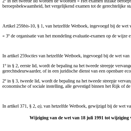
2º in het tweede lid worden de woorden « Het examen inzake beroeps
beroepsbekwaamheid, het vergelijkend examen tot de gerechtelijke st
Artikel 259
bis
-10, § 1, van hetzelfde Wetboek, ingevoegd bij de wet
« 3º de organisatie van het mondeling evaluatie-examen op de wijze e
In artikel 259
octies
van hetzelfde Wetboek, ingevoegd bij de wet van
1º in § 2, eerste lid, wordt de bepaling na het tweede streepje vervange
gerechtsdeurwaarder, of in een juridische dienst van een openbare eco
2º in § 3, tweede lid, wordt de bepaling na het tweede streepje vervang
economische of sociale instelling, alle gevestigd binnen het Rijk of d
In artikel 371, § 2,
a)
, van hetzelfde Wetboek, gewijzigd bij de wet v
Wijziging van de wet van 18 juli 1991 tot wijzigin