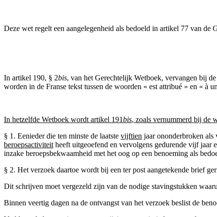
Deze wet regelt een aangelegenheid als bedoeld in artikel 77 van de
In artikel 190, § 2
bis
, van het Gerechtelijk Wetboek, vervangen bij d
worden in de Franse tekst tussen de woorden « est attribué » en « à u
In hetzelfde Wetboek wordt artikel 191
bis
, zoals vernummerd bij de w
§ 1. Eenieder die ten minste de laatste
vijftien
jaar ononderbroken als v
beroepsactiviteit
heeft uitgeoefend en vervolgens gedurende vijf jaar ee
inzake beroepsbekwaamheid met het oog op een benoeming als bedoeld
§ 2. Het verzoek daartoe wordt bij een ter post aangetekende brief ge
Dit schrijven moet vergezeld zijn van de nodige stavingstukken waarui
Binnen veertig dagen na de ontvangst van het verzoek beslist de ben