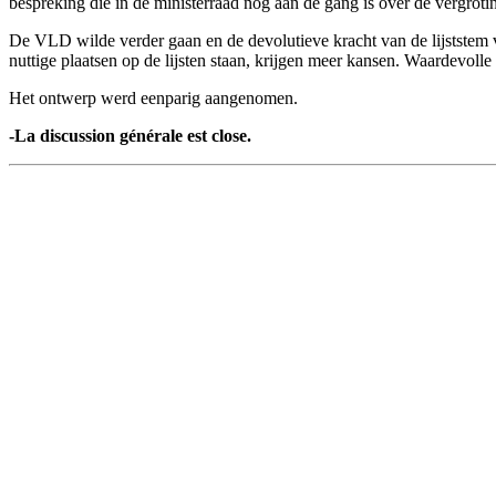
bespreking die in de ministerraad nog aan de gang is over de vergrot
De VLD wilde verder gaan en de devolutieve kracht van de lijststem v
nuttige plaatsen op de lijsten staan, krijgen meer kansen. Waardevoll
Het ontwerp werd eenparig aangenomen.
-La discussion générale est close.