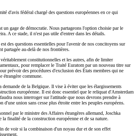
omité d'avis fédéral chargé des questions européennes en ce qui
'est un gage de démocratie. Nous partageons l'option choisie par le
 A ce stade, il n'est pas utile d'entrer dans les détails.
 est des questions essentielles pour l'avenir de nos concitoyens sur
nt partagée au-delà de nos frontières.
éritablement constitutionnelles et les autres, afin de limiter
ondamentaux, pour remplacer le Traité Euratom par un nouveau titre sur
u pour prévoir des procédures d'exclusion des États membres qui ne
ique étrangère commune.
la demande de la Belgique. Il vise à éviter que les élargissements
truction européenne. Il est donc essentiel que le reliquat d'Amsterdam
l faudra nous interroger sur l'attitude que nous devrons prendre à
n d'une union sans cesse plus étroite entre les peuples européens.
sonnel par le ministre des Affaires étrangères allemand, Joschka
 la finalité de la construction européenne et de sa nature.
in de voir si la combinaison d'un noyau dur et de son effet
gissement.