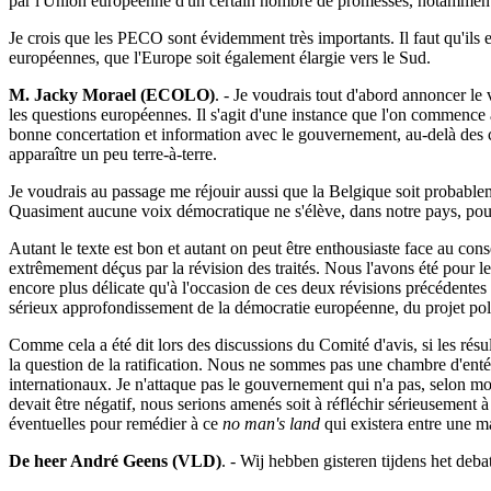
par l'Union européenne d'un certain nombre de promesses, notamment fi
Je crois que les PECO sont évidemment très importants. Il faut qu'ils 
européennes, que l'Europe soit également élargie vers le Sud.
M. Jacky Morael (ECOLO)
. - Je voudrais tout d'abord annoncer l
les questions européennes. Il s'agit d'une instance que l'on commenc
bonne concertation et information avec le gouvernement, au-delà des cl
apparaître un peu terre-à-terre.
Je voudrais au passage me réjouir aussi que la Belgique soit probable
Quasiment aucune voix démocratique ne s'élève, dans notre pays, pour
Autant le texte est bon et autant on peut être enthousiaste face au co
extrêmement déçus par la révision des traités. Nous l'avons été pour l
encore plus délicate qu'à l'occasion de ces deux révisions précédentes
sérieux approfondissement de la démocratie européenne, du projet polit
Comme cela a été dit lors des discussions du Comité d'avis, si les rés
la question de la ratification. Nous ne sommes pas une chambre d'enté
internationaux. Je n'attaque pas le gouvernement qui n'a pas, selon moi, 
devait être négatif, nous serions amenés soit à réfléchir sérieusement 
éventuelles pour remédier à ce
no man's land
qui existera entre une m
De heer André Geens (VLD)
. - Wij hebben gisteren tijdens het deba