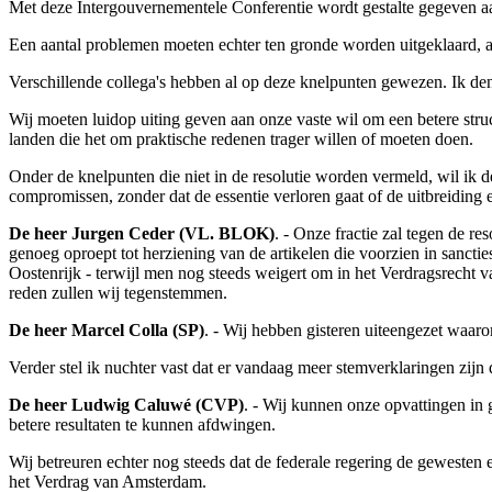
Met deze Intergouvernementele Conferentie wordt gestalte gegeven a
Een aantal problemen moeten echter ten gronde worden uitgeklaard, 
Verschillende collega's hebben al op deze knelpunten gewezen. Ik denk
Wij moeten luidop uiting geven aan onze vaste wil om een betere stru
landen die het om praktische redenen trager willen of moeten doen.
Onder de knelpunten die niet in de resolutie worden vermeld, wil ik 
compromissen, zonder dat de essentie verloren gaat of de uitbreiding 
De heer Jurgen Ceder (VL. BLOK)
. - Onze fractie zal tegen de r
genoeg oproept tot herziening van de artikelen die voorzien in sancti
Oostenrijk - terwijl men nog steeds weigert om in het Verdragsrecht va
reden zullen wij tegenstemmen.
De heer Marcel Colla (SP)
. - Wij hebben gisteren uiteengezet waaro
Verder stel ik nuchter vast dat er vandaag meer stemverklaringen zijn d
De heer Ludwig Caluwé (CVP)
. - Wij kunnen onze opvattingen in 
betere resultaten te kunnen afdwingen.
Wij betreuren echter nog steeds dat de federale regering de gewesten
het Verdrag van Amsterdam.