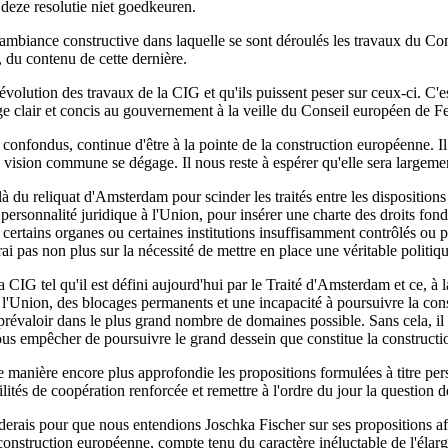
eze resolutie niet goedkeuren.
 l'ambiance constructive dans laquelle se sont déroulés les travaux du C
, du contenu de cette dernière.
l'évolution des travaux de la CIG et qu'ils puissent peser sur ceux-ci. C
 clair et concis au gouvernement à la veille du Conseil européen de Feira.
 confondus, continue d'être à la pointe de la construction européenne. Il
ne vision commune se dégage. Il nous reste à espérer qu'elle sera largeme
à du reliquat d'Amsterdam pour scinder les traités entre les dispositions v
la personnalité juridique à l'Union, pour insérer une charte des droits f
à certains organes ou certaines institutions insuffisamment contrôlés o
rai pas non plus sur la nécessité de mettre en place une véritable polit
a CIG tel qu'il est défini aujourd'hui par le Traité d'Amsterdam et ce, à 
l'Union, des blocages permanents et une incapacité à poursuivre la cons
se prévaloir dans le plus grand nombre de domaines possible. Sans cela, i
ous empêcher de poursuivre le grand dessein que constitue la constructio
de manière encore plus approfondie les propositions formulées à titre per
ités de coopération renforcée et remettre à l'ordre du jour la question de
aiderais pour que nous entendions Joschka Fischer sur ses propositions af
construction européenne, compte tenu du caractère inéluctable de l'élar