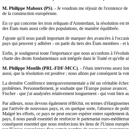
M. Philippe Mahoux (PS)
. - Je voudrais me réjouir de l'existence de
de la construction européenne.
En ce qui concerne les trois reliquats d'Amsterdam, la résolution est très
des États mais aussi celle des populations, de manière équilibrée.
J'ajoute qu'il nous paraît important de marquer des avancées à l'occas
pays qui peuvent y adhérer - on parle du tiers des États membres - et 
Enfin, je soulignerai toute l'importance que nous accordons à l'évoluti
charte des droits fondamentaux soit intégrée dans le Traité et qu'elle a
M. Philippe Monfils (PRL-FDF-MCC)
. - J'étais intervenu assez 
aussi, que la résolution est positive ; nous allons par conséquent la vot
La dernière Conférence intergouvernementale a été un véritable échec p
problèmes. Personnellement, je souhaite que l'Europe puisse avancer
Fischer - que j'ai analysées relativement longuement - qui vont bien au
Par ailleurs, nous devons également réfléchir, en termes d'élargissement
par l'arrivée de nouveaux pays, et, en quelque sorte, l'absence de polit
Malgré les efforts, ce pays ne peut encore espérer entrer rapidement d
pays, il nous paraît essentiel de renforcer le partenariat euro-méditer
conséquent essentiel que nous renforcions les liens de l'Union europé