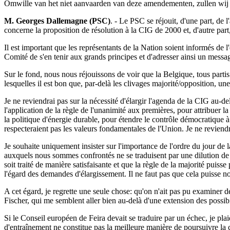
Omwille van het niet aanvaarden van deze amendementen, zullen wij d
M. Georges Dallemagne (PSC)
. - Le PSC se réjouit, d'une part, de
concerne la proposition de résolution à la CIG de 2000 et, d'autre part
Il est important que les représentants de la Nation soient informés de 
Comité de s'en tenir aux grands principes et d'adresser ainsi un message
Sur le fond, nous nous réjouissons de voir que la Belgique, tous partis
lesquelles il est bon que, par-delà les clivages majorité/opposition, u
Je ne reviendrai pas sur la nécessité d'élargir l'agenda de la CIG au-del
l'application de la règle de l'unanimité aux premières, pour attribuer 
la politique d'énergie durable, pour étendre le contrôle démocratique 
respecteraient pas les valeurs fondamentales de l'Union. Je ne reviend
Je souhaite uniquement insister sur l'importance de l'ordre du jour de l
auxquels nous sommes confrontés ne se traduisent par une dilution de 
soit traité de manière satisfaisante et que la règle de la majorité puis
l'égard des demandes d'élargissement. Il ne faut pas que cela puisse n
A cet égard, je regrette une seule chose: qu'on n'ait pas pu examiner 
Fischer, qui me semblent aller bien au-delà d'une extension des possibil
Si le Conseil européen de Feira devait se traduire par un échec, je pl
d'entraînement ne constitue pas la meilleure manière de poursuivre la 