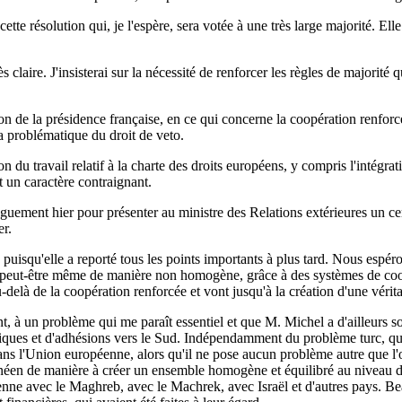
 cette résolution qui, je l'espère, sera votée à une très large majorité. 
 claire. J'insisterai sur la nécessité de renforcer les règles de majorité q
ion de la présidence française, en ce qui concerne la coopération renfor
la problématique du droit de veto.
on du travail relatif à la charte des droits européens, y compris l'intég
it un caractère contraignant.
longuement hier pour présenter au ministre des Relations extérieures un c
er.
uisqu'elle a reporté tous les points importants à plus tard. Nous espér
, peut-être même de manière non homogène, grâce à des systèmes de coop
-delà de la coopération renforcée et vont jusqu'à la création d'une vérit
, à un problème qui me paraît essentiel et que M. Michel a d'ailleurs sou
iques et d'adhésions vers le Sud. Indépendamment du problème turc, qui co
ans l'Union européenne, alors qu'il ne pose aucun problème autre que l'o
ranéen de manière à créer un ensemble homogène et équilibré au niveau de c
enne avec le Maghreb, avec le Machrek, avec Israël et d'autres pays. Be