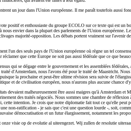
nancières, qui avaient été faites à leur égard.
entrent un jour dans l'Union européenne. Il me paraît toutefois aussi fon
e vote positif et enthousiaste du groupe ECOLO sur ce texte qui est un 
e à nous envier dans la plupart des parlements de l'Union européenne. 
ivages majorité-opposition. Les débats portent vraiment sur l'avenir de
ment l'un des seuls pays de l'Union européenne où règne un tel consensu
 réclamer que cette Europe ne soit pas aussi fédérale que ce que beauc
nsensus qui se dégage entre le gouvernement et les assemblées fédérales
e traité d'Amsterdam, nous l'avons été pour le traité de Maastricht. Nou
 puisque la prochaine et peut-être ultime révision sera suivie de l'élarg
ique et de civilisation européen, nous n'aurons plus aucune chance d'y 
ultats devaient malheureusement être aussi maigres qu'à Amsterdam et Ma
rinement des traités négociés. Nous sommes une chambre de réflexion à la
cette intention. Je crois que notre diplomatie fait tout ce qu'elle peut po
à une non-ratification - je sais que c'est une question lourde -, soit, co
auvaise démocratisation et un futur élargissement, notamment les propos
t onze visie op de evolutie al uiteengezet. Wij zullen de resolutie uiter