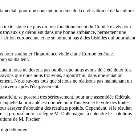
damental, pour une conception même de la civilisation et de la culture
bon texte, signe de plus du bon fonctionnement du Comité d'avis pour
Les travaux s'y déroulent dans une bonne ambiance, permettent une
 l'Union européenne et ne se bornent pas à des bisbilles qui pourraient
s pour souligner l'importance vitale d'une Europe fédérale.
oup souhaitent.
, autant nous ne devons pas oublier que nous avons déjà été deux fois
s savons que nous nous trouvons, aujourd'hui, dans une situation
issement. Nous savons tous que si nous ne réalisons pas maintenant un
parvenir après l'élargissement.
astricht, se poserait très sérieusement, pour une assemblée fédérale,
quelle la primauté est donnée pour l'analyse et le vote des traités
ur essayer d'aboutir à des résultats positifs. Cependant, si le résultat
mme l'a proposé notre collègue M. Dallemagne, à entendre les solutions
itions de M. Fischer.
aard goedkeuren.