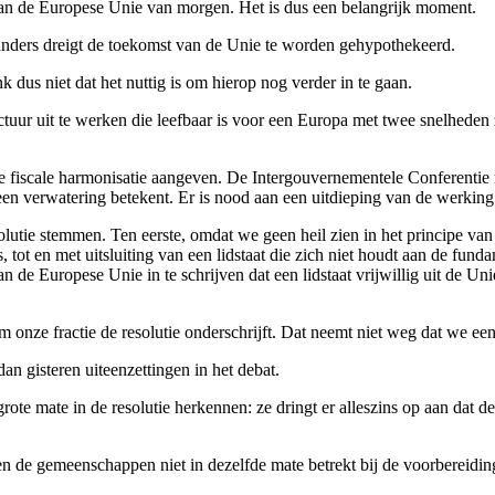
an de Europese Unie van morgen. Het is dus een belangrijk moment.
anders dreigt de toekomst van de Unie te worden gehypothekeerd.
 dus niet dat het nuttig is om hierop nog verder in te gaan.
ctuur uit te werken die leefbaar is voor een Europa met twee snelheden 
de fiscale harmonisatie aangeven. De Intergouvernementele Conferentie 
een verwatering betekent. Er is nood aan een uitdieping van de werking
esolutie stemmen. Ten eerste, omdat we geen heil zien in het principe va
es, tot en met uitsluiting van een lidstaat die zich niet houdt aan de f
n de Europese Unie in te schrijven dat een lidstaat vrijwillig uit de U
m onze fractie de resolutie onderschrijft. Dat neemt niet weg dat we e
an gisteren uiteenzettingen in het debat.
grote mate in de resolutie herkennen: ze dringt er alleszins op aan d
 en de gemeenschappen niet in dezelfde mate betrekt bij de voorbereidi