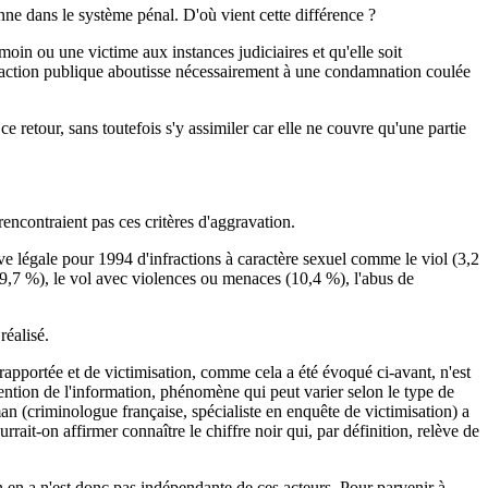
onne dans le système pénal. D'où vient cette différence ?
émoin ou une victime aux instances judiciaires et qu'elle soit
e l'action publique aboutisse nécessairement à une condamnation coulée
 retour, sans toutefois s'y assimiler car elle ne couvre qu'une partie
rencontraient pas ces critères d'aggravation.
dive légale pour 1994 d'infractions à caractère sexuel comme le viol (3,2
e (9,7 %), le vol avec violences ou menaces (10,4 %), l'abus de
réalisé.
rapportée et de victimisation, comme cela a été évoqué ci-avant, n'est
ention de l'information, phénomène qui peut varier selon le type de
an (criminologue française, spécialiste en enquête de victimisation) a
rait-on affirmer connaître le chiffre noir qui, par définition, relève de
 en a n'est donc pas indépendante de ces acteurs. Pour parvenir à