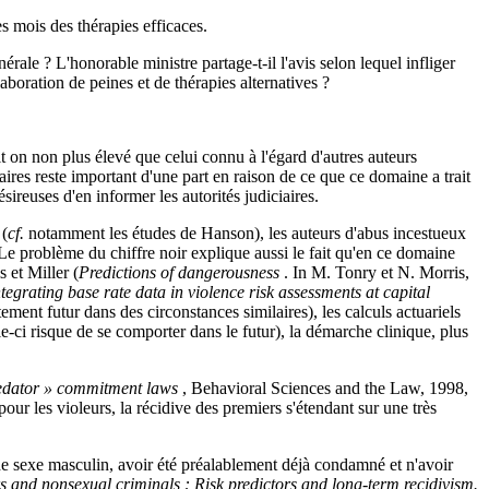
s mois des thérapies efficaces.
rale ? L'honorable ministre partage-t-il l'avis selon lequel infliger
aboration de peines et de thérapies alternatives ?
it on non plus élevé que celui connu à l'égard d'autres auteurs
aires reste important d'une part en raison de ce que ce domaine a trait
ésireuses d'en informer les autorités judiciaires.
 (
cf.
notamment les études de Hanson), les auteurs d'abus incestueux
. Le problème du chiffre noir explique aussi le fait qu'en ce domaine
 et Miller (
Predictions of dangerousness
. In M. Tonry et N. Morris,
ntegrating base rate data in violence risk assessments at capital
ent futur dans des circonstances similaires), les calculs actuariels
-ci risque de se comporter dans le futur), la démarche clinique, plus
predator » commitment laws
, Behavioral Sciences and the Law, 1998,
pour les violeurs, la récidive des premiers s'étendant sur une très
s de sexe masculin, avoir été préalablement déjà condamné et n'avoir
s and nonsexual criminals : Risk predictors and long-term recidivism.