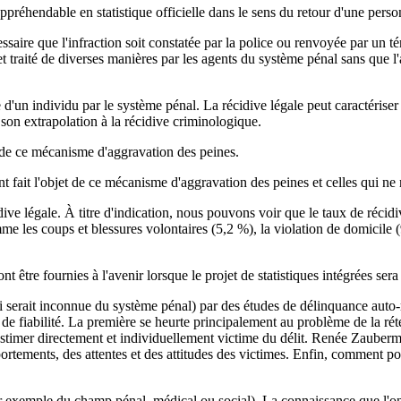
appréhendable en statistique officielle dans le sens du retour d'une pers
essaire que l'infraction soit constatée par la police ou renvoyée par un t
é et traité de diverses manières par les agents du système pénal sans qu
un individu par le système pénal. La récidive légale peut caractériser ce
 son extrapolation à la récidive criminologique.
t de ce mécanisme d'aggravation des peines.
t fait l'objet de ce mécanisme d'aggravation des peines et celles qui ne 
idive légale. À titre d'indication, nous pouvons voir que le taux de réci
comme les coups et blessures volontaires (5,2 %), la violation de domicil
être fournies à l'avenir lorsque le projet de statistiques intégrées sera 
ui serait inconnue du système pénal) par des études de délinquance auto-
de fiabilité. La première se heurte
principalement au problème de la rét
'estimer directement et individuellement victime du délit. Renée Zauberm
portements, des attentes et des attitudes des victimes. Enfin, comment pour
par exemple du champ pénal, médical ou social). La connaissance que l'on