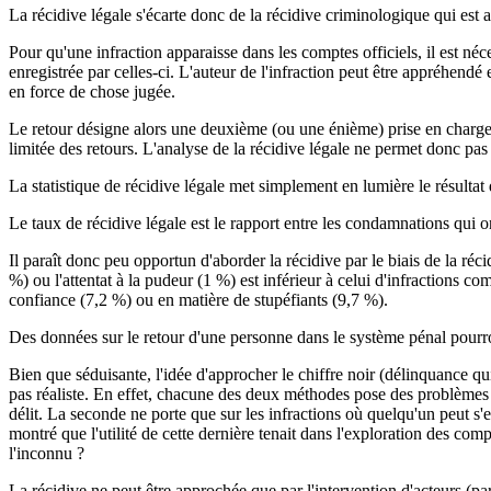
La récidive légale s'écarte donc de la récidive criminologique qui est 
Pour qu'une infraction apparaisse dans les comptes officiels, il est néc
enregistrée par celles-ci. L'auteur de l'infraction peut être appréhend
en force de chose jugée.
Le retour désigne alors une deuxième (ou une énième) prise en charge d'
limitée des retours. L'analyse de la récidive légale ne permet donc pas
La statistique de récidive légale met simplement en lumière le résulta
Le taux de récidive légale est le rapport entre les condamnations qui on
Il paraît donc peu opportun d'aborder la récidive par le biais de la réc
%) ou l'attentat à la pudeur (1 %) est inférieur à celui d'infractions 
confiance (7,2 %) ou en matière de stupéfiants (9,7 %).
Des données sur le retour d'une personne dans le système pénal pourront 
Bien que séduisante, l'idée d'approcher le chiffre noir (délinquance q
pas réaliste. En effet, chacune des deux méthodes pose des problèmes 
délit. La seconde ne porte que sur les infractions où quelqu'un peut s
montré que l'utilité de cette dernière tenait dans l'exploration des com
l'inconnu ?
La récidive ne peut être approchée que par l'intervention d'acteurs (