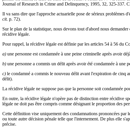
Journal of Research in Crime and Delinquency, 1995, 32, 325-337. C
Il va sans dire que l'approche actuarielle pose de sérieux problèmes d'
cit.
p. 72).
Sur le plan de la statistique, nous devons tout d'abord nous demander co
récidive légale.
Pour rappel, la récidive légale est définie par les articles 54 à 56 du 
a)
une personne est condamnée à une peine criminelle après avoir déj
b)
une personne a commis un délit après avoir été condamnée à une pei
c)
le condamné a commis le nouveau délit avant l'expiration de cinq an
délit).
La récidive légale ne suppose pas que la personne soit condamnée pour
En outre, la récidive légale n'opère pas de distinction entre récidive s
légale ne doit pas être compris comme désignant le proportion des pe
Cette définition vise uniquement des condamnations prononcées par le
ou toute autre décision pénale telle que l'internement. De plus elle s'a
précise.