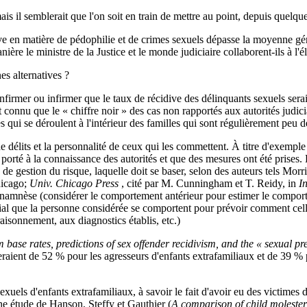
 il semblerait que l'on soit en train de mettre au point, depuis quelque
ive en matière de pédophilie et de crimes sexuels dépasse la moyenne géné
e le ministre de la Justice et le monde judiciaire collaborent-ils à l'él
es alternatives ?
nfirmer ou infirmer que le taux de récidive des délinquants sexuels sera
 connu que le « chiffre noir » des cas non rapportés aux autorités judici
es qui se déroulent à l'intérieur des familles qui sont régulièrement peu d
 de délits et la personnalité de ceux qui les commettent. À titre d'exemple
é porté à la connaissance des autorités et que des mesures ont été prises
e gestion du risque, laquelle doit se baser, selon des auteurs tels Morris
hicago;
Univ. Chicago Press
, cité par M. Cunningham et T. Reidy, in
I
namnèse (considérer le comportement antérieur pour estimer le comportem
ial que la personne considérée se comportent pour prévoir comment celle
raisonnement, aux diagnostics établis, etc.)
m base rates, predictions of sex offender recidivism, and the « sexual 
 seraient de 52 % pour les agresseurs d'enfants extrafamiliaux et de 39 % 
 sexuels d'enfants extrafamiliaux, à savoir le fait d'avoir eu des victime
une étude de Hanson, Steffy et Gauthier (
A comparison of child molester