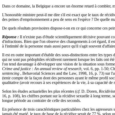
Dans ce domaine, la Belgique a encore un énorme retard à combler, mais
L'honorable ministre peut-il me dire s'il est exact que le taux de récid
des peines d'emprisonnement a peu de sens en l'espèce ? De quelle manièr
De quels résultats provisoires dispose-t-on en ce qui concerne ces pein
Réponse :
Il n'existe pas d'étude scientifiquement décisive pouvant co
d'infractions. Bien que l'on observe des changements à cet égard, il est
à l'intimité de la personne mais aussi parce qu'il s'agit souvent d'affair
Il est en outre important d'établir des sous-distinctions entre les types
qui ne sont pas pédophiles récidivent rarement lorsque les faits ont ét
l'on tend davantage à développer une vision de la situation sous forme d
Crime and justice : An annual review of research,
vol. 6, pp. 1-50; C
sentencing
, Behavorial Sciences and the Law, 1998, 16, p. 73) sur l'a
(tenir compte de la façon dont des personnes ayant le même profil soc
qualitative (avoir recours à ses expériences de la vie, à sa capacité de 
Selon les études actuarielles les plus récentes (
cf.
D. Doren,
Recidivis
16, p. 108), les chiffres portant sur la récidive sexuelle à long terme,
longue période au contraire de celle des seconds.
En présence de trois caractéristiques particulières chez les agresseurs
jamais été marié, le taux de base de la récidive serait de 77 %, selon 