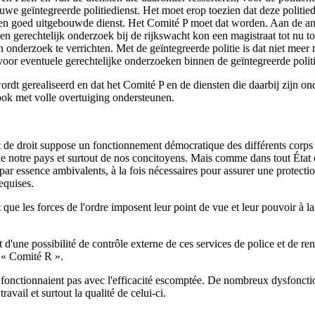
ieuwe geïntegreerde politiedienst. Het moet erop toezien dat deze politi
en goed uitgebouwde dienst. Het Comité P moet dat worden. Aan de and
en gerechtelijk onderzoek bij de rijkswacht kon een magistraat tot nu t
 onderzoek te verrichten. Met de geïntegreerde politie is dat niet meer 
voor eventuele gerechtelijke onderzoeken binnen de geïntegreerde politi
ordt gerealiseerd en dat het Comité P en de diensten die daarbij zijn o
 ook met volle overtuiging ondersteunen.
de droit suppose un fonctionnement démocratique des différents corps de
de notre pays et surtout de nos concitoyens. Mais comme dans tout État d
ar essence ambivalents, à la fois nécessaires pour assurer une protection
equises.
 que les forces de l'ordre imposent leur point de vue et leur pouvoir à la 
at d'une possibilité de contrôle externe de ces services de police et de 
 « Comité R ».
 fonctionnaient pas avec l'efficacité escomptée. De nombreux dysfoncti
avail et surtout la qualité de celui-ci.