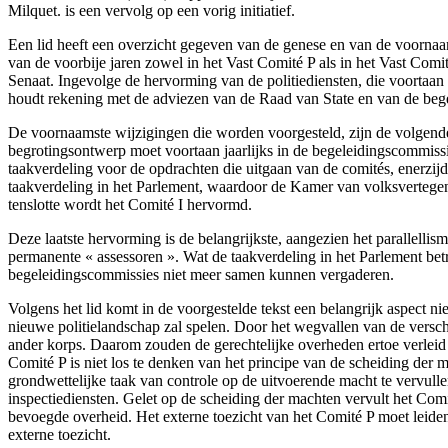
Milquet. is een vervolg op een vorig initiatief.
Een lid heeft een overzicht gegeven van de genese en van de voornaams
van de voorbije jaren zowel in het Vast Comité P als in het Vast Co
Senaat. Ingevolge de hervorming van de politiediensten, die voortaan 
houdt rekening met de adviezen van de Raad van State en van de begel
De voornaamste wijzigingen die worden voorgesteld, zijn de volgende : 
begrotingsontwerp moet voortaan jaarlijks in de begeleidingscommiss
taakverdeling voor de opdrachten die uitgaan van de comités, enerzijd
taakverdeling in het Parlement, waardoor de Kamer van volksvertegen
tenslotte wordt het Comité I hervormd.
Deze laatste hervorming is de belangrijkste, aangezien het parallelli
permanente « assessoren ». Wat de taakverdeling in het Parlement bet
begeleidingscommissies niet meer samen kunnen vergaderen.
Volgens het lid komt in de voorgestelde tekst een belangrijk aspect ni
nieuwe politielandschap zal spelen. Door het wegvallen van de verschi
ander korps. Daarom zouden de gerechtelijke overheden ertoe verleid
Comité P is niet los te denken van het principe van de scheiding der
grondwettelijke taak van controle op de uitvoerende macht te vervull
inspectiediensten. Gelet op de scheiding der machten vervult het Comit
bevoegde overheid. Het externe toezicht van het Comité P moet leide
externe toezicht.