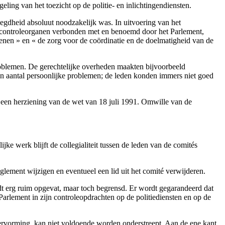
ling van het toezicht op de politie- en inlichtingendiensten.
egdheid absoluut noodzakelijk was. In uitvoering van het
jke controleorganen verbonden met en benoemd door het Parlement,
nen » en « de zorg voor de coördinatie en de doelmatigheid van de
roblemen. De gerechtelijke overheden maakten bijvoorbeeld
n aantal persoonlijke problemen; de leden konden immers niet goed
een herziening van de wet van 18 juli 1991. Omwille van de
ke werk blijft de collegialiteit tussen de leden van de comités
eglement wijzigen en eventueel een lid uit het comité verwijderen.
t erg ruim opgevat, maar toch begrensd. Er wordt gegarandeerd dat
arlement in zijn controleopdrachten op de politiediensten en op de
hervorming, kan niet voldoende worden onderstreept. Aan de ene kant