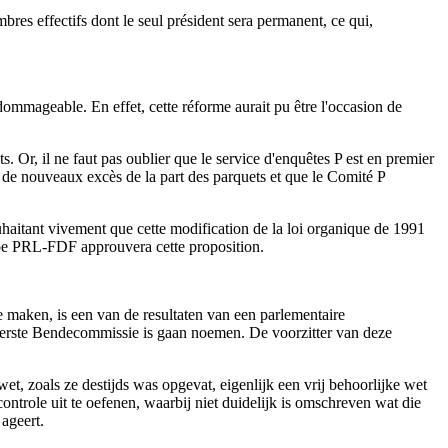
bres effectifs dont le seul président sera permanent, ce qui,
dommageable. En effet, cette réforme aurait pu être l'occasion de
. Or, il ne faut pas oublier que le service d'enquêtes P est en premier
de nouveaux excès de la part des parquets et que le Comité P
uhaitant vivement que cette modification de la loi organique de 1991
oupe PRL-FDF approuvera cette proposition.
 maken, is een van de resultaten van een parlementaire
eerste Bendecommissie is gaan noemen. De voorzitter van deze
wet, zoals ze destijds was opgevat, eigenlijk een vrij behoorlijke wet
trole uit te oefenen, waarbij niet duidelijk is omschreven wat die
 ageert.