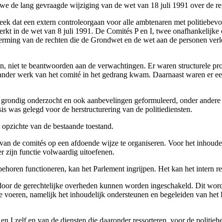
e de lang gevraagde wijziging van de wet van 18 juli 1991 over de rege
k dat een extern controleorgaan voor alle ambtenaren met politiebevo
ewerkt in de wet van 8 juli 1991. De Comités P en I, twee onafhankeli
rming van de rechten die de Grondwet en de wet aan de personen verle
n, niet te beantwoorden aan de verwachtingen. Er waren structurele p
ander werk van het comité in het gedrang kwam. Daarnaast waren er ee
grondig onderzocht en ook aanbevelingen geformuleerd, onder andere 
is was gelegd voor de herstructurering van de politiediensten.
n opzichte van de bestaande toestand.
an de comités op een afdoende wijze te organiseren. Voor het inhoudelij
er zijn functie volwaardig uitoefenen.
behoren functioneren, kan het Parlement ingrijpen. Het kan het intern r
door de gerechtelijke overheden kunnen worden ingeschakeld. Dit word
voeren, namelijk het inhoudelijk ondersteunen en begeleiden van het P
n I zelf en van de diensten die daaronder ressorteren, voor de politie