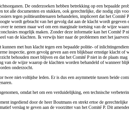
ichtsorganen. De onderzoeken hebben betrekking op een bepaalde probl
 tot alle documenten en stukken, ook gerechtelijke, die nodig zijn vo
 dossiers tegen politieambtenaren behandelen, impliceert dat het Comité
 hoogte wordt gebracht van het gevolg dat aan de klacht wordt gegeven 
ctie over te nemen maar wel om een marginale toetsing van de wijze wa
conclusies mogelijk maken. Zonder deze informatie kan het Comité P nie
el van de klachten. Ik verwijs hier naar de problemen met het jaarvers
t kunnen met hun klacht tegen een bepaalde politie- of inlichtingendie
terne inspectie, geen gevolg geven aan een blijkbaar ernstige klacht of
oezicht behouden moet blijven en dat het Comité P niet in de plaats ma
ing van de wijze waarop de klachten worden behandeld of wanneer blijkt
worden onderzocht.
r twee niet-voltijdse leden. Er is dus een asymmetrie tussen beide comi
enaren.
enomen, omdat het om een verduidelijking, een technische verbetering
nt ingediend door de heer Boutmans en strekt ertoe de gerechtelijke ov
formatief verslag te geven aan de voorzitter van het Comité P. Dit ame