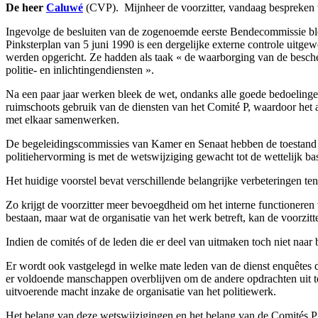
De heer
Caluwé
(CVP). ­ Mijnheer de voorzitter, vandaag bespreken w
Ingevolge de besluiten van de zogenoemde eerste Bendecommissie blee
Pinksterplan van 5 juni 1990 is een dergelijke externe controle uitg
werden opgericht. Ze hadden als taak « de waarborging van de besche
politie- en inlichtingendiensten ».
Na een paar jaar werken bleek de wet, ondanks alle goede bedoelinge
ruimschoots gebruik van de diensten van het Comité P, waardoor het 
met elkaar samenwerken.
De begeleidingscommissies van Kamer en Senaat hebben de toestand 
politiehervorming is met de wetswijziging gewacht tot de wettelijk bas
Het huidige voorstel bevat verschillende belangrijke verbeteringen te
Zo krijgt de voorzitter meer bevoegdheid om het interne functioneren v
bestaan, maar wat de organisatie van het werk betreft, kan de voorzitt
Indien de comités of de leden die er deel van uitmaken toch niet naar 
Er wordt ook vastgelegd in welke mate leden van de dienst enquêtes 
er voldoende manschappen overblijven om de andere opdrachten uit te 
uitvoerende macht inzake de organisatie van het politiewerk.
Het belang van deze wetswijzigingen en het belang van de Comités P e