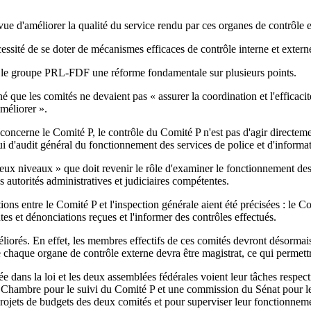
 d'améliorer la qualité du service rendu par ces organes de contrôle ex
cessité de se doter de mécanismes efficaces de contrôle interne et extern
ur le groupe PRL-FDF une réforme fondamentale sur plusieurs points.
 que les comités ne devaient pas « assurer la coordination et l'efficacité
améliorer ».
concerne le Comité P, le contrôle du Comité P n'est pas d'agir directemen
lui d'audit général du fonctionnement des services de police et d'inform
 deux niveaux » que doit revenir le rôle d'examiner le fonctionnement des
es autorités administratives et judiciaires compétentes.
ns entre le Comité P et l'inspection générale aient été précisées : le Co
tes et dénonciations reçues et l'informer des contrôles effectués.
liorés. En effet, les membres effectifs de ces comités devront désormais 
 chaque organe de contrôle externe devra être magistrat, ce qui permettr
e dans la loi et les deux assemblées fédérales voient leur tâches respect
la Chambre pour le suivi du Comité P et une commission du Sénat pour l
rojets de budgets des deux comités et pour superviser leur fonctionnem