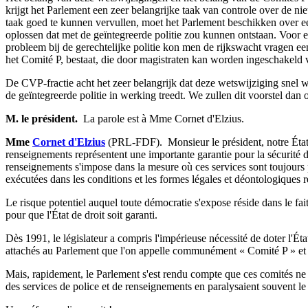
krijgt het Parlement een zeer belangrijke taak van controle over de n
taak goed te kunnen vervullen, moet het Parlement beschikken over e
oplossen dat met de geïntegreerde politie zou kunnen ontstaan. Voor e
probleem bij de gerechtelijke politie kon men de rijkswacht vragen een
het Comité P, bestaat, die door magistraten kan worden ingeschakeld 
De CVP-fractie acht het zeer belangrijk dat deze wetswijziging snel w
de geïntegreerde politie in werking treedt. We zullen dit voorstel dan
M. le président.
­ La parole est à Mme Cornet d'Elzius.
Mme
Cornet d'Elzius
(PRL-FDF). ­ Monsieur le président, notre État 
renseignements représentent une importante garantie pour la sécurité 
renseignements s'impose dans la mesure où ces services sont toujours p
exécutées dans les conditions et les formes légales et déontologiques r
Le risque potentiel auquel toute démocratie s'expose réside dans le fait
pour que l'État de droit soit garanti.
Dès 1991, le législateur a compris l'impérieuse nécessité de doter l'Ét
attachés au Parlement que l'on appelle communément « Comité P » et
Mais, rapidement, le Parlement s'est rendu compte que ces comités ne
des services de police et de renseignements en paralysaient souvent le tr