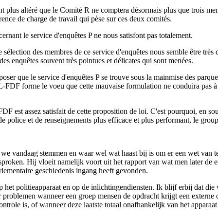
ant plus altéré que le Comité R ne comptera désormais plus que trois mem
rence de charge de travail qui pèse sur ces deux comités.
cernant le service d'enquêtes P ne nous satisfont pas totalement.
 de sélection des membres de ce service d'enquêtes nous semble être très 
é des enquêtes souvent très pointues et délicates qui sont menées.
poser que le service d'enquêtes P se trouve sous la mainmise des parquets
RL-FDF forme le voeu que cette mauvaise formulation ne conduira pas à 
 est assez satisfait de cette proposition de loi. C'est pourquoi, en so
s de police et de renseignements plus efficace et plus performant, le gr
r we vandaag stemmen en waar wel wat haast bij is om er een wet van te
ken. Hij vloeit namelijk voort uit het rapport van wat men later de 
arlementaire geschiedenis ingang heeft gevonden.
het politieapparaat en op de inlichtingendiensten. Ik blijf erbij dat die 
r problemen wanneer een groep mensen de opdracht krijgt een externe con
ntrole is, of wanneer deze laatste totaal onafhankelijk van het apparaat