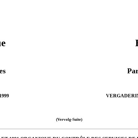
ue
es
Par
1999
VERGADERIN
(Vervolg-Suite)