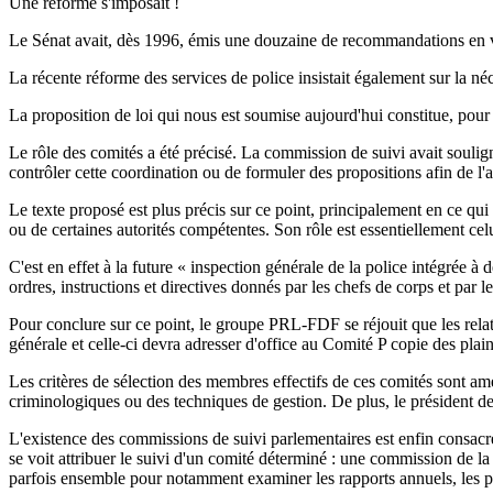
Une réforme s'imposait !
Le Sénat avait, dès 1996, émis une douzaine de recommandations en vue
La récente réforme des services de police insistait également sur la né
La proposition de loi qui nous est soumise aujourd'hui constitue, po
Le rôle des comités a été précisé. La commission de suivi avait souligné
contrôler cette coordination ou de formuler des propositions afin de l'
Le texte proposé est plus précis sur ce point, principalement en ce qui 
ou de certaines autorités compétentes. Son rôle est essentiellement ce
C'est en effet à la future « inspection générale de la police intégrée à
ordres, instructions et directives donnés par les chefs de corps et par l
Pour conclure sur ce point, le groupe PRL-FDF se réjouit que les relatio
générale et celle-ci devra adresser d'office au Comité P copie des plain
Les critères de sélection des membres effectifs de ces comités sont amé
criminologiques ou des techniques de gestion. De plus, le président de
L'existence des commissions de suivi parlementaires est enfin consacré
se voit attribuer le suivi d'un comité déterminé : une commission de 
parfois ensemble pour notamment examiner les rapports annuels, les p