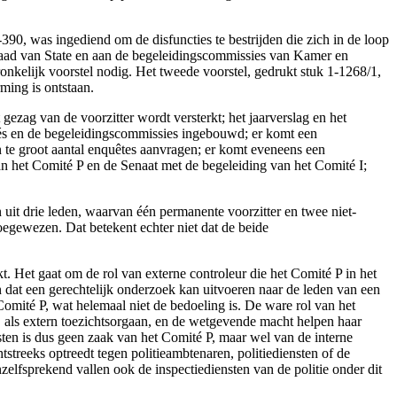
390, was ingediend om de disfuncties te bestrijden die zich in de loop
 Raad van State en aan de begeleidingscommissies van Kamer en
onkelijk voorstel nodig. Het tweede voorstel, gedrukt stuk 1-1268/1,
ming is ontstaan.
gezag van de voorzitter wordt versterkt; het jaarverslag en het
tés en de begeleidingscommissies ingebouwd; er komt een
n te groot aantal enquêtes aanvragen; er komt eveneens een
n het Comité P en de Senaat met de begeleiding van het Comité I;
 uit drie leden, waarvan één permanente voorzitter en twee niet-
oegewezen. Dat betekent echter niet dat de beide
t. Het gaat om de rol van externe controleur die het Comité P in het
n dat een gerechtelijk onderzoek kan uitvoeren naar de leden van een
mité P, wat helemaal niet de bedoeling is. De ware rol van het
, als extern toezichtsorgaan, en de wetgevende macht helpen haar
sten is dus geen zaak van het Comité P, maar wel van de interne
tstreeks optreedt tegen politieambtenaren, politiediensten of de
elfsprekend vallen ook de inspectiediensten van de politie onder dit