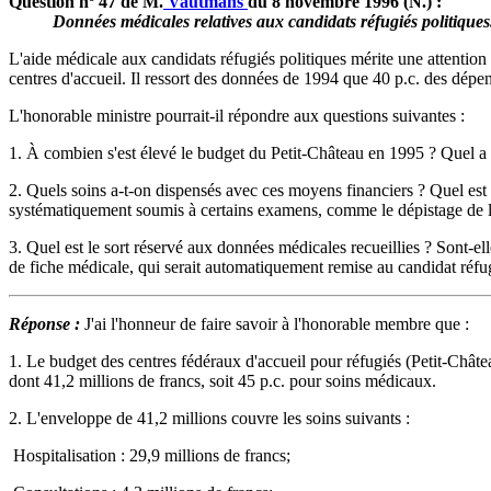
Question nº 47 de M.
Vautmans
du 8 novembre 1996 (N.) :
Données médicales relatives aux candidats réfugiés politiques
L'aide médicale aux candidats réfugiés politiques mérite une attention 
centres d'accueil. Il ressort des données de 1994 que 40 p.c. des dépe
L'honorable ministre pourrait-il répondre aux questions suivantes :
1. À combien s'est élevé le budget du Petit-Château en 1995 ? Quel a
2. Quels soins a-t-on dispensés avec ces moyens financiers ? Quel es
systématiquement soumis à certains examens, comme le dépistage de la 
3. Quel est le sort réservé aux données médicales recueillies ? Sont-el
de fiche médicale, qui serait automatiquement remise au candidat réfug
Réponse :
J'ai l'honneur de faire savoir à l'honorable membre que :
1. Le budget des centres fédéraux d'accueil pour réfugiés (Petit-Châtea
dont 41,2 millions de francs, soit 45 p.c. pour soins médicaux.
2. L'enveloppe de 41,2 millions couvre les soins suivants :
­ Hospitalisation : 29,9 millions de francs;