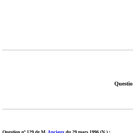
Questio
Question nº 129 de M.
Anciaux
du 29 mars 1996 (N.) :