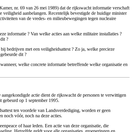
Kamer, nr. 69 van 26 mei 1989) dat de rijkswacht informatie verschaft
aire veiligheid aanbelangen. Recentelijk bevestigde de huidige minister
activiteiten van de vredes- en milieubewegingen tegen nucleaire
ze informatie ? Van welke acties aan welke militaire installaties ?
dit ?
bij bedrijven met een veiligheidsattest ? Zo ja, welke precieze
gebeurde dit ?
 wanneer, welke concrete informatie betreffende welke organisatie en
e aangekondigde actie dient de rijkswacht de personen te verwittigen
dit gebeurd op 1 september 1995.
eidsattest ten voordele van Landsverdediging, worden er geen
en noch vóór, noch na deze acties.
reenpeace of haar leden. Een actie van deze organisatie, die
ling. Hetzelfde geldt voor alle organisaties, groeperingen en