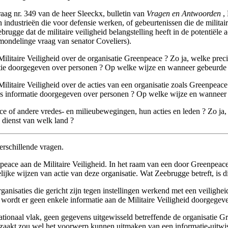
ag nr. 349 van de heer Sleeckx, bulletin van
Vragen en Antwoorden
, 
s, in industrieën die voor defensie werken, of gebeurtenissen die de milit
ugge dat de militaire veiligheid belangstelling heeft in de potentiële 
mondelinge vraag van senator Coveliers).
litaire Veiligheid over de organisatie Greenpeace ? Zo ja, welke precie
atie doorgegeven over personen ? Op welke wijze en wanneer gebeurde 
litaire Veiligheid over de acties van een organisatie zoals Greenpeace 
ds informatie doorgegeven over personen ? Op welke wijze en wanneer 
ace of andere vredes- en milieubewegingen, hun acties en leden ? Zo ja,
 dienst van welk land ?
erschillende vragen.
npeace aan de Militaire Veiligheid. In het raam van een door Greenpeac
elijke wijzen van actie van deze organisatie. Wat Zeebrugge betreft, is 
rganisaties die gericht zijn tegen instellingen werkend met een veiligh
 wordt er geen enkele informatie aan de Militaire Veiligheid doorgegev
nationaal vlak, geen gegevens uitgewisseld betreffende de organisatie G
aakt zou wel het voorwerp kunnen uitmaken van een informatie-uitwisse