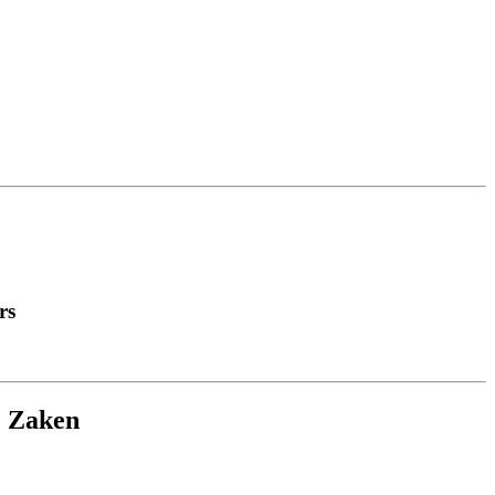
rs
e Zaken