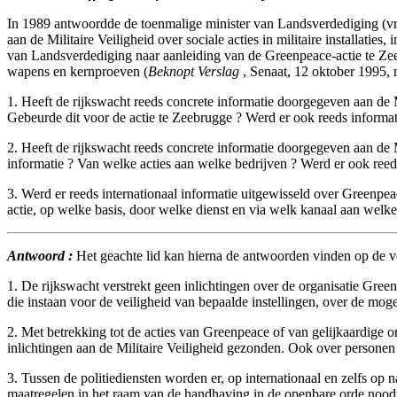
In 1989 antwoordde de toenmalige minister van Landsverdediging (vra
aan de Militaire Veiligheid over sociale acties in militaire installatie
van Landsverdediging naar aanleiding van de Greenpeace-actie te Zeebr
wapens en kernproeven (
Beknopt Verslag
, Senaat, 12 oktober 1995, 
1. Heeft de rijkswacht reeds concrete informatie doorgegeven aan de Mi
Gebeurde dit voor de actie te Zeebrugge ? Werd er ook reeds inform
2. Heeft de rijkswacht reeds concrete informatie doorgegeven aan de Mi
informatie ? Van welke acties aan welke bedrijven ? Werd er ook ree
3. Werd er reeds internationaal informatie uitgewisseld over Greenpe
actie, op welke basis, door welke dienst en via welk kanaal aan welke
Antwoord :
Het geachte lid kan hierna de antwoorden vinden op de v
1. De rijkswacht verstrekt geen inlichtingen over de organisatie Gree
die instaan voor de veiligheid van bepaalde instellingen, over de mog
2. Met betrekking tot de acties van Greenpeace of van gelijkaardige o
inlichtingen aan de Militaire Veiligheid gezonden. Ook over personen
3. Tussen de politiediensten worden er, op internationaal en zelfs op 
maatregelen in het raam van de handhaving in de openbare orde noodz