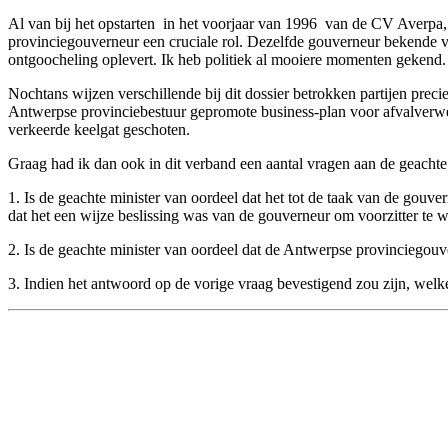
Al van bij het opstarten ­ in het voorjaar van 1996 ­ van de CV Averpa
provinciegouverneur een cruciale rol. Dezelfde gouverneur bekende voor
ontgoocheling oplevert. Ik heb politiek al mooiere momenten gekend.
Nochtans wijzen verschillende bij dit dossier betrokken partijen pr
Antwerpse provinciebestuur gepromote business-plan voor afvalverwerki
verkeerde keelgat geschoten.
Graag had ik dan ook in dit verband een aantal vragen aan de geachte 
1. Is de geachte minister van oordeel dat het tot de taak van de gouve
dat het een wijze beslissing was van de gouverneur om voorzitter te
2. Is de geachte minister van oordeel dat de Antwerpse provinciegouve
3. Indien het antwoord op de vorige vraag bevestigend zou zijn, welke