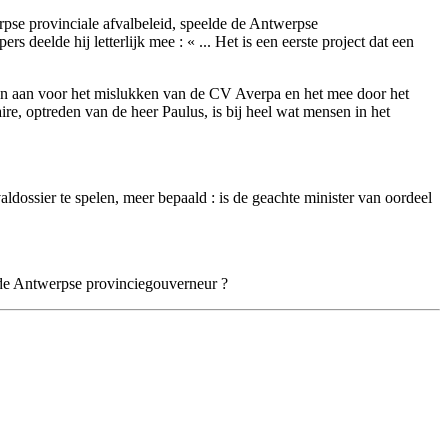
erpse provinciale afvalbeleid, speelde de Antwerpse
deelde hij letterlijk mee : « ... Het is een eerste project dat een
aken aan voor het mislukken van de CV Averpa en het mee door het
re, optreden van de heer Paulus, is bij heel wat mensen in het
ldossier te spelen, meer bepaald : is de geachte minister van oordeel
r de Antwerpse provinciegouverneur ?