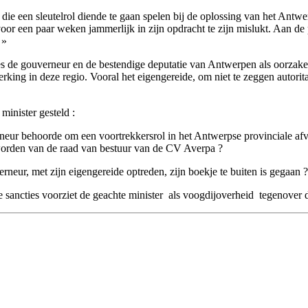
, die een sleutelrol diende te gaan spelen bij de oplossing van het Antw
 een paar weken jammerlijk in zijn opdracht te zijn mislukt. Aan de pers 
 »
ecies de gouverneur en de bestendige deputatie van Antwerpen als oorz
ng in deze regio. Vooral het eigengereide, om niet te zeggen autoritai
minister gesteld :
rneur behoorde om een voortrekkersrol in het Antwerpse provinciale afva
 worden van de raad van bestuur van de CV Averpa ?
rneur, met zijn eigengereide optreden, zijn boekje te buiten is gegaan ?
 sancties voorziet de geachte minister ­ als voogdijoverheid ­ tegenove