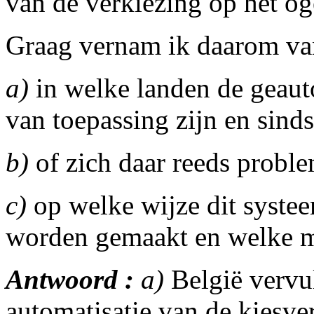
van de verkiezing op het og
Graag vernam ik daarom van
a)
in welke landen de geau
van toepassing zijn en sind
b)
of zich daar reeds prob
c)
op welke wijze dit syste
worden gemaakt en welke ma
Antwoord :
a)
België vervul
automatisatie van de kiesve