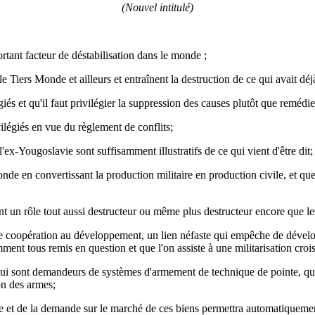
(Nouvel intitulé)
rtant facteur de déstabilisation dans le monde ;
iers Monde et ailleurs et entraînent la destruction de ce qui avait déjà 
és et qu'il faut privilégier la suppression des causes plutôt que remédie
ilégiés en vue du règlement de conflits;
x-Yougoslavie sont suffisamment illustratifs de ce qui vient d'être dit;
nde en convertissant la production militaire en production civile, et que l
un rôle tout aussi destructeur ou même plus destructeur encore que les f
de coopération au développement, un lien néfaste qui empêche de développ
ment tous remis en question et que l'on assiste à une militarisation cro
 qui sont demandeurs de systèmes d'armement de technique de pointe, qu'
on des armes;
fre et de la demande sur le marché de ces biens permettra automatiquemen