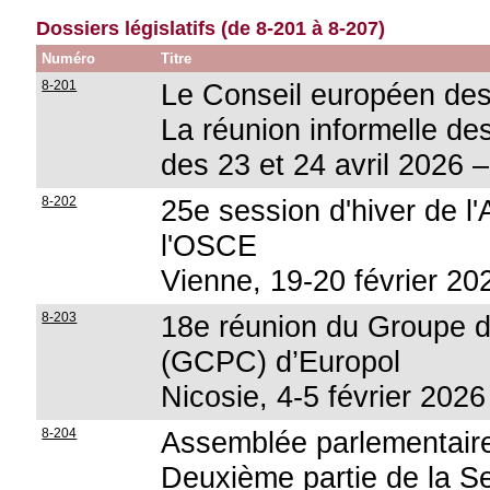
Dossiers législatifs (de 8-201 à 8-207)
Numéro
Titre
8-201
Le Conseil européen des
La réunion informelle de
des 23 et 24 avril 2026 –
8-202
25e session d'hiver de l
l'OSCE
Vienne, 19-20 février 20
8-203
18e réunion du Groupe de
(GCPC) d’Europol
Nicosie, 4-5 février 2026
8-204
Assemblée parlementaire
Deuxième partie de la Se