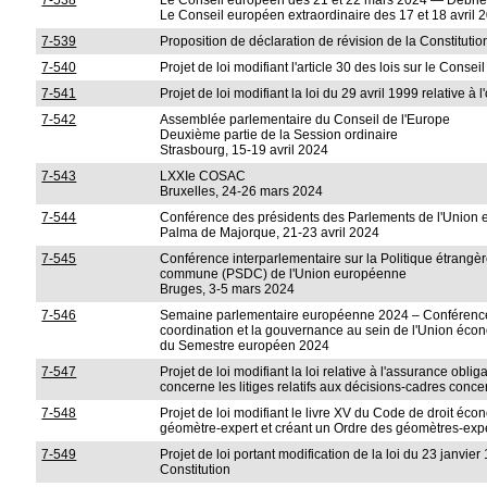
7-538
Le Conseil européen des 21 et 22 mars 2024 — Débrie
Le Conseil européen extraordinaire des 17 et 18 avril 
7-539
Proposition de déclaration de révision de la Constitutio
7-540
Projet de loi modifiant l'article 30 des lois sur le Conse
7-541
Projet de loi modifiant la loi du 29 avril 1999 relative à 
7-542
Assemblée parlementaire du Conseil de l'Europe
Deuxième partie de la Session ordinaire
Strasbourg, 15-19 avril 2024
7-543
LXXIe COSAC
Bruxelles, 24-26 mars 2024
7-544
Conférence des présidents des Parlements de l'Union
Palma de Majorque, 21-23 avril 2024
7-545
Conférence interparlementaire sur la Politique étrangè
commune (PSDC) de l'Union européenne
Bruges, 3-5 mars 2024
7-546
Semaine parlementaire européenne 2024 – Conférence inte
coordination et la gouvernance au sein de l'Union éco
du Semestre européen 2024
7-547
Projet de loi modifiant la loi relative à l'assurance obl
concerne les litiges relatifs aux décisions-cadres conc
7-548
Projet de loi modifiant le livre XV du Code de droit écon
géomètre-expert et créant un Ordre des géomètres-exper
7-549
Projet de loi portant modification de la loi du 23 janvier 
Constitution