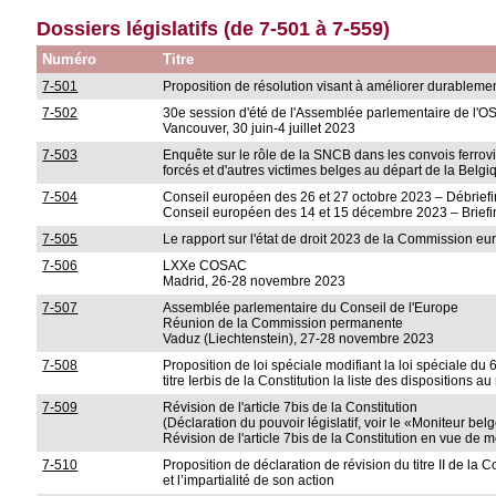
Dossiers législatifs (de 7-501 à 7-559)
Numéro
Titre
7-501
Proposition de résolution visant à améliorer durableme
7-502
30e session d'été de l'Assemblée parlementaire de l'
Vancouver, 30 juin-4 juillet 2023
7-503
Enquête sur le rôle de la SNCB dans les convois ferroviai
forcés et d'autres victimes belges au départ de la Bel
7-504
Conseil européen des 26 et 27 octobre 2023 – Débrief
Conseil européen des 14 et 15 décembre 2023 – Briefi
7-505
Le rapport sur l'état de droit 2023 de la Commission e
7-506
LXXe COSAC
Madrid, 26-28 novembre 2023
7-507
Assemblée parlementaire du Conseil de l'Europe
Réunion de la Commission permanente
Vaduz (Liechtenstein), 27-28 novembre 2023
7-508
Proposition de loi spéciale modifiant la loi spéciale du 
titre Ierbis de la Constitution la liste des dispositions
7-509
Révision de l'article 7bis de la Constitution
(Déclaration du pouvoir législatif, voir le «Moniteur be
Révision de l'article 7bis de la Constitution en vue de m
7-510
Proposition de déclaration de révision du titre II de la Co
et l’impartialité de son action