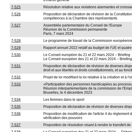
d'intérêt général
7-525
Résolution relative aux violations alarmantes et crois
7-526
Proposition de déclaration de révision de la Constitutio
compétences à la Chambre des représentants
7-527
Assemblée parlementaire du Conseil de l'Europe
Réunion de la Commission permanente
Paris, 7 mars 2024
7-528
Le programme de travail de la Commission européenn
7-529
Rapport annuel 2022 relatif au budget de l'UE et quat
7-530
Le Conseil européen du 21 et 22 mars 2024 – Briefing
Le Conseil européen des 21 et 22 mars 2024 – Briefin
7-531
Proposition de déclaration de révision de diverses disposi
droit et aux libertés et droits constitutionnels, et au fon
7-532
Projet de loi modifiant la loi relative à la création et à
7-533
«Participation des personnes handicapées au processu
Réunion interparlementaire de la commission de l'Emplo
Bruxelles, le 4 décembre 2023
7-534
Les femmes dans le sport
7-535
Proposition de déclaration de révision de diverses dispo
7-536
Proposition de modification de l'article 4 du règlement
vérification des pouvoirs
7-537
Proposition de résolution visant à rendre le transfert de 