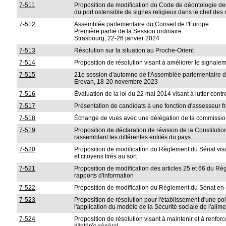
7-511
Proposition de modification du Code de déontologie de
du port ostensible de signes religieux dans le chef de
7-512
Assemblée parlementaire du Conseil de l'Europe
Première partie de la Session ordinaire
Strasbourg, 22-26 janvier 2024
7-513
Résolution sur la situation au Proche-Orient
7-514
Proposition de résolution visant à améliorer le signalem
7-515
21e session d'automne de l'Assemblée parlementaire 
Erevan, 18-20 novembre 2023
7-516
Évaluation de la loi du 22 mai 2014 visant à lutter con
7-517
Présentation de candidats à une fonction d'assesseur 
7-518
Échange de vues avec une délégation de la commissio
7-519
Proposition de déclaration de révision de la Constitut
rassemblant les différentes entités du pays
7-520
Proposition de modification du Règlement du Sénat visa
et citoyens tirés au sort
7-521
Proposition de modification des articles 25 et 66 du R
rapports d'information
7-522
Proposition de modification du Règlement du Sénat en 
7-523
Proposition de résolution pour l'établissement d'une polit
l'application du modèle de la Sécurité sociale de l'alim
7-524
Proposition de résolution visant à maintenir et à renfo