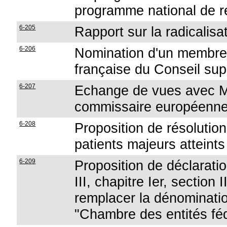
programme national de 
6-205
Rapport sur la radicalisa
6-206
Nomination d'un membre 
française du Conseil sup
6-207
Echange de vues avec M
commissaire européenn
6-208
Proposition de résolution
patients majeurs atteints
6-209
Proposition de déclaration
III, chapitre Ier, section 
remplacer la dénominati
"Chambre des entités fé