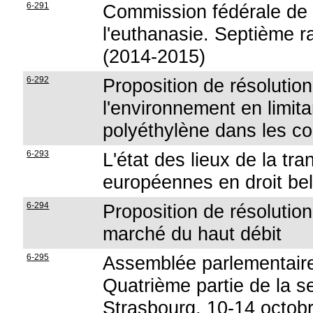
6-291
Commission fédérale de c
l'euthanasie. Septième r
(2014-2015)
6-292
Proposition de résolution
l'environnement en limita
polyéthylène dans les c
6-293
L'état des lieux de la tra
européennes en droit be
6-294
Proposition de résolution 
marché du haut débit
6-295
Assemblée parlementaire
Quatrième partie de la s
Strasbourg, 10-14 octob