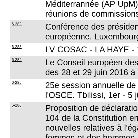
Méditerrannée (AP UpM):
réunions de commissions
6-282
Conférence des présiden
européenne, Luxembour
6-283
LV COSAC - LA HAYE - 1
6-284
Le Conseil européen des
des 28 et 29 juin 2016 à
6-285
25e session annuelle de
l'OSCE. Tbilissi, 1er - 5 j
6-286
Proposition de déclaratio
104 de la Constitution en
nouvelles relatives à l'é
femmes et des hommes