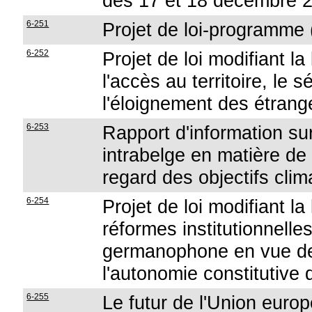
des 17 et 18 décembre 
6-251
Projet de loi-programme (
6-252
Projet de loi modifiant l
l'accès au territoire, le s
l'éloignement des étrang
6-253
Rapport d'information su
intrabelge en matière de r
regard des objectifs clim
6-254
Projet de loi modifiant l
réformes institutionnell
germanophone en vue de 
l'autonomie constituti
6-255
Le futur de l'Union euro