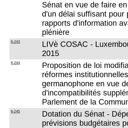
Sénat en vue de faire en
d'un délai suffisant pou
rapports d'information a
plénière
6-243
LIVè COSAC - Luxembou
2015
6-244
Proposition de loi modif
réformes institutionnell
germanophone en vue de r
d'incompatibilités suppl
Parlement de la Commu
6-245
Dotation du Sénat - Dépe
prévisions budgétaires p