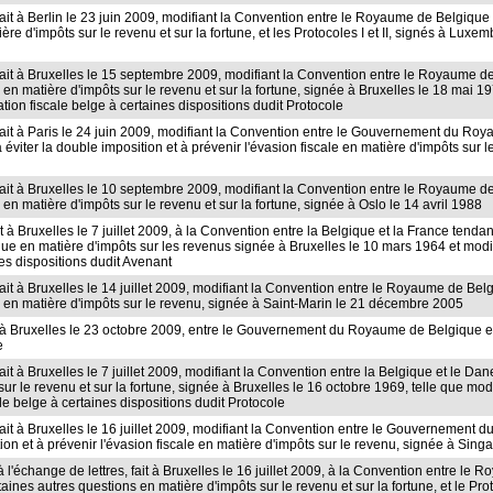
 fait à Berlin le 23 juin 2009, modifiant la Convention entre le Royaume de Belgiq
ière d'impôts sur le revenu et sur la fortune, et les Protocoles I et II, signés à Luxem
 fait à Bruxelles le 15 septembre 2009, modifiant la Convention entre le Royaume d
e en matière d'impôts sur le revenu et sur la fortune, signée à Bruxelles le 18 mai 1
ation fiscale belge à certaines dispositions dudit Protocole
e, fait à Paris le 24 juin 2009, modifiant la Convention entre le Gouvernement du
viter la double imposition et à prévenir l'évasion fiscale en matière d'impôts sur le
, fait à Bruxelles le 10 septembre 2009, modifiant la Convention entre le Royaume 
 en matière d'impôts sur le revenu et sur la fortune, signée à Oslo le 14 avril 1988
it à Bruxelles le 7 juillet 2009, à la Convention entre la Belgique et la France tendan
oque en matière d'impôts sur les revenus signée à Bruxelles le 10 mars 1964 et modif
nes dispositions dudit Avenant
fait à Bruxelles le 14 juillet 2009, modifiant la Convention entre le Royaume de Bel
le en matière d'impôts sur le revenu, signée à Saint-Marin le 21 décembre 2005
fait à Bruxelles le 23 octobre 2009, entre le Gouvernement du Royaume de Belgique
e
fait à Bruxelles le 7 juillet 2009, modifiant la Convention entre la Belgique et le Da
sur le revenu et sur la fortune, signée à Bruxelles le 16 octobre 1969, telle que m
le belge à certaines dispositions dudit Protocole
, fait à Bruxelles le 16 juillet 2009, modifiant la Convention entre le Gouverneme
ion et à prévenir l'évasion fiscale en matière d'impôts sur le revenu, signée à Si
t à l'échange de lettres, fait à Bruxelles le 16 juillet 2009, à la Convention entr
rtaines autres questions en matière d'impôts sur le revenu et sur la fortune, et le Pr