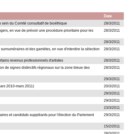
Date
au sein du Comité consultatif de bioéthique
28/3/2011
angers, en vue de prévoir une procédure prioritaire pour les
28/3/2011
28/3/2011
s surnuméraires et des gamètes, en vue d'interdire la sélection
28/3/2011
rtains revenus professionnels d'artistes
28/3/2011
ition de signes distinctifs régionaux sur la zone bleue des
28/3/2011
29/3/2011
mars 2010-mars 2011)
20/3/2011
29/3/2011
29/3/2011
23/3/2011
tulaires et candidats suppléants pour l'élection du Parlement
29/3/2011
15/2/2011
28/3/2011