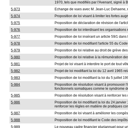
1970, tels que modifiés par l'Avenant, signé à
5-973
Echange de vues avec M. Jean-Luc Dehaene, r
5-974
Proposition de loi visant à limiter les fortes 
5-975
Proposition de déclaration de révision de l'art
5-976
Proposition de loi interdisant les organisations
5-977
Proposition de loi insérant un article 59/1 dans
5-978
Proposition de loi modifiant l'article 55 du Cod
5-979
Proposition de loi relative au droit de grève de
5-980
Proposition de loi relative à la rémunération d
5-981
Projet de loi visant à interdire le port de tout
5-982
Projet de loi modifiant la loi du 12 avril 1965 r
5-983
Proposition de loi modifiant la loi du 5 juille
5-984
Proposition de résolution visant à promouvoir l
fonctionnels somatiques comme le syndrome de
5-985
Proposition de résolution visant à renforcer le
5-986
Proposition de loi modifiant la loi du 24 janvi
renforcer les règles en matière de pratiques co
5-987
Proposition de loi visant à améliorer les congés
5-988
Proposition de loi modifiant le Code des impôts 
5-989
Le nouveau cadre financier pluriannuel pour un