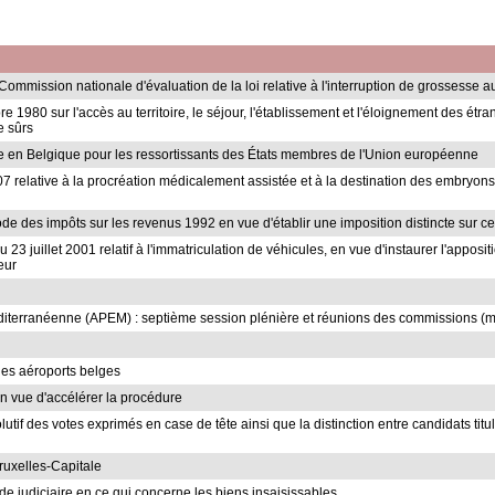
a Commission nationale d'évaluation de la loi relative à l'interruption de grossesse 
re 1980 sur l'accès au territoire, le séjour, l'établissement et l'éloignement des étr
e sûrs
sile en Belgique pour les ressortissants des États membres de l'Union européenne
 2007 relative à la procréation médicalement assistée et à la destination des embryon
ode des impôts sur les revenus 1992 en vue d'établir une imposition distincte sur ce
du 23 juillet 2001 relatif à l'immatriculation de véhicules, en vue d'instaurer l'appos
eur
iterranéenne (APEM) : septième session plénière et réunions des commissions (
 des aéroports belges
en vue d'accélérer la procédure
olutif des votes exprimés en case de tête ainsi que la distinction entre candidats ti
Bruxelles-Capitale
ode judiciaire en ce qui concerne les biens insaisissables