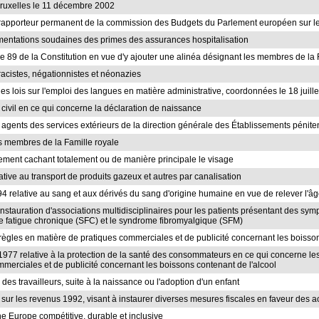
 Bruxelles le 11 décembre 2002
apporteur permanent de la commission des Budgets du Parlement européen sur le
augmentations soudaines des primes des assurances hospitalisation
icle 89 de la Constitution en vue d'y ajouter une alinéa désignant les membres de l
 racistes, négationnistes et néonazies
 les lois sur l'emploi des langues en matière administrative, coordonnées le 18 juill
e civil en ce qui concerne la déclaration de naissance
s agents des services extérieurs de la direction générale des Établissements péniten
es membres de la Famille royale
 vêtement cachant totalement ou de manière principale le visage
elative au transport de produits gazeux et autres par canalisation
t 1994 relative au sang et aux dérivés du sang d'origine humaine en vue de relever 
'instauration d'associations multidisciplinaires pour les patients présentant des 
 fatigue chronique (SFC) et le syndrome fibromyalgique (SFM)
s règles en matière de pratiques commerciales et de publicité concernant les boisso
er 1977 relative à la protection de la santé des consommateurs en ce qui concerne le
mmerciales et de publicité concernant les boissons contenant de l'alcool
 des travailleurs, suite à la naissance ou l'adoption d'un enfant
sur les revenus 1992, visant à instaurer diverses mesures fiscales en faveur des act
e Europe compétitive, durable et inclusive