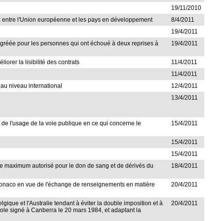
19/11/2010
iaux entre l'Union européenne et les pays en développement
8/4/2011
19/4/2011
e agréée pour les personnes qui ont échoué à deux reprises à
19/4/2011
orer la lisibilité des contrats
11/4/2011
11/4/2011
 au niveau international
12/4/2011
13/4/2011
et de l'usage de la voie publique en ce qui concerne le
15/4/2011
15/4/2011
15/4/2011
'âge maximum autorisé pour le don de sang et de dérivés du
18/4/2011
de Monaco en vue de l'échange de renseignements en matière
20/4/2011
gique et l'Australie tendant à éviter la double imposition et à
20/4/2011
ocole signé à Canberra le 20 mars 1984, et adaptant la