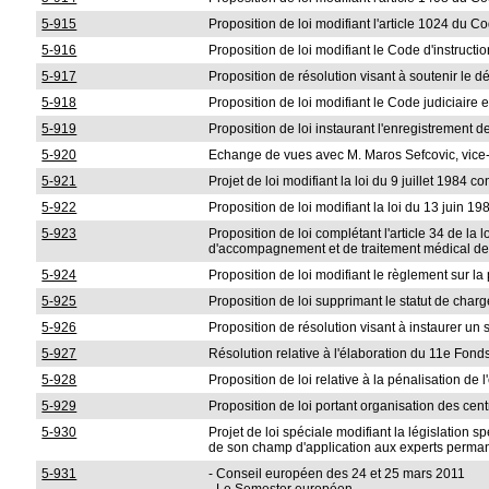
5-915
Proposition de loi modifiant l'article 1024 du C
5-916
Proposition de loi modifiant le Code d'instructi
5-917
Proposition de résolution visant à soutenir le
5-918
Proposition de loi modifiant le Code judiciaire e
5-919
Proposition de loi instaurant l'enregistrement d
5-920
Echange de vues avec M. Maros Sefcovic, vice
5-921
Projet de loi modifiant la loi du 9 juillet 1984 co
5-922
Proposition de loi modifiant la loi du 13 juin 1
5-923
Proposition de loi complétant l'article 34 de la
d'accompagnement et de traitement médical de 
5-924
Proposition de loi modifiant le règlement sur la 
5-925
Proposition de loi supprimant le statut de char
5-926
Proposition de résolution visant à instaurer u
5-927
Résolution relative à l'élaboration du 11e Fo
5-928
Proposition de loi relative à la pénalisation de 
5-929
Proposition de loi portant organisation des cent
5-930
Projet de loi spéciale modifiant la législation 
de son champ d'application aux experts perman
5-931
- Conseil européen des 24 et 25 mars 2011