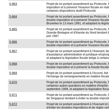
5-963
Projet de loi portant assentiment au Protocole,
imposition et à prévenir l'évasion fiscale en mat
certaines dispositions dudit Protocole
5-964
Projet de loi portant assentiment au Protocole,
double imposition et à prévenir l'évasion fiscal
Bruxelles le 13 mars 1991, et adaptant la législ
5-965
Projet de loi portant assentiment au Protocol
Grande-Bretagne et d'Irlande du Nord tendant à é
juin 1987
5-966
Projet de loi portant assentiment au Protocole
double imposition et à prévenir l'évasion fiscale
5-967
Projet de loi portant assentiment à l'Avenant, fa
d'assistance administrative et juridique récipr
et adaptant la législation fiscale belge à certai
5-968
Projet de loi portant assentiment au Protocole, 
double imposition et à prévenir la fraude fisca
5-969
Projet de loi portant assentiment à l'Accord, 
l'échange de renseignements en matière fiscal
5-970
Projet de loi portant assentiment au Protocole, 
certaines autres questions en matière d'impôts 
septembre 1999, et adaptant la législation fisca
5-971
Projet de loi portant assentiment au Protocole
de Singapour tendant à éviter la double imposit
5-972
Projet de loi portant assentiment à l'Avenant e
d'éviter les doubles impositions et de régler ce