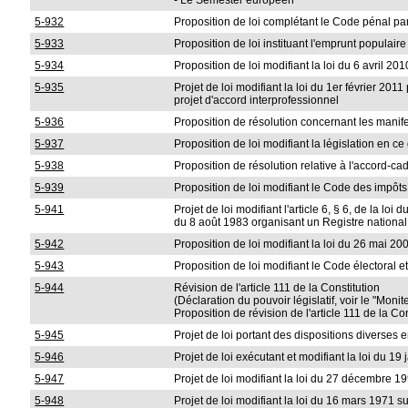
- Le Semester européen
5-932
Proposition de loi complétant le Code pénal par 
5-933
Proposition de loi instituant l'emprunt populaire
5-934
Proposition de loi modifiant la loi du 6 avril 
5-935
Projet de loi modifiant la loi du 1er février 20
projet d'accord interprofessionnel
5-936
Proposition de résolution concernant les manif
5-937
Proposition de loi modifiant la législation en
5-938
Proposition de résolution relative à l'accord-ca
5-939
Proposition de loi modifiant le Code des impôt
5-941
Projet de loi modifiant l'article 6, § 6, de la lo
du 8 août 1983 organisant un Registre nationa
5-942
Proposition de loi modifiant la loi du 26 mai 200
5-943
Proposition de loi modifiant le Code électoral 
5-944
Révision de l'article 111 de la Constitution
(Déclaration du pouvoir législatif, voir le "Moni
Proposition de révision de l'article 111 de la Co
5-945
Projet de loi portant des dispositions diverses
5-946
Projet de loi exécutant et modifiant la loi du 1
5-947
Projet de loi modifiant la loi du 27 décembre 1
5-948
Projet de loi modifiant la loi du 16 mars 1971 