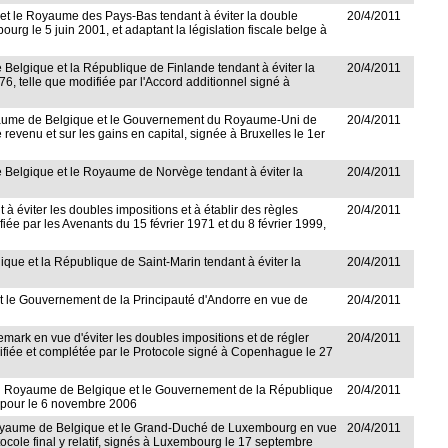
ue et le Royaume des Pays-Bas tendant à éviter la double
20/4/2011
bourg le 5 juin 2001, et adaptant la législation fiscale belge à
e Belgique et la République de Finlande tendant à éviter la
20/4/2011
976, telle que modifiée par l'Accord additionnel signé à
 Royaume de Belgique et le Gouvernement du Royaume-Uni de
20/4/2011
 revenu et sur les gains en capital, signée à Bruxelles le 1er
de Belgique et le Royaume de Norvège tendant à éviter la
20/4/2011
t à éviter les doubles impositions et à établir des règles
20/4/2011
iée par les Avenants du 15 février 1971 et du 8 février 1999,
gique et la République de Saint-Marin tendant à éviter la
20/4/2011
 et le Gouvernement de la Principauté d'Andorre en vue de
20/4/2011
nemark en vue d'éviter les doubles impositions et de régler
20/4/2011
odifiée et complétée par le Protocole signé à Copenhague le 27
nt du Royaume de Belgique et le Gouvernement de la République
20/4/2011
ngapour le 6 novembre 2006
e le Royaume de Belgique et le Grand-Duché de Luxembourg en vue
20/4/2011
otocole final y relatif, signés à Luxembourg le 17 septembre