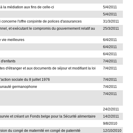
à la médiation aux fins de celle-ci
5/4/2011
5/4/2011
i concerne l'offre conjointe de polices d'assurances
31/3/2011
sionnel, et exécutant le compromis du gouvernement relatif au
25/3/2011
 vie meilleures
6/4/2011
6/4/2011
6/4/2011
 d'enfants
7/4/2011
cartes d'étranger et aux documents de séjour et modifiant la loi
7/4/2011
'action sociale du 8 juillet 1976
7/4/2011
 Communauté germanophone
7/4/2011
7/4/2011
24/2/2011
 survie et créant un Fonds belge pour la Sécurité alimentaire
14/2/2011
9/8/2010
version du congé de maternité en congé de paternité
12/10/2010