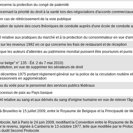
 concerne la protection du congé de paternité
concernant la priorité du droit à la santé lors des négociations d'accords commerc
e en cas de rétrécissement de la voie publique
bligation de suivre des cours théoriques de conduite auprès d'une école de conduit
010 relative aux pratiques du marché et à la protection du consommateur en vue d'améli
 sur les revenus 1992 en ce qui concerne les frais de restaurant et de réception
e que les auteurs d'atteintes au patrimoine mondial puissent être poursuivis et punis
teur belge" n° 135 - Éd. 2 du 7 mai 2010)
nstitution, en vue de supprimer les sénateurs de droit
er décembre 1975 portant règlement général sur la police de la circulation routière 
fessionnels en agglomération
d ou du voile pour le personnel des services publics fédéraux
 processus de paix au Pays basque
t 1994 relative au sang et aux dérivés du sang d'origine humaine en vue de relever l
ait à Bruxelles le 15 juillet 2009, entre le Royaume de Belgique et la Principauté 
ocole, fait à Paris le 24 juin 2009, modifiant la Convention entre le Royaume de Bel
sur le revenu, signée à Canberra le 13 octobre 1977, telle que modifiée par le Prot
ns dudit Second Protocole