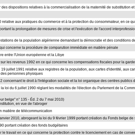
des dispositions relatives à la commercialisation de la maternité de substitution et 
2010 relative aux pratiques du commerce et à la protection du consommateur, en ce qu
11 portant la prolongation de mesures de crise et l'exécution de l'accord interprofes
estations de la population algérienne demandant la démocratie et des conditions de
 ce qui concerne la procédure de comparution immédiate en matière pénale
dre entre l'Union européenne et la Libye
s sur les revenus 1992 en ce qui concerne les compensations fiscales pour la garde
i du 19 juillet 1991 relative aux registres de la population, aux cartes d'identité, aux 
l des personnes physiques
2 concernant le droit à l'intégration sociale et la loi organique des centres publics d
et la loi du 6 juillet 1990 réglant les modalités de l'élection du Parlement de la
teur belge" n° 135 - Éd. 2 du 7 mai 2010)
nstitution, en vue de l'abroger
 en matière de télécommunication
9 janvier 2010, abrogeant la loi du 9 février 1999 portant création du Fonds belge de
990 portant création des fonds budgétaires
sur le travail en ce qui concerne la protection contre le licenciement en cas de con