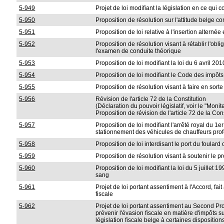
5-949
Projet de loi modifiant la législation en ce qui
5-950
Proposition de résolution sur l'attitude belge 
5-951
Proposition de loi relative à l'insertion alterné
5-952
Proposition de résolution visant à rétablir l'o
l'examen de conduite théorique
5-953
Proposition de loi modifiant la loi du 6 avril 2
5-954
Proposition de loi modifiant le Code des impôts
5-955
Proposition de résolution visant à faire en sort
5-956
Révision de l'article 72 de la Constitution
(Déclaration du pouvoir législatif, voir le "Moni
Proposition de révision de l'article 72 de la Co
5-957
Proposition de loi modifiant l'arrêté royal du 1
stationnement des véhicules de chauffeurs pro
5-958
Proposition de loi interdisant le port du foular
5-959
Proposition de résolution visant à soutenir le
5-960
Proposition de loi modifiant la loi du 5 juille
sang
5-961
Projet de loi portant assentiment à l'Accord, f
fiscale
5-962
Projet de loi portant assentiment au Second Prot
prévenir l'évasion fiscale en matière d'impôts 
législation fiscale belge à certaines dispositio