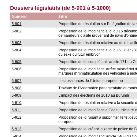
Dossiers législatifs (de 5-901 à 5-1000)
Numéro
Titre
5-901
Proposition de résolution sur l'intégration de l
5-902
Proposition de loi modifiant la loi du 15 décemb
demandeurs d'asile provenant de pays d'origin
5-903
Proposition de résolution relative au droit d'a
5-904
Proposition de loi modifiant la loi du 6 juillet
du sexe du futur embryon
5-905
Proposition de loi complétant l'article 171 du C
5-906
Proposition de loi modifiant l'arrêté ministériel 
marques d'immatriculation des véhicules à mot
5-907
Les ressources de l'Union européenne
5-908
Travaux de l'Assemblée parlementaire euroméd
5-909
L'impact des élections de 2010 au Burundi
5-910
Proposition de résolution relative à la sécurité
5-911
Proposition de loi modifiant le Code judiciaire 
5-912
Proposition de loi visant à supprimer l'effet dév
européen
5-913
Proposition de loi créant la zone de police de 
5-914
Proposition de loi modifiant l'article 1408 du C