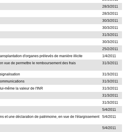
28/3/2011
28/3/2011
30/3/2011
30/3/2011
31/3/2011
30/3/2011
25/2/2011
transplantation d'organes prélevés de manière illicite
1/4/2011
s, en vue de permettre le remboursement des frais
31/3/2011
 signalisation
31/3/2011
lécommunications
31/3/2011
lui-même la valeur de l'INR
31/3/2011
31/3/2011
31/3/2011
5/4/2011
sions et une déclaration de patrimoine, en vue de l'élargissement
5/4/2011
5/4/2011