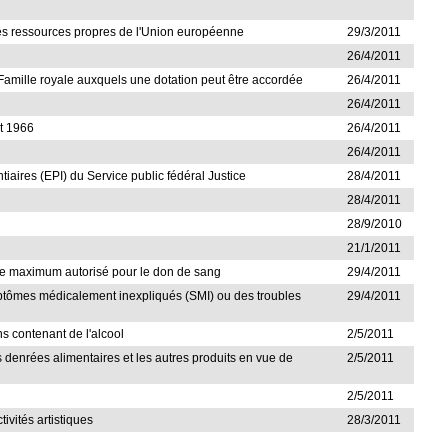
s ressources propres de l'Union européenne
29/3/2011
26/4/2011
a Famille royale auxquels une dotation peut être accordée
26/4/2011
26/4/2011
et 1966
26/4/2011
26/4/2011
tiaires (EPI) du Service public fédéral Justice
28/4/2011
28/4/2011
28/9/2010
21/1/2011
l'âge maximum autorisé pour le don de sang
29/4/2011
symptômes médicalement inexpliqués (SMI) ou des troubles
29/4/2011
ns contenant de l'alcool
2/5/2011
s denrées alimentaires et les autres produits en vue de
2/5/2011
2/5/2011
ivités artistiques
28/3/2011