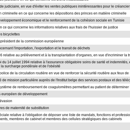
ode judiciaire, en vue d'éviter les ventes publiques inintéressantes pour le créancier
on criminelle en ce qui concerne les dépositions des princes en matière criminelle
 développement économique et le renforcement de la cohésion sociale en Tunisie
n ce qui concerne les informations relatives aux frais de l'huissier de justice
es bicyclettes
-président de la commission européenne
ncernant l'importation, l'exportation et le transit de déchets
986 relative au prélèvement et à la transplantation d'organes, en vue d'incriminer la 
 loi du 14 juillet 1994 relative à l'assurance obligatoire soins de santé et indemnité
la surcharge pondérale et de l'obésité
police de la circulation routière en vue de renforcer la sécurité routière aux feux de
gé de mission particulière auprès de l'Institut belge des services postaux et des té
n système de remboursement de coagulomètres permettant au patient de déterminer 
nds européen de développement
l'évasion
res de maternité de substitution
spéciale relative à l'obligation de déposer une liste de mandats, fonctions et profes
ents, membres de cabinet et membres des cellules stratégiques des cabinets