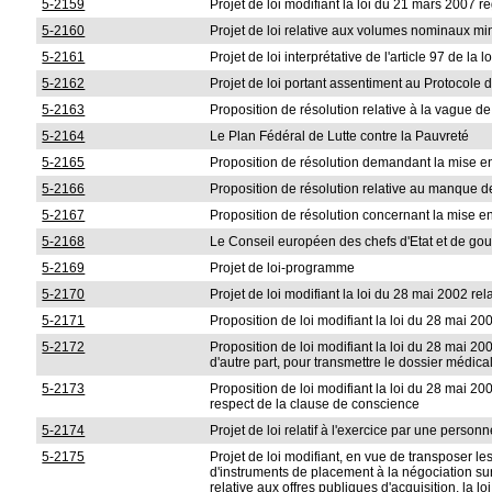
5-2159
Projet de loi modifiant la loi du 21 mars 2007 rég
5-2160
Projet de loi relative aux volumes nominaux m
5-2161
Projet de loi interprétative de l'article 97 de la 
5-2162
Projet de loi portant assentiment au Protocole 
5-2163
Proposition de résolution relative à la vague d
5-2164
Le Plan Fédéral de Lutte contre la Pauvreté
5-2165
Proposition de résolution demandant la mise en
5-2166
Proposition de résolution relative au manque 
5-2167
Proposition de résolution concernant la mise e
5-2168
Le Conseil européen des chefs d'Etat et de go
5-2169
Projet de loi-programme
5-2170
Projet de loi modifiant la loi du 28 mai 2002 re
5-2171
Proposition de loi modifiant la loi du 28 mai 200
5-2172
Proposition de loi modifiant la loi du 28 mai 20
d'autre part, pour transmettre le dossier médic
5-2173
Proposition de loi modifiant la loi du 28 mai 20
respect de la clause de conscience
5-2174
Projet de loi relatif à l'exercice par une pers
5-2175
Projet de loi modifiant, en vue de transposer l
d'instruments de placement à la négociation sur 
relative aux offres publiques d'acquisition, la 