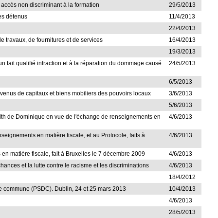
n accès non discriminant à la formation
29/5/2013
des détenus
11/4/2013
22/4/2013
de travaux, de fournitures et de services
16/4/2013
19/3/2013
 un fait qualifié infraction et à la réparation du dommage causé
24/5/2013
6/5/2013
evenus de capitaux et biens mobiliers des pouvoirs locaux
3/6/2013
5/6/2013
lth de Dominique en vue de l'échange de renseignements en
4/6/2013
seignements en matière fiscale, et au Protocole, faits à
4/6/2013
en matière fiscale, fait à Bruxelles le 7 décembre 2009
4/6/2013
hances et la lutte contre le racisme et les discriminations
4/6/2013
18/4/2012
ense commune (PSDC). Dublin, 24 et 25 mars 2013
10/4/2013
4/6/2013
28/5/2013