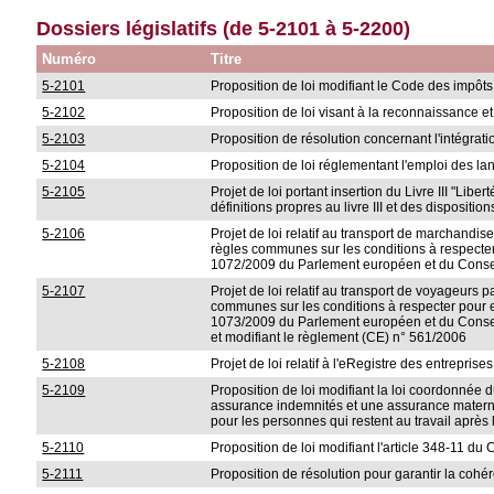
Dossiers législatifs (de 5-2101 à 5-2200)
Numéro
Titre
5-2101
Proposition de loi modifiant le Code des impôts
5-2102
Proposition de loi visant à la reconnaissance e
5-2103
Proposition de résolution concernant l'intégrat
5-2104
Proposition de loi réglementant l'emploi des la
5-2105
Projet de loi portant insertion du Livre III "Li
définitions propres au livre III et des dispositio
5-2106
Projet de loi relatif au transport de marchand
règles communes sur les conditions à respecter 
1072/2009 du Parlement européen et du Conseil
5-2107
Projet de loi relatif au transport de voyageur
communes sur les conditions à respecter pour ex
1073/2009 du Parlement européen et du Conseil
et modifiant le règlement (CE) n° 561/2006
5-2108
Projet de loi relatif à l'eRegistre des entreprise
5-2109
Proposition de loi modifiant la loi coordonnée du
assurance indemnités et une assurance maternité
pour les personnes qui restent au travail après l
5-2110
Proposition de loi modifiant l'article 348-11 du
5-2111
Proposition de résolution pour garantir la coh