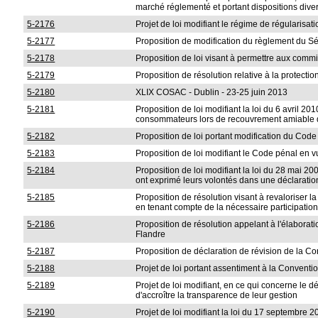
marché réglementé et portant dispositions divers
5-2176
Projet de loi modifiant le régime de régularisati
5-2177
Proposition de modification du règlement du Sén
5-2178
Proposition de loi visant à permettre aux commis
5-2179
Proposition de résolution relative à la protection
5-2180
XLIX COSAC - Dublin - 23-25 juin 2013
5-2181
Proposition de loi modifiant la loi du 6 avril 2
consommateurs lors de recouvrement amiable 
5-2182
Proposition de loi portant modification du Code
5-2183
Proposition de loi modifiant le Code pénal en v
5-2184
Proposition de loi modifiant la loi du 28 mai 20
ont exprimé leurs volontés dans une déclaratio
5-2185
Proposition de résolution visant à revaloriser
en tenant compte de la nécessaire participation
5-2186
Proposition de résolution appelant à l'élaborati
Flandre
5-2187
Proposition de déclaration de révision de la Co
5-2188
Projet de loi portant assentiment à la Conventi
5-2189
Projet de loi modifiant, en ce qui concerne le d
d'accroître la transparence de leur gestion
5-2190
Projet de loi modifiant la loi du 17 septembre 2