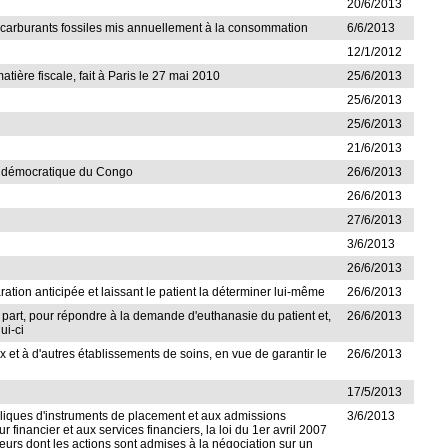
20/6/2013
e carburants fossiles mis annuellement à la consommation
6/6/2013
12/1/2012
ière fiscale, fait à Paris le 27 mai 2010
25/6/2013
25/6/2013
25/6/2013
21/6/2013
ue démocratique du Congo
26/6/2013
26/6/2013
27/6/2013
3/6/2013
26/6/2013
aration anticipée et laissant le patient la déterminer lui-même
26/6/2013
ne part, pour répondre à la demande d'euthanasie du patient et,
26/6/2013
ui-ci
ux et à d'autres établissements de soins, en vue de garantir le
26/6/2013
17/5/2013
publiques d'instruments de placement et aux admissions
3/6/2013
financier et aux services financiers, la loi du 1er avril 2007
tteurs dont les actions sont admises à la négociation sur un