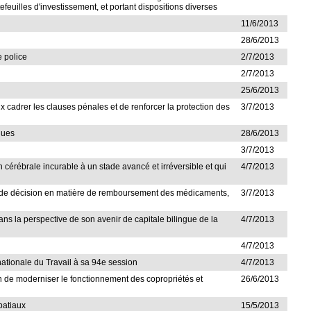
efeuilles d'investissement, et portant dispositions diverses
11/6/2013
28/6/2013
e police
2/7/2013
2/7/2013
25/6/2013
ux cadrer les clauses pénales et de renforcer la protection des
3/7/2013
ques
28/6/2013
3/7/2013
n cérébrale incurable à un stade avancé et irréversible et qui
4/7/2013
ssus de décision en matière de remboursement des médicaments,
3/7/2013
dans la perspective de son avenir de capitale bilingue de la
4/7/2013
4/7/2013
nationale du Travail à sa 94e session
4/7/2013
afin de moderniser le fonctionnement des copropriétés et
26/6/2013
patiaux
15/5/2013