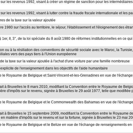
 sur les revenus 1992, visant à créer un régime de sanction pour les intermédiaires 
ur les revenus 1992, visant à lutter contre la fraude fiscale internationale et les pa
res de la taxe sur la valeur ajoutée
re 1980 sur l'accès au territoire, le séjour, l'établissement et l'éloignement des é
, § 1er, II, 3°, de la loi spéciale du 8 août 1980 de réformes institutionnelles en ce 
ion ou à la résiliation des conventions de sécurité sociale avec le Maroc, la Tunisie
miliales vers des pays tiers à l'Union européenne
e la taxe sur la valeur ajoutée à l'achat d'une voiture par une famille nombreuse
n explicite de l'enseignement dans les objectifs de l'aide humanitaire
tre le Royaume de Belgique et Saint-Vincent-et-les-Grenadines en vue de l'échange 
 fait à Bruxelles le 8 mars 2010, modifiant la Convention entre le Royaume de Belg
tière d'impôts sur le revenu, signée à Bruxelles le 29 août 1977, telle que modifiée 
ntre le Royaume de Belgique et le Commonwealth des Bahamas en vue de l'échange d
 fait à Bruxelles le 15 septembre 2009, modifiant la Convention entre le Royaume de
e en matière d'impôts sur le revenu et sur la fortune, signée à Bruxelles le 23 mai 2
tre le Royaume de Belgique et le Belize en vue de l'échange de renseignements en m