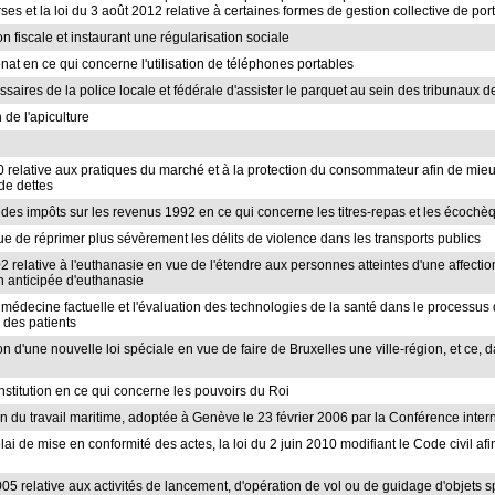
es et la loi du 3 août 2012 relative à certaines formes de gestion collective de port
on fiscale et instaurant une régularisation sociale
at en ce qui concerne l'utilisation de téléphones portables
saires de la police locale et fédérale d'assister le parquet au sein des tribunaux d
 de l'apiculture
010 relative aux pratiques du marché et à la protection du consommateur afin de mie
de dettes
 des impôts sur les revenus 1992 en ce qui concerne les titres-repas et les écochè
ue de réprimer plus sévèrement les délits de violence dans les transports publics
02 relative à l'euthanasie en vue de l'étendre aux personnes atteintes d'une affectio
n anticipée d'euthanasie
 la médecine factuelle et l'évaluation des technologies de la santé dans le proce
 des patients
on d'une nouvelle loi spéciale en vue de faire de Bruxelles une ville-région, et ce, 
nstitution en ce qui concerne les pouvoirs du Roi
on du travail maritime, adoptée à Genève le 23 février 2006 par la Conférence inter
élai de mise en conformité des actes, la loi du 2 juin 2010 modifiant le Code civil 
005 relative aux activités de lancement, d'opération de vol ou de guidage d'objets s