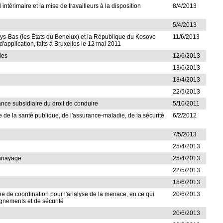
l intérimaire et la mise de travailleurs à la disposition
8/4/2013
5/4/2013
ys-Bas (les États du Benelux) et la République du Kosovo
11/6/2013
d'application, faits à Bruxelles le 12 mai 2011
les
12/6/2013
13/6/2013
18/4/2013
22/5/2013
éance subsidiaire du droit de conduire
5/10/2011
ne de la santé publique, de l'assurance-maladie, de la sécurité
6/2/2012
7/5/2013
25/4/2013
onnayage
25/4/2013
22/5/2013
18/6/2013
ane de coordination pour l'analyse de la menace, en ce qui
20/6/2013
gnements et de sécurité
20/6/2013