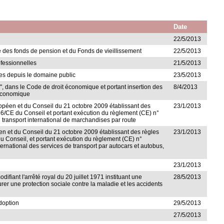
Date
22/5/2013
le des fonds de pension et du Fonds de vieillissement
22/5/2013
ofessionnelles
21/5/2013
les depuis le domaine public
23/5/2013
es", dans le Code de droit économique et portant insertion des
8/4/2013
t économique
ropéen et du Conseil du 21 octobre 2009 établissant des
23/1/2013
/26/CE du Conseil et portant exécution du règlement (CE) n°
ransport international de marchandises par route
éen et du Conseil du 21 octobre 2009 établissant des règles
23/1/2013
du Conseil, et portant exécution du règlement (CE) n°
national des services de transport par autocars et autobus,
23/1/2013
ifiant l'arrêté royal du 20 juillet 1971 instituant une
28/5/2013
rer une protection sociale contre la maladie et les accidents
adoption
29/5/2013
27/5/2013