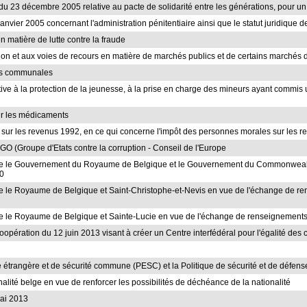
loi du 23 décembre 2005 relative au pacte de solidarité entre les générations, pour u
 janvier 2005 concernant l'administration pénitentiaire ainsi que le statut juridique 
n matière de lutte contre la fraude
rmation et aux voies de recours en matière de marchés publics et de certains marchés 
ives communales
elative à la protection de la jeunesse, à la prise en charge des mineurs ayant commis
sur les médicaments
s sur les revenus 1992, en ce qui concerne l'impôt des personnes morales sur les r
 (Groupe d'Etats contre la corruption - Conseil de l'Europe
 entre le Gouvernement du Royaume de Belgique et le Gouvernement du Commonwea
10
tre le Royaume de Belgique et Saint-Christophe-et-Nevis en vue de l'échange de ren
ntre le Royaume de Belgique et Sainte-Lucie en vue de l'échange de renseignements 
coopération du 12 juin 2013 visant à créer un Centre interfédéral pour l'égalité des c
ue étrangère et de sécurité commune (PESC) et la Politique de sécurité et de déf
nalité belge en vue de renforcer les possibilités de déchéance de la nationalité
mai 2013