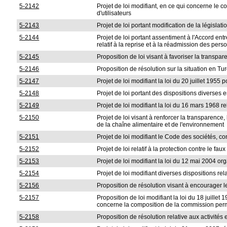
5-2142
Projet de loi modifiant, en ce qui concerne le cont
d'utilisateurs
5-2143
Projet de loi portant modification de la législat
5-2144
Projet de loi portant assentiment à l'Accord 
relatif à la reprise et à la réadmission des pers
5-2145
Proposition de loi visant à favoriser la transpar
5-2146
Proposition de résolution sur la situation en Tu
5-2147
Projet de loi modifiant la loi du 20 juillet 1955 
5-2148
Projet de loi portant des dispositions diverses
5-2149
Projet de loi modifiant la loi du 16 mars 1968 r
5-2150
Projet de loi visant à renforcer la transparence
de la chaîne alimentaire et de l'environnement
5-2151
Projet de loi modifiant le Code des sociétés, c
5-2152
Projet de loi relatif à la protection contre le fa
5-2153
Projet de loi modifiant la loi du 12 mai 2004 o
5-2154
Projet de loi modifiant diverses dispositions rela
5-2156
Proposition de résolution visant à encourager 
5-2157
Proposition de loi modifiant la loi du 18 juill
concerne la composition de la commission per
5-2158
Proposition de résolution relative aux activités