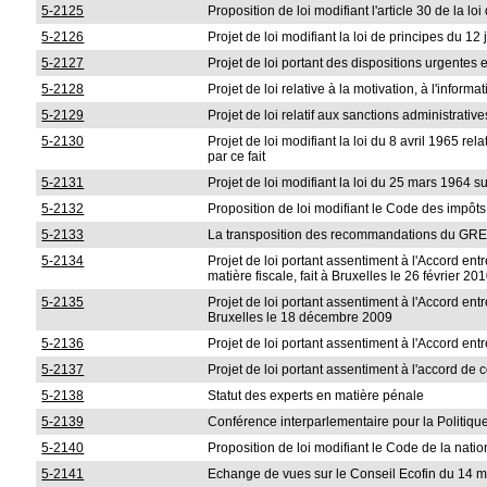
5-2125
Proposition de loi modifiant l'article 30 de la 
5-2126
Projet de loi modifiant la loi de principes du 12
5-2127
Projet de loi portant des dispositions urgentes e
5-2128
Projet de loi relative à la motivation, à l'info
5-2129
Projet de loi relatif aux sanctions administrat
5-2130
Projet de loi modifiant la loi du 8 avril 1965 r
par ce fait
5-2131
Projet de loi modifiant la loi du 25 mars 1964 
5-2132
Proposition de loi modifiant le Code des impôt
5-2133
La transposition des recommandations du GREGO
5-2134
Projet de loi portant assentiment à l'Accord
matière fiscale, fait à Bruxelles le 26 février 20
5-2135
Projet de loi portant assentiment à l'Accord en
Bruxelles le 18 décembre 2009
5-2136
Projet de loi portant assentiment à l'Accord e
5-2137
Projet de loi portant assentiment à l'accord de 
5-2138
Statut des experts en matière pénale
5-2139
Conférence interparlementaire pour la Politiq
5-2140
Proposition de loi modifiant le Code de la natio
5-2141
Echange de vues sur le Conseil Ecofin du 14 