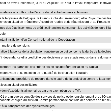
rat de travail intérimaire, la loi du 24 juillet 1987 sur le travail temporaire, le travai
ion relative à la lutte contre l'écart salarial entre hommes et femmes
entre le Royaume de Belgique, le Grand-Duché du Luxembourg et le Royaume des Pa
onnes en situation irrégulière (Accord de reprise et de réadmission) et au Protocole 
ence des établissements de crédit et financiers concernant les activités de leurs filia
rquie
portant institution d'un Conseil national de la Coopération
 en matière de pensions
elative à la police de la circulation routière en ce qui concerne la durée de la déch
, l'indépendance et la crédibilité des décisions prises et avis rendus dans le domai
oncernant les garanties des créanciers en cas de réorganisation du capital
ux monnayage et au maintien de la qualité de la circulation fiduciaire
rganisant une procédure de recours dans le cadre de la protection contre le faux m
tives au statut des militaires
le don d'excédents alimentaires par une exemption de la TVA
et 1991 organique du contrôle des services de police et de renseignement et de l'Org
manente chargée du suivi du Comité permanent de contrôle des services de rensei
 et à la transparence des syndicats belges