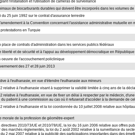
lant l'installation et l'utilisation de caméras de surveillance
inimaux de biocarburants durables qui doivent être incorporés dans les volumes d
loi du 25 juin 1992 sur le contrat d'assurance terrestre
d'amendement à la Convention concernant l'assistance administrative mutuelle en mat
e protestations en Turquie
 place de contrats d'administration dans les services publics fédéraux
de liberté et de sécurité et à l'appui au développement démocratique en Républiq
n oeuvre de l'accouchement policlinique
uvernement des 27 et 28 juin 2013
lative à l'euthanasie, en vue d'étendre l'euthanasie aux mineurs
2 relative à l'euthanasie visant à supprimer la validité limitée à cinq ans de la décl
02 relative à l'euthanasie, en vue de fixer un délai à respecter par le médecin, d'u
al du patient à une commission au cas où il refuserait d'accéder à la demande de cel
02 relative à l'euthanasie et la loi coordonnée du 10 juillet 2008 relative aux hôpita
onne morale de la profession de géomètre-expert
es directives 2010/73/UE et 2010/78/UE, la loi du 16 juin 2006 relative aux offres 
des marchés réglementés, la loi du 2 août 2002 relative à la surveillance du secteur 
loi du 2 mai 2007 relative à la publicité des participations importantes dans des éme