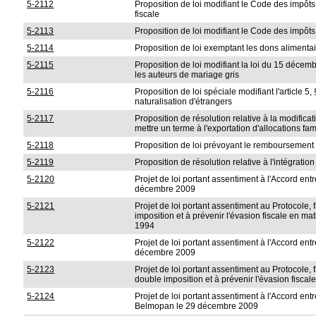
5-2112
Proposition de loi modifiant le Code des impôts
fiscale
5-2113
Proposition de loi modifiant le Code des impôts s
5-2114
Proposition de loi exemptant les dons alimentai
5-2115
Proposition de loi modifiant la loi du 15 décemb
les auteurs de mariage gris
5-2116
Proposition de loi spéciale modifiant l'article 5
naturalisation d'étrangers
5-2117
Proposition de résolution relative à la modificat
mettre un terme à l'exportation d'allocations fa
5-2118
Proposition de loi prévoyant le remboursement d
5-2119
Proposition de résolution relative à l'intégratio
5-2120
Projet de loi portant assentiment à l'Accord en
décembre 2009
5-2121
Projet de loi portant assentiment au Protocole,
imposition et à prévenir l'évasion fiscale en ma
1994
5-2122
Projet de loi portant assentiment à l'Accord e
décembre 2009
5-2123
Projet de loi portant assentiment au Protocole,
double imposition et à prévenir l'évasion fiscal
5-2124
Projet de loi portant assentiment à l'Accord en
Belmopan le 29 décembre 2009