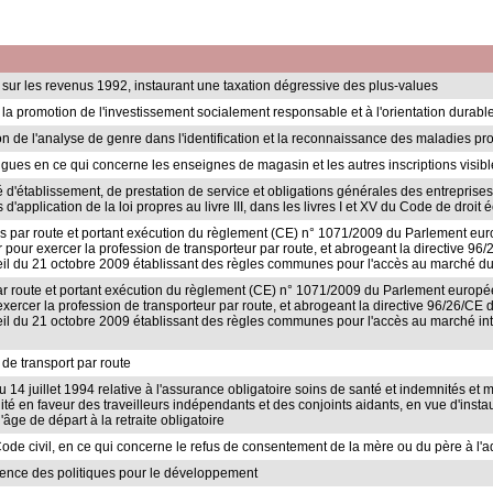
 sur les revenus 1992, instaurant une taxation dégressive des plus-values
t la promotion de l'investissement socialement responsable et à l'orientation durab
ion de l'analyse de genre dans l'identification et la reconnaissance des maladies pr
ngues en ce qui concerne les enseignes de magasin et les autres inscriptions visib
berté d'établissement, de prestation de service et obligations générales des entrepris
ns d'application de la loi propres au livre III, dans les livres I et XV du Code de droi
ises par route et portant exécution du règlement (CE) n° 1071/2009 du Parlement eu
pour exercer la profession de transporteur par route, et abrogeant la directive 96
 du 21 octobre 2009 établissant des règles communes pour l'accès au marché du t
s par route et portant exécution du règlement (CE) n° 1071/2009 du Parlement europ
ercer la profession de transporteur par route, et abrogeant la directive 96/26/CE 
 du 21 octobre 2009 établissant des règles communes pour l'accès au marché inter
s de transport par route
 14 juillet 1994 relative à l'assurance obligatoire soins de santé et indemnités et mod
 en faveur des traveilleurs indépendants et des conjoints aidants, en vue d'instau
'âge de départ à la retraite obligatoire
 Code civil, en ce qui concerne le refus de consentement de la mère ou du père à l'
érence des politiques pour le développement