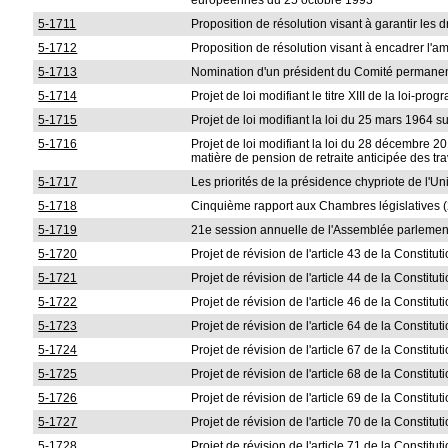
européennes du 25 octobre 1993
5-1711
Proposition de résolution visant à garantir les 
5-1712
Proposition de résolution visant à encadrer l'a
5-1713
Nomination d'un président du Comité permanen
5-1714
Projet de loi modifiant le titre XIII de la loi-p
5-1715
Projet de loi modifiant la loi du 25 mars 1964 
5-1716
Projet de loi modifiant la loi du 28 décembre 20
matière de pension de retraite anticipée des tra
5-1717
Les priorités de la présidence chypriote de l'
5-1718
Cinquième rapport aux Chambres législatives (
5-1719
21e session annuelle de l'Assemblée parlement
5-1720
Projet de révision de l'article 43 de la Constitut
5-1721
Projet de révision de l'article 44 de la Constitut
5-1722
Projet de révision de l'article 46 de la Constitut
5-1723
Projet de révision de l'article 64 de la Constitut
5-1724
Projet de révision de l'article 67 de la Constitut
5-1725
Projet de révision de l'article 68 de la Constitut
5-1726
Projet de révision de l'article 69 de la Constitut
5-1727
Projet de révision de l'article 70 de la Constitut
5-1728
Projet de révision de l'article 71 de la Constitut