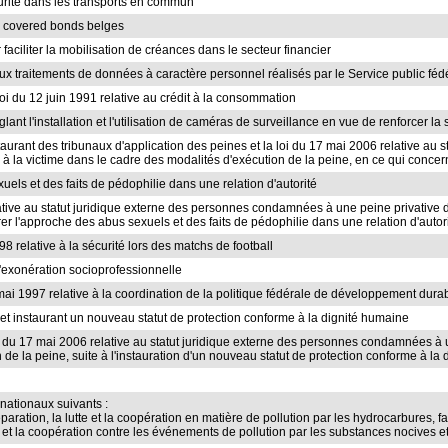
écurité dans les transports en commun
es covered bonds belges
 faciliter la mobilisation de créances dans le secteur financier
s aux traitements de données à caractère personnel réalisés par le Service public f
la loi du 12 juin 1991 relative au crédit à la consommation
glant l'installation et l'utilisation de caméras de surveillance en vue de renforcer l
nstaurant des tribunaux d'application des peines et la loi du 17 mai 2006 relative 
s à la victime dans le cadre des modalités d'exécution de la peine, en ce qui concer
uels et des faits de pédophilie dans une relation d'autorité
elative au statut juridique externe des personnes condamnées à une peine privative d
rer l'approche des abus sexuels et des faits de pédophilie dans une relation d'autor
98 relative à la sécurité lors des matchs de football
l'exonération socioprofessionnelle
u 5 mai 1997 relative à la coordination de la politique fédérale de développement dura
é et instaurant un nouveau statut de protection conforme à la dignité humaine
loi du 17 mai 2006 relative au statut juridique externe des personnes condamnées à u
 de la peine, suite à l'instauration d'un nouveau statut de protection conforme à la
rnationaux suivants :
paration, la lutte et la coopération en matière de pollution par les hydrocarbures, 
te et la coopération contre les événements de pollution par les substances nocives 