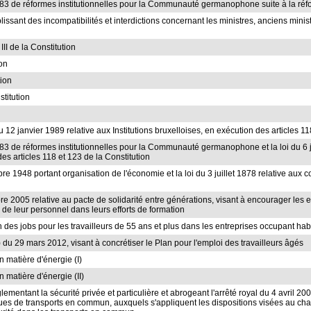
1983 de réformes institutionnelles pour la Communauté germanophone suite à la ré
blissant des incompatibilités et interdictions concernant les ministres, anciens mini
 III de la Constitution
ion
tion
stitution
du 12 janvier 1989 relative aux Institutions bruxelloises, en exécution des articles 1
983 de réformes institutionnelles pour la Communauté germanophone et la loi du 6 ju
articles 118 et 123 de la Constitution
re 1948 portant organisation de l'économie et la loi du 3 juillet 1878 relative aux c
bre 2005 relative au pacte de solidarité entre générations, visant à encourager les 
 de leur personnel dans leurs efforts de formation
tion des jobs pour les travailleurs de 55 ans et plus dans les entreprises occupant 
) du 29 mars 2012, visant à concrétiser le Plan pour l'emploi des travailleurs âgés
n matière d'énergie (I)
n matière d'énergie (II)
glementant la sécurité privée et particulière et abrogeant l'arrêté royal du 4 avril 2006
iques de transports en commun, auxquels s'appliquent les dispositions visées au chapi