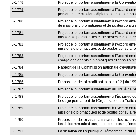
5-1778
Projet de loi portant assentiment à la Conventi
5-1779
Projet de loi portant assentiment à l'Accord ent
personnel de missions diplomatiques et de pos
5-1780
Projet de loi portant assentiment à l'Accord en
de missions diplomatiques et de postes consulair
5-1781
Projet de loi portant assentiment à l'Accord ent
missions diplomatiques et de postes consulaires
5-1782
Projet de loi portant assentiment à l'Accord ent
missions diplomatiques et de postes consulaires
5-1783
Projet de loi portant assentiment à l'Accord en
charge des agents diplomatiques et consulaires
5-1784
Rapport de la Commission nationale d'évaluation
5-1785
Projet de loi portant assentiment à la Conventi
5-1786
Proposition de loi modifiant la loi du 12 juin 1
5-1787
Projet de loi portant assentiment au Traité de 
5-1788
Projet de loi portant assentiment à l'Échange de
le siège permanent de l'Organisation du Traité d
5-1789
Projet de loi portant assentiment à l'Accord en
missions diplomatiques et de postes consulaires
5-1790
Proposition de loi visant à instaurer des action
les télécommunications, le secteur postal, l'éner
5-1791
La situation en République Démocratique du 