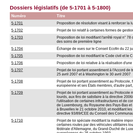
Dossiers législatifs (de 5-1701 à 5-1800)
Numéro
Titre
5-1701
Proposition de résolution visant à renforcer la l
5-1702
Projet de loi relatif à certaines formes de gesti
5-1703
Proposition de loi modifiant l'arrêté royal n° 78
des soins de première ligne
5-1704
Échange de vues sur le Conseil Ecofin du 22 j
5-1705
Proposition de loi modifiant le Code civil et le
5-1706
Proposition de loi relative à la réalisation d'un
5-1707
Projet de loi portant assentiment à l'Accord de
25 avril 2007 et à Washington le 30 avril 2007
5-1708
Projet de loi portant assentiment au Protocole,
européenne et ses États membres, d'autre part, 
5-1709
Projet de loi portant assentiment au Protocole mo
lourds, aux fins de satisfaire à la directive 2
l'utilisation de certaines infrastructures et
de Luxembourg, du Royaume des Pays-Bas et du 
à Bruxelles le 21 octobre 2010, et modifiant les
directive 93/89/CEE du Conseil des Communa
5-1710
Projet de loi spéciale modifiant la matière impos
certaines routes par des véhicules utilitaires
fédérale d'Allemagne, du Grand-Duché de Lux