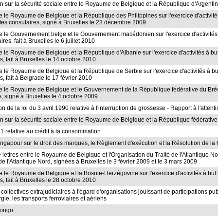
on sur la sécurité sociale entre le Royaume de Belgique et la République d'Argentin
re le Royaume de Belgique et la République des Philippines sur l'exercice d'activité
tes consulaires, signé à Bruxelles le 23 décembre 2009
tre le Gouvernement belge et le Gouvernement macédonien sur l'exercice d'activités 
es, fait à Bruxelles le 6 juillet 2010
re le Royaume de Belgique et la République d'Albanie sur l'exercice d'activités à bu
, fait à Bruxelles le 14 octobre 2010
re le Royaume de Belgique et la République de Serbie sur l'exercice d'activités à bu
, fait à Belgrade le 17 février 2010
tre le Royaume de Belgique et le Gouvernement de la République fédérative du Brésil 
, signé à Bruxelles le 4 octobre 2009
 de la loi du 3 avril 1990 relative à l'interruption de grossesse - Rapport à l'atte
on sur la sécurité sociale entre le Royaume de Belgique et la République fédérative
991 relative au crédit à la consommation
Singapour sur le droit des marques, le Règlement d'exécution et la Résolution de l
 lettres entre le Royaume de Belgique et l'Organisation du Traité de l'Atlantique No
e l'Atlantique Nord, signées à Bruxelles le 3 février 2009 et le 3 mars 2009
tre le Royaume de Belgique et la Bosnie-Herzégovine sur l'exercice d'activités à but
, fait à Bruxelles le 28 octobre 2010
s collectives extrajudiciaires à l'égard d'organisations jouissant de participations 
gie, les transports ferroviaires et aériens
Congo