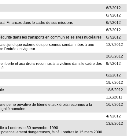
6/7/2012
6/7/2012
édéral Finances dans le cadre de ses missions
6/7/2012
6/7/2012
a sécurité dans les transports en commun et les sites nucléaires
6/7/2012
au statut juridique externe des personnes condamnées à une
12/7/2012
ne l'entrée en vigueur
20/6/2012
e liberté et aux droits reconnus à la victime dans le cadre des
9/7/2012
ité
6/2/2012
19/7/2012
ble
18/6/2012
11/1/2011
ne peine privative de liberté et aux droits reconnus à la
16/7/2012
 dignité humaine
4/7/2012
13/8/2012
faite à Londres le 30 novembre 1990.
et potentiellement dangereuses, fait à Londres le 15 mars 2000