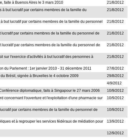
e, faite à Buenos Aires le 3 mars 2010
21/8/2012
s à but lucratif par certains membres de la famille du
21/8/2012
à but lucratif par certains membres de la famille du personnel
21/8/2012
t lucratif par certains membres de la famille du personnel de
21/8/2012
t lucratif par certains membres de la famille du personnel de
21/8/2012
sur l'exercice d'activités à but lucratif des personnes à
21/8/2012
ntion du Parlement : 1er janvier 2010 - 31 décembre 2011
27/8/2012
 du Brésil, signée à Bruxelles le 4 octobre 2009
29/8/2012
4/9/2012
a Conférence diplomatique, faits à Singapour le 27 mars 2006
10/9/2012
rd concernant l'ouverture et l'exploitation d'une pharmacie sur
10/9/2012
 lucratif par certains membres de la famille du personnel de
10/9/2012
publiques et à regrouper les services fédéraux de médiation pour
13/9/2012
12/9/2012