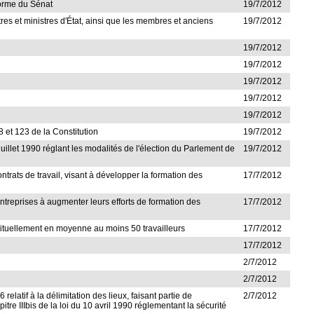
forme du Sénat
19/7/2012
stres et ministres d'État, ainsi que les membres et anciens
19/7/2012
19/7/2012
19/7/2012
19/7/2012
19/7/2012
19/7/2012
18 et 123 de la Constitution
19/7/2012
illet 1990 réglant les modalités de l'élection du Parlement de
19/7/2012
ontrats de travail, visant à développer la formation des
17/7/2012
entreprises à augmenter leurs efforts de formation des
17/7/2012
habituellement en moyenne au moins 50 travailleurs
17/7/2012
17/7/2012
2/7/2012
2/7/2012
 relatif à la délimitation des lieux, faisant partie de
2/7/2012
tre IIIbis de la loi du 10 avril 1990 réglementant la sécurité