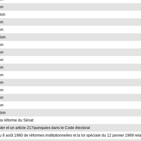
ion
tion
ion
ion
tion
ion
ion
ion
ion
ion
ion
ion
ion
ion
tion
à la réforme du Sénat
ater et un article 217quinquies dans le Code électoral
du 8 août 1980 de réformes institutionnelles et la loi spéciale du 12 janvier 1989 rela