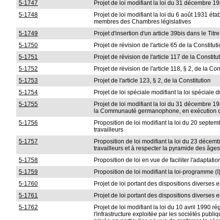
5-1747
Projet de loi modifiant la loi du 31 décembre 
5-1748
Projet de loi modifiant la loi du 6 août 1931 éta
membres des Chambres législatives
5-1749
Projet d'insertion d'un article 39bis dans le Titre
5-1750
Projet de révision de l'article 65 de la Constitut
5-1751
Projet de révision de l'article 117 de la Constitu
5-1752
Projet de révision de l'article 118, § 2, de la Con
5-1753
Projet de l'article 123, § 2, de la Constitution
5-1754
Projet de loi spéciale modifiant la loi spéciale 
5-1755
Projet de loi modifiant la loi du 31 décembre 1
la Communauté germanophone, en exécution des 
5-1756
Proposition de loi modifiant la loi du 20 septemb
travailleurs
5-1757
Proposition de loi modifiant la loi du 23 décem
travailleurs et à respecter la pyramide des âges
5-1758
Proposition de loi en vue de faciliter l'adapta
5-1759
Proposition de loi modifiant la loi-programme (I
5-1760
Projet de loi portant des dispositions diverses e
5-1761
Projet de loi portant des dispositions diverses e
5-1762
Projet de loi modifiant la loi du 10 avril 1990 ré
l'infrastructure exploitée par les sociétés publ