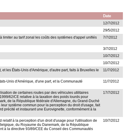
Date
12/7/2012
29/5/2012
à limiter au tarif zonal les coûts des systèmes d'appel unifiés
7/7/2012
3/7/2012
10/7/2012
10/7/2012
t les États-Unis d'Amérique, d'autre part, faits à Bruxelles le
11/7/2012
 États-Unis d'Amérique, d'une part, et la Communauté
11/7/2012
lisation de certaines routes par des véhicules utilitaires
17/7/2012
 1999/62/CE relative à la taxation des poids lourds pour
emark, de la République fédérale d'Allemagne, du Grand-Duché
eur système commun pour la perception du droit d'usage, fait
ord précité et instaurant une Eurovignette, conformément à la
relatif à la perception d'un droit d'usage pour l'utilisation de
10/7/2012
 de Belgique, du Royaume du Danemark, de la République
nt à la directive 93/89/CEE du Conseil des Communautés