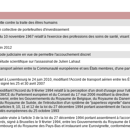
utte contre la traite des êtres humains
on collective de portefeuilles d'investissement
 du 10 novembre 1967 relatif à l'exercice des professions des soins de santé, visant 
uin 2012
 Code judiciaire en vue de permettre l'accouchement discret
e étude scientifique sur l'assassinat de Julien Lahaut
 transport aérien entre la Communauté européenne et ses États membres, d'une part, e
 fait à Luxembourg le 24 juin 2010, modifiant l'Accord de transport aérien entre les
signé les 25 et 30 avril 2007
difiant l'Accord du 9 février 1994 relatif à la perception d'un droit d'usage pour l'uti
006/38/CE du Parlement européen et du Conseil du 17 mai 2006 modifiant la directive
 de convenir, entre les Gouvernements du Royaume de Belgique, du Royaume du Dan
Royaume de Suède, de l'introduction d'un système de "paperless vignette" dans l
 articles 9, 10, 11 et 12 de la loi du 27 décembre 1994 portant assentiment de l'acc
utés européennes du 25 octobre 1993
able visée à l'article 3 de la loi du 27 décembre 1994 portant assentiment à l'accord 
 lourds, signé à Bruxelles le 9 février 1994, entre les Gouvernements du Royaume
embourg et du Royaume des Pays-Bas et instaurant une Eurovignette, conforméme