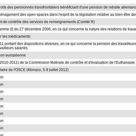
droits des pensionnés transfrontaliers bénéficiant d'une pension de retraite alleman
ménagement des open-spaces dans l'esprit de la législation relative au bien-être des
t de contrôle des services de renseignements (Comité R)
rogramme (I) du 27 décembre 2006, en ce qui concerne la nature des relations de trava
sur les médicaments
11 portant des dispositions diverses, en ce qui concerne la pension des travailleur
vailleurs salariés
Union européenne
2010-2011) de la Commission fédérale de contrôle et d'évaluation de l'Euthanasie
aire de l'OSCE (Monaco, 5-9 juillet 2012)
ion
ion
ion
ion
ion
ion
ion
ion
ion